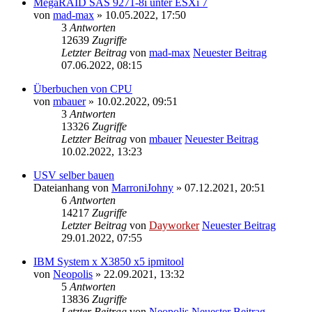
MegaRAID SAS 9271-8i unter ESXi 7
von
mad-max
» 10.05.2022, 17:50
3
Antworten
12639
Zugriffe
Letzter Beitrag
von
mad-max
Neuester Beitrag
07.06.2022, 08:15
Überbuchen von CPU
von
mbauer
» 10.02.2022, 09:51
3
Antworten
13326
Zugriffe
Letzter Beitrag
von
mbauer
Neuester Beitrag
10.02.2022, 13:23
USV selber bauen
Dateianhang
von
MarroniJohny
» 07.12.2021, 20:51
6
Antworten
14217
Zugriffe
Letzter Beitrag
von
Dayworker
Neuester Beitrag
29.01.2022, 07:55
IBM System x X3850 x5 ipmitool
von
Neopolis
» 22.09.2021, 13:32
5
Antworten
13836
Zugriffe
Letzter Beitrag
von
Neopolis
Neuester Beitrag