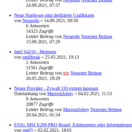
24.09.2021, 07:37
Neue Hardware plus dedizierte Grafikkarte
von
Neopolis
» 14.09.2021, 09:50
6
Antworten
14323
Zugriffe
Letzter Beitrag
von
Neopolis
Neuester Beitrag
15.09.2021, 07:29
Intel S4210 - Meinung
von
mullfreak
» 25.05.2021, 19:13
2
Antworten
11561
Zugriffe
Letzter Beitrag
von
irix
Neuester Beitrag
26.05.2021, 18:29
Neuer Provider - Zywall 110 extrem langsam
Dateianhang
von
MarroniJohny
» 04.02.2021, 11:53
9
Antworten
20877
Zugriffe
Letzter Beitrag
von
MarroniJohny
Neuester Beitrag
20.04.2021, 01:34
ESXi: MSI X299 PRO Board, Erfahrungen oder Informatione
von
mg65
» 02.02.2021, 18:01