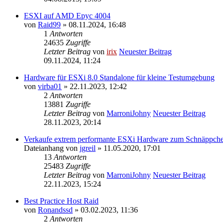
ESXI auf AMD Epyc 4004
von
Raid99
» 08.11.2024, 16:48
1
Antworten
24635
Zugriffe
Letzter Beitrag
von
irix
Neuester Beitrag
09.11.2024, 11:24
Hardware für ESXi 8.0 Standalone für kleine Testumgebung
von
virba01
» 22.11.2023, 12:42
2
Antworten
13881
Zugriffe
Letzter Beitrag
von
MarroniJohny
Neuester Beitrag
28.11.2023, 20:14
Verkaufe extrem performante ESXi Hardware zum Schnäppche
Dateianhang
von
jgreil
» 11.05.2020, 17:01
13
Antworten
25483
Zugriffe
Letzter Beitrag
von
MarroniJohny
Neuester Beitrag
22.11.2023, 15:24
Best Practice Host Raid
von
Ronandssd
» 03.02.2023, 11:36
2
Antworten