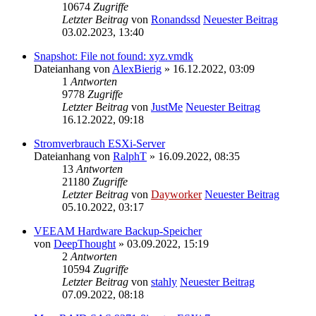
10674
Zugriffe
Letzter Beitrag
von
Ronandssd
Neuester Beitrag
03.02.2023, 13:40
Snapshot: File not found: xyz.vmdk
Dateianhang
von
AlexBierig
» 16.12.2022, 03:09
1
Antworten
9778
Zugriffe
Letzter Beitrag
von
JustMe
Neuester Beitrag
16.12.2022, 09:18
Stromverbrauch ESXi-Server
Dateianhang
von
RalphT
» 16.09.2022, 08:35
13
Antworten
21180
Zugriffe
Letzter Beitrag
von
Dayworker
Neuester Beitrag
05.10.2022, 03:17
VEEAM Hardware Backup-Speicher
von
DeepThought
» 03.09.2022, 15:19
2
Antworten
10594
Zugriffe
Letzter Beitrag
von
stahly
Neuester Beitrag
07.09.2022, 08:18