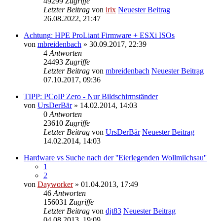
49299
Zugriffe
Letzter Beitrag
von
irix
Neuester Beitrag
26.08.2022, 21:47
Achtung: HPE ProLiant Firmware + ESXi ISOs
von
mbreidenbach
» 30.09.2017, 22:39
4
Antworten
24493
Zugriffe
Letzter Beitrag
von
mbreidenbach
Neuester Beitrag
07.10.2017, 09:36
TIPP: PCoIP Zero - Nur Bildschirmständer
von
UrsDerBär
» 14.02.2014, 14:03
0
Antworten
23610
Zugriffe
Letzter Beitrag
von
UrsDerBär
Neuester Beitrag
14.02.2014, 14:03
Hardware vs Suche nach der ''Eierlegenden Wollmilchsau''
1
2
von
Dayworker
» 01.04.2013, 17:49
46
Antworten
156031
Zugriffe
Letzter Beitrag
von
djt83
Neuester Beitrag
04.08.2013, 19:09