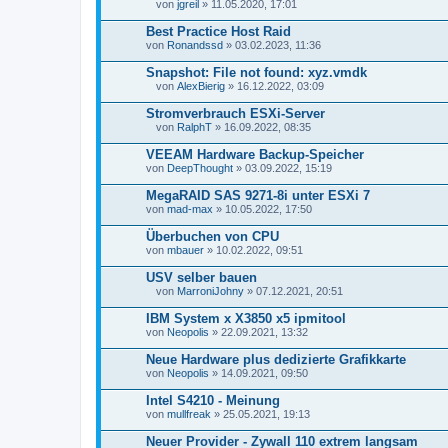
von
jgreil
» 11.05.2020, 17:01
D
a
Best Practice Host Raid
t
von
Ronandssd
» 03.02.2023, 11:36
e
i
Snapshot: File not found: xyz.vmdk
a
n
von
AlexBierig
» 16.12.2022, 03:09
D
h
a
a
Stromverbrauch ESXi-Server
t
n
von
RalphT
» 16.09.2022, 08:35
e
g
D
i
a
VEEAM Hardware Backup-Speicher
a
t
von
n
DeepThought
» 03.09.2022, 15:19
e
h
i
a
MegaRAID SAS 9271-8i unter ESXi 7
a
n
von
n
mad-max
» 10.05.2022, 17:50
g
h
a
Überbuchen von CPU
n
von
mbauer
» 10.02.2022, 09:51
g
USV selber bauen
von
MarroniJohny
» 07.12.2021, 20:51
D
a
IBM System x X3850 x5 ipmitool
t
von
Neopolis
» 22.09.2021, 13:32
e
i
Neue Hardware plus dedizierte Grafikkarte
a
von
n
Neopolis
» 14.09.2021, 09:50
h
a
Intel S4210 - Meinung
n
von
mullfreak
» 25.05.2021, 19:13
g
Neuer Provider - Zywall 110 extrem langsam