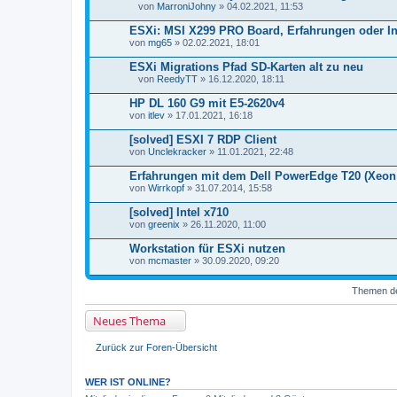
von
MarroniJohny
» 04.02.2021, 11:53
D
a
ESXi: MSI X299 PRO Board, Erfahrungen oder I
t
von
mg65
» 02.02.2021, 18:01
e
i
ESXi Migrations Pfad SD-Karten alt zu neu
a
n
von
ReedyTT
» 16.12.2020, 18:11
D
h
a
a
HP DL 160 G9 mit E5-2620v4
t
n
von
itlev
» 17.01.2021, 16:18
e
g
i
[solved] ESXI 7 RDP Client
a
von
n
Unclekracker
» 11.01.2021, 22:48
h
a
Erfahrungen mit dem Dell PowerEdge T20 (Xeon 
n
von
Wirrkopf
» 31.07.2014, 15:58
g
[solved] Intel x710
von
greenix
» 26.11.2020, 11:00
Workstation für ESXi nutzen
von
mcmaster
» 30.09.2020, 09:20
Themen der
Neues Thema
Zurück zur Foren-Übersicht
WER IST ONLINE?