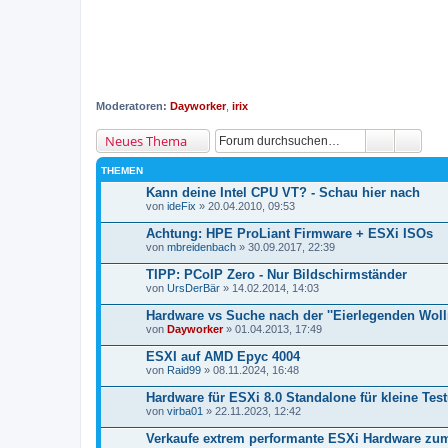
Moderatoren:
Dayworker
,
irix
Neues Thema
THEMEN
Kann deine Intel CPU VT? - Schau hier nach
von
ideFix
» 20.04.2010, 09:53
Achtung: HPE ProLiant Firmware + ESXi ISOs
von
mbreidenbach
» 30.09.2017, 22:39
TIPP: PCoIP Zero - Nur Bildschirmständer
von
UrsDerBär
» 14.02.2014, 14:03
Hardware vs Suche nach der ''Eierlegenden Woll
von
Dayworker
» 01.04.2013, 17:49
ESXI auf AMD Epyc 4004
von
Raid99
» 08.11.2024, 16:48
Hardware für ESXi 8.0 Standalone für kleine T
von
virba01
» 22.11.2023, 12:42
Verkaufe extrem performante ESXi Hardware zu