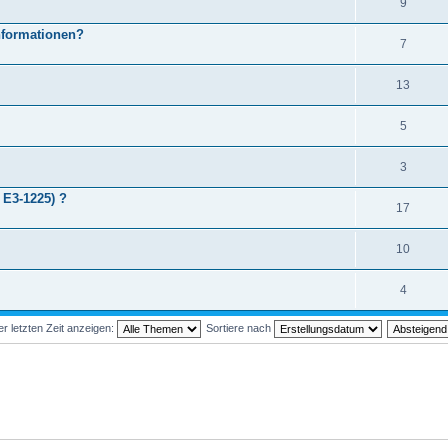
9
nformationen?
7
13
5
3
E3-1225) ?
17
10
4
 letzten Zeit anzeigen:
Sortiere nach