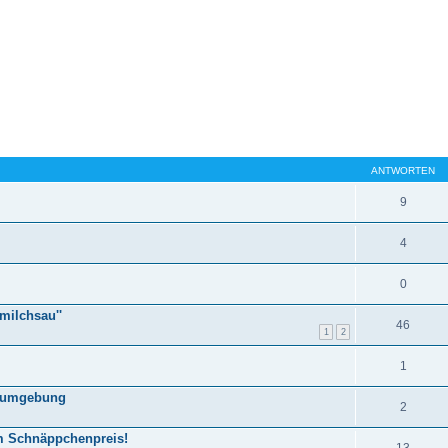
ANTWORTEN
9
4
0
milchsau''
46
1
2
1
estumgebung
2
m Schnäppchenpreis!