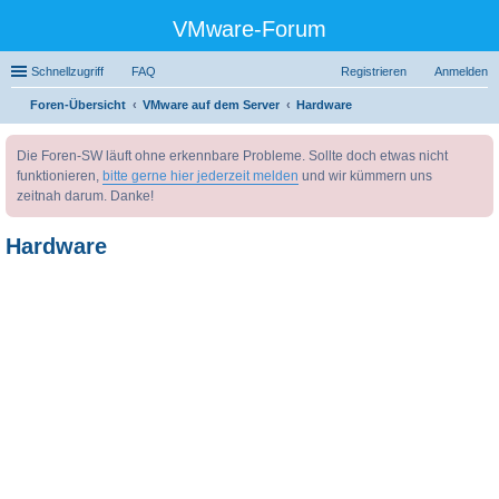
VMware-Forum
Schnellzugriff
FAQ
Registrieren
Anmelden
Foren-Übersicht
VMware auf dem Server
Hardware
uc
Die Foren-SW läuft ohne erkennbare Probleme. Sollte doch etwas nicht
he
funktionieren,
bitte gerne hier jederzeit melden
und wir kümmern uns
zeitnah darum. Danke!
Hardware