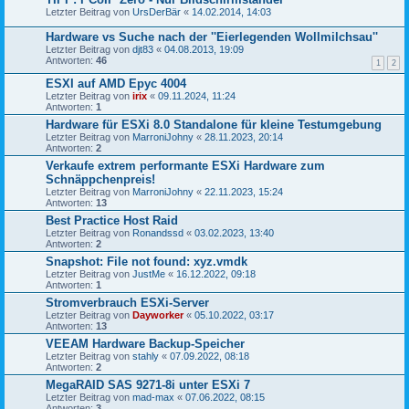
Letzter Beitrag von
UrsDerBär
«
14.02.2014, 14:03
Hardware vs Suche nach der ''Eierlegenden Wollmilchsau''
Letzter Beitrag von
djt83
«
04.08.2013, 19:09
Antworten:
46
1
2
ESXI auf AMD Epyc 4004
Letzter Beitrag von
irix
«
09.11.2024, 11:24
Antworten:
1
Hardware für ESXi 8.0 Standalone für kleine Testumgebung
Letzter Beitrag von
MarroniJohny
«
28.11.2023, 20:14
Antworten:
2
Verkaufe extrem performante ESXi Hardware zum
Schnäppchenpreis!
Letzter Beitrag von
MarroniJohny
«
22.11.2023, 15:24
Antworten:
13
Best Practice Host Raid
Letzter Beitrag von
Ronandssd
«
03.02.2023, 13:40
Antworten:
2
Snapshot: File not found: xyz.vmdk
Letzter Beitrag von
JustMe
«
16.12.2022, 09:18
Antworten:
1
Stromverbrauch ESXi-Server
Letzter Beitrag von
Dayworker
«
05.10.2022, 03:17
Antworten:
13
VEEAM Hardware Backup-Speicher
Letzter Beitrag von
stahly
«
07.09.2022, 08:18
Antworten:
2
MegaRAID SAS 9271-8i unter ESXi 7
Letzter Beitrag von
mad-max
«
07.06.2022, 08:15
Antworten:
3