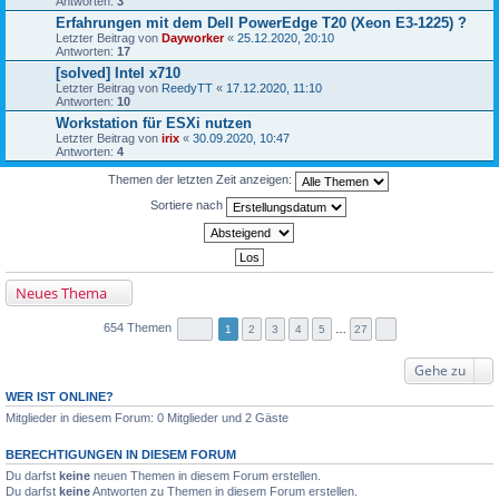
Antworten:
3
Erfahrungen mit dem Dell PowerEdge T20 (Xeon E3-1225) ?
Letzter Beitrag von
Dayworker
«
25.12.2020, 20:10
Antworten:
17
[solved] Intel x710
Letzter Beitrag von
ReedyTT
«
17.12.2020, 11:10
Antworten:
10
Workstation für ESXi nutzen
Letzter Beitrag von
irix
«
30.09.2020, 10:47
Antworten:
4
Themen der letzten Zeit anzeigen:
Sortiere nach
Neues Thema
654 Themen
1
2
3
4
5
…
27
Gehe zu
WER IST ONLINE?
Mitglieder in diesem Forum: 0 Mitglieder und 2 Gäste
BERECHTIGUNGEN IN DIESEM FORUM
Du darfst
keine
neuen Themen in diesem Forum erstellen.
Du darfst
keine
Antworten zu Themen in diesem Forum erstellen.