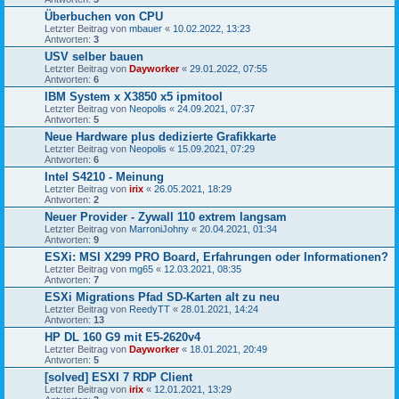
Überbuchen von CPU
Letzter Beitrag von
mbauer
«
10.02.2022, 13:23
Antworten:
3
USV selber bauen
Letzter Beitrag von
Dayworker
«
29.01.2022, 07:55
Antworten:
6
IBM System x X3850 x5 ipmitool
Letzter Beitrag von
Neopolis
«
24.09.2021, 07:37
Antworten:
5
Neue Hardware plus dedizierte Grafikkarte
Letzter Beitrag von
Neopolis
«
15.09.2021, 07:29
Antworten:
6
Intel S4210 - Meinung
Letzter Beitrag von
irix
«
26.05.2021, 18:29
Antworten:
2
Neuer Provider - Zywall 110 extrem langsam
Letzter Beitrag von
MarroniJohny
«
20.04.2021, 01:34
Antworten:
9
ESXi: MSI X299 PRO Board, Erfahrungen oder Informationen?
Letzter Beitrag von
mg65
«
12.03.2021, 08:35
Antworten:
7
ESXi Migrations Pfad SD-Karten alt zu neu
Letzter Beitrag von
ReedyTT
«
28.01.2021, 14:24
Antworten:
13
HP DL 160 G9 mit E5-2620v4
Letzter Beitrag von
Dayworker
«
18.01.2021, 20:49
Antworten:
5
[solved] ESXI 7 RDP Client
Letzter Beitrag von
irix
«
12.01.2021, 13:29