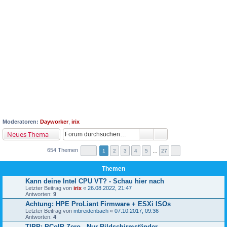
Moderatoren:
Dayworker
,
irix
Neues Thema
654 Themen
1
2
3
4
5
…
27
Themen
Kann deine Intel CPU VT? - Schau hier nach
Letzter Beitrag von
irix
«
26.08.2022, 21:47
Antworten:
9
Achtung: HPE ProLiant Firmware + ESXi ISOs
Letzter Beitrag von
mbreidenbach
«
07.10.2017, 09:36
Antworten:
4
TIPP: PCoIP Zero - Nur Bildschirmständer