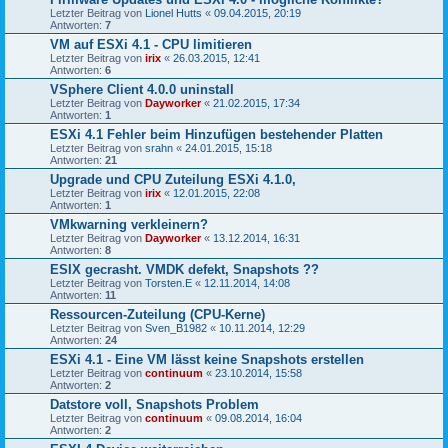
Letzter Beitrag von
Lionel Hutts
«
09.04.2015, 20:19
Antworten:
7
VM auf ESXi 4.1 - CPU limitieren
Letzter Beitrag von
irix
«
26.03.2015, 12:41
Antworten:
6
VSphere Client 4.0.0 uninstall
Letzter Beitrag von
Dayworker
«
21.02.2015, 17:34
Antworten:
1
ESXi 4.1 Fehler beim Hinzufügen bestehender Platten
Letzter Beitrag von
srahn
«
24.01.2015, 15:18
Antworten:
21
Upgrade und CPU Zuteilung ESXi 4.1.0,
Letzter Beitrag von
irix
«
12.01.2015, 22:08
Antworten:
1
VMkwarning verkleinern?
Letzter Beitrag von
Dayworker
«
13.12.2014, 16:31
Antworten:
8
ESIX gecrasht. VMDK defekt, Snapshots ??
Letzter Beitrag von
Torsten.E
«
12.11.2014, 14:08
Antworten:
11
Ressourcen-Zuteilung (CPU-Kerne)
Letzter Beitrag von
Sven_B1982
«
10.11.2014, 12:29
Antworten:
24
ESXi 4.1 - Eine VM lässt keine Snapshots erstellen
Letzter Beitrag von
continuum
«
23.10.2014, 15:58
Antworten:
2
Datstore voll, Snapshots Problem
Letzter Beitrag von
continuum
«
09.08.2014, 16:04
Antworten:
2