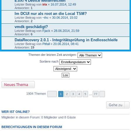
ESXI 4 Device weiterreichen
Letzter Beitrag von
irix
«
16.07.2014, 12:49
Antworten:
1
Im DCUI nur als root an die Local TSM?
Letzter Beitrag von
~thc
«
30.06.2014, 15:02
Antworten:
2
vmdk geschädigt?
Letzter Beitrag von
Fjack
«
28.06.2014, 21:59
Antworten:
6
DataRecovery 2.0.1 - Integritätsprüfung in Endlosschleife
Letzter Beitrag von
Pitfall
«
20.06.2014, 08:41
Antworten:
19
Themen der letzten Zeit anzeigen:
Sortiere nach
Neues Thema
1904 Themen
1
2
3
4
5
…
77
Gehe zu
WER IST ONLINE?
Mitglieder in diesem Forum: 0 Mitglieder und 8 Gäste
BERECHTIGUNGEN IN DIESEM FORUM