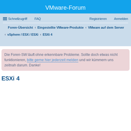
VMware-Forum
Schnellzugriff
FAQ
Registrieren
Anmelden
Foren-Übersicht
Eingestellte VMware-Produkte
VMware auf dem Server
vSphere / ESX / ESXi
ESXi 4
uc
Die Foren-SW läuft ohne erkennbare Probleme. Sollte doch etwas nicht
he
funktionieren,
bitte gerne hier jederzeit melden
und wir kümmern uns
zeitnah darum. Danke!
ESXi 4