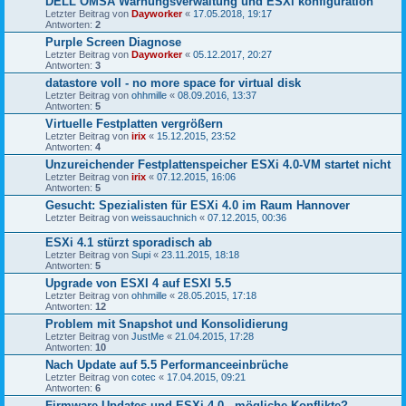
DELL OMSA Warnungsverwaltung und ESXi konfiguration
Letzter Beitrag von
Dayworker
«
17.05.2018, 19:17
Antworten:
2
Purple Screen Diagnose
Letzter Beitrag von
Dayworker
«
05.12.2017, 20:27
Antworten:
3
datastore voll - no more space for virtual disk
Letzter Beitrag von
ohhmille
«
08.09.2016, 13:37
Antworten:
5
Virtuelle Festplatten vergrößern
Letzter Beitrag von
irix
«
15.12.2015, 23:52
Antworten:
4
Unzureichender Festplattenspeicher ESXi 4.0-VM startet nicht
Letzter Beitrag von
irix
«
07.12.2015, 16:06
Antworten:
5
Gesucht: Spezialisten für ESXi 4.0 im Raum Hannover
Letzter Beitrag von
weissauchnich
«
07.12.2015, 00:36
ESXi 4.1 stürzt sporadisch ab
Letzter Beitrag von
Supi
«
23.11.2015, 18:18
Antworten:
5
Upgrade von ESXI 4 auf ESXI 5.5
Letzter Beitrag von
ohhmille
«
28.05.2015, 17:18
Antworten:
12
Problem mit Snapshot und Konsolidierung
Letzter Beitrag von
JustMe
«
21.04.2015, 17:28
Antworten:
10
Nach Update auf 5.5 Performanceeinbrüche
Letzter Beitrag von
cotec
«
17.04.2015, 09:21
Antworten:
6
Firmware Updates und ESXi 4.0 - mögliche Konflikte?