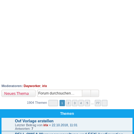
Moderatoren:
Dayworker
,
irix
Neues Thema
1904 Themen
1
2
3
4
5
…
77
Themen
Ovf Vorlage erstellen
Letzter Beitrag von
irix
«
22.10.2018, 11:01
Antworten:
7