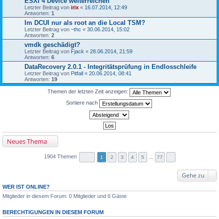
ESXI 4 Device weiterreichen
Letzter Beitrag von
irix
«
16.07.2014, 12:49
Antworten:
1
Im DCUI nur als root an die Local TSM?
Letzter Beitrag von
~thc
«
30.06.2014, 15:02
Antworten:
2
vmdk geschädigt?
Letzter Beitrag von
Fjack
«
28.06.2014, 21:59
Antworten:
6
DataRecovery 2.0.1 - Integritätsprüfung in Endlosschleife
Letzter Beitrag von
Pitfall
«
20.06.2014, 08:41
Antworten:
19
Themen der letzten Zeit anzeigen:
Sortiere nach
Neues Thema
1904 Themen
1
2
3
4
5
…
77
Gehe zu
WER IST ONLINE?
Mitglieder in diesem Forum: 0 Mitglieder und 6 Gäste
BERECHTIGUNGEN IN DIESEM FORUM