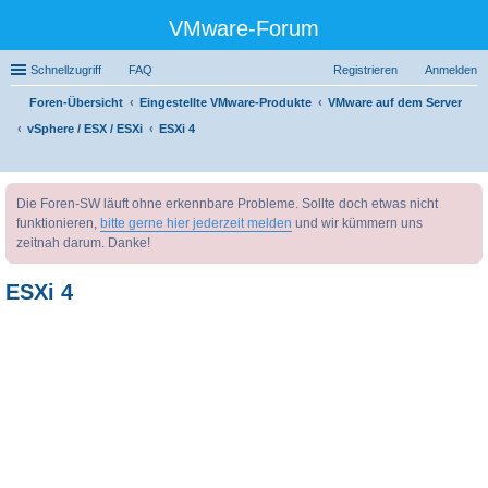
VMware-Forum
Schnellzugriff
FAQ
Registrieren
Anmelden
Foren-Übersicht
Eingestellte VMware-Produkte
VMware auf dem Server
vSphere / ESX / ESXi
ESXi 4
uc
Die Foren-SW läuft ohne erkennbare Probleme. Sollte doch etwas nicht
he
funktionieren,
bitte gerne hier jederzeit melden
und wir kümmern uns
zeitnah darum. Danke!
ESXi 4