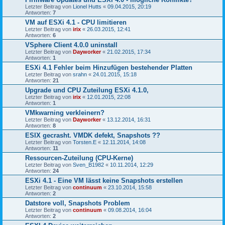
Letzter Beitrag von
Lionel Hutts
«
09.04.2015, 20:19
Antworten:
7
VM auf ESXi 4.1 - CPU limitieren
Letzter Beitrag von
irix
«
26.03.2015, 12:41
Antworten:
6
VSphere Client 4.0.0 uninstall
Letzter Beitrag von
Dayworker
«
21.02.2015, 17:34
Antworten:
1
ESXi 4.1 Fehler beim Hinzufügen bestehender Platten
Letzter Beitrag von
srahn
«
24.01.2015, 15:18
Antworten:
21
Upgrade und CPU Zuteilung ESXi 4.1.0,
Letzter Beitrag von
irix
«
12.01.2015, 22:08
Antworten:
1
VMkwarning verkleinern?
Letzter Beitrag von
Dayworker
«
13.12.2014, 16:31
Antworten:
8
ESIX gecrasht. VMDK defekt, Snapshots ??
Letzter Beitrag von
Torsten.E
«
12.11.2014, 14:08
Antworten:
11
Ressourcen-Zuteilung (CPU-Kerne)
Letzter Beitrag von
Sven_B1982
«
10.11.2014, 12:29
Antworten:
24
ESXi 4.1 - Eine VM lässt keine Snapshots erstellen
Letzter Beitrag von
continuum
«
23.10.2014, 15:58
Antworten:
2
Datstore voll, Snapshots Problem
Letzter Beitrag von
continuum
«
09.08.2014, 16:04
Antworten:
2