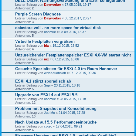
DELL OMSA Warnungsverwaltung und ESXi konfiguration
Letzter Beitrag von
Dayworker
«
17.05.2018, 19:17
Antworten:
2
Purple Screen Diagnose
Letzter Beitrag von
Dayworker
«
05.12.2017, 20:27
Antworten:
3
datastore voll - no more space for virtual disk
Letzter Beitrag von
ohhmille
«
08.09.2016, 13:37
Antworten:
5
Virtuelle Festplatten vergrößern
Letzter Beitrag von
irix
«
15.12.2015, 23:52
Antworten:
4
Unzureichender Festplattenspeicher ESXi 4.0-VM startet nicht
Letzter Beitrag von
irix
«
07.12.2015, 16:06
Antworten:
5
Gesucht: Spezialisten für ESXi 4.0 im Raum Hannover
Letzter Beitrag von
weissauchnich
«
07.12.2015, 00:36
ESXi 4.1 stürzt sporadisch ab
Letzter Beitrag von
Supi
«
23.11.2015, 18:18
Antworten:
5
Upgrade von ESXI 4 auf ESXI 5.5
Letzter Beitrag von
ohhmille
«
28.05.2015, 17:18
Antworten:
12
Problem mit Snapshot und Konsolidierung
Letzter Beitrag von
JustMe
«
21.04.2015, 17:28
Antworten:
10
Nach Update auf 5.5 Performanceeinbrüche
Letzter Beitrag von
cotec
«
17.04.2015, 09:21
Antworten:
6
Firmware Updates und ESXi 4.0 - mögliche Konflikte?