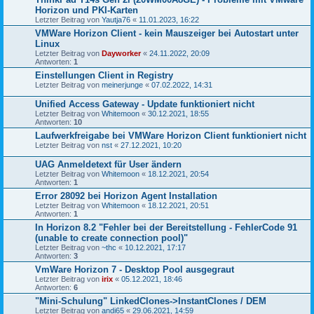
Horizon und PKI-Karten
Letzter Beitrag von
Yautja76
«
11.01.2023, 16:22
VMWare Horizon Client - kein Mauszeiger bei Autostart unter
Linux
Letzter Beitrag von
Dayworker
«
24.11.2022, 20:09
Antworten:
1
Einstellungen Client in Registry
Letzter Beitrag von
meinerjunge
«
07.02.2022, 14:31
Unified Access Gateway - Update funktioniert nicht
Letzter Beitrag von
Whitemoon
«
30.12.2021, 18:55
Antworten:
10
Laufwerkfreigabe bei VMWare Horizon Client funktioniert nicht
Letzter Beitrag von
nst
«
27.12.2021, 10:20
UAG Anmeldetext für User ändern
Letzter Beitrag von
Whitemoon
«
18.12.2021, 20:54
Antworten:
1
Error 28092 bei Horizon Agent Installation
Letzter Beitrag von
Whitemoon
«
18.12.2021, 20:51
Antworten:
1
In Horizon 8.2 "Fehler bei der Bereitstellung - FehlerCode 91
(unable to create connection pool)"
Letzter Beitrag von
~thc
«
10.12.2021, 17:17
Antworten:
3
VmWare Horizon 7 - Desktop Pool ausgegraut
Letzter Beitrag von
irix
«
05.12.2021, 18:46
Antworten:
6
"Mini-Schulung" LinkedClones->InstantClones / DEM
Letzter Beitrag von
andi65
«
29.06.2021, 14:59