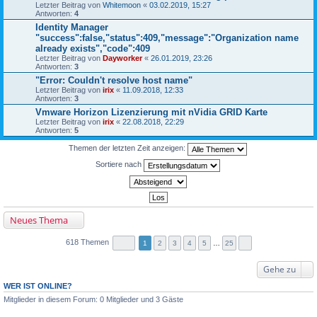
Letzter Beitrag von
Whitemoon
«
03.02.2019, 15:27
Antworten:
4
Identity Manager
"success":false,"status":409,"message":"Organization name
already exists","code":409
Letzter Beitrag von
Dayworker
«
26.01.2019, 23:26
Antworten:
3
"Error: Couldn't resolve host name"
Letzter Beitrag von
irix
«
11.09.2018, 12:33
Antworten:
3
Vmware Horizon Lizenzierung mit nVidia GRID Karte
Letzter Beitrag von
irix
«
22.08.2018, 22:29
Antworten:
5
Themen der letzten Zeit anzeigen:
Sortiere nach
Neues Thema
618 Themen
1
2
3
4
5
…
25
Gehe zu
WER IST ONLINE?
Mitglieder in diesem Forum: 0 Mitglieder und 3 Gäste