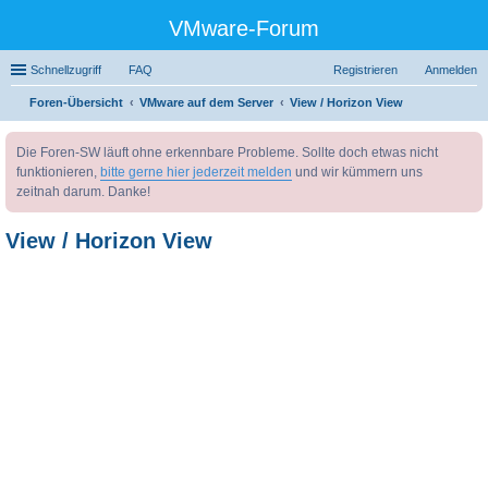
VMware-Forum
Schnellzugriff
FAQ
Registrieren
Anmelden
Foren-Übersicht
VMware auf dem Server
View / Horizon View
uc
Die Foren-SW läuft ohne erkennbare Probleme. Sollte doch etwas nicht
he
funktionieren,
bitte gerne hier jederzeit melden
und wir kümmern uns
zeitnah darum. Danke!
View / Horizon View