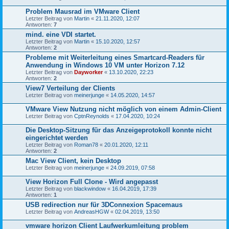
Problem Mausrad im VMware Client
Letzter Beitrag von
Martin
«
21.11.2020, 12:07
Antworten:
7
mind. eine VDI startet.
Letzter Beitrag von
Martin
«
15.10.2020, 12:57
Antworten:
2
Probleme mit Weiterleitung eines Smartcard-Readers für
Anwendung in Windows 10 VM unter Horizon 7.12
Letzter Beitrag von
Dayworker
«
13.10.2020, 22:23
Antworten:
2
View7 Verteilung der Clients
Letzter Beitrag von
meinerjunge
«
14.05.2020, 14:57
VMware View Nutzung nicht möglich von einem Admin-Client
Letzter Beitrag von
CptnReynolds
«
17.04.2020, 10:24
Die Desktop-Sitzung für das Anzeigeprotokoll konnte nicht
eingerichtet werden
Letzter Beitrag von
Roman78
«
20.01.2020, 12:11
Antworten:
2
Mac View Client, kein Desktop
Letzter Beitrag von
meinerjunge
«
24.09.2019, 07:58
View Horizon Full Clone - Wird angepasst
Letzter Beitrag von
blackwindow
«
16.04.2019, 17:39
Antworten:
1
USB redirection nur für 3DConnexion Spacemaus
Letzter Beitrag von
AndreasHGW
«
02.04.2019, 13:50
vmware horizon Client Laufwerkumleitung problem