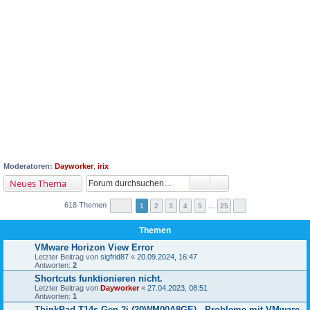
Moderatoren:
Dayworker
,
irix
Neues Thema
618 Themen
1
2
3
4
5
…
25
Themen
VMware Horizon View Error
Letzter Beitrag von
sigfrid87
«
20.09.2024, 16:47
Antworten:
2
Shortcuts funktionieren nicht.
Letzter Beitrag von
Dayworker
«
27.04.2023, 08:51
Antworten:
1
ThinkPad T14s Gen 2i (20WM00A8GE) - Probleme mit VMware