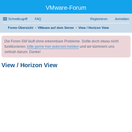
VMware-Forum
Schnellzugriff
FAQ
Registrieren
Anmelden
Foren-Übersicht
VMware auf dem Server
View / Horizon View
uc
Die Foren-SW läuft ohne erkennbare Probleme. Sollte doch etwas nicht
he
funktionieren,
bitte gerne hier jederzeit melden
und wir kümmern uns
zeitnah darum. Danke!
View / Horizon View