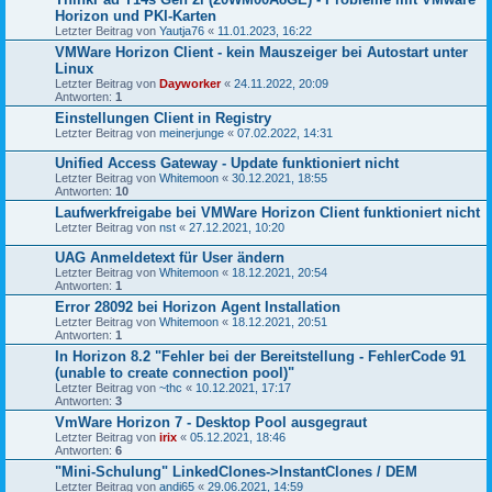
Horizon und PKI-Karten
Letzter Beitrag von
Yautja76
«
11.01.2023, 16:22
VMWare Horizon Client - kein Mauszeiger bei Autostart unter
Linux
Letzter Beitrag von
Dayworker
«
24.11.2022, 20:09
Antworten:
1
Einstellungen Client in Registry
Letzter Beitrag von
meinerjunge
«
07.02.2022, 14:31
Unified Access Gateway - Update funktioniert nicht
Letzter Beitrag von
Whitemoon
«
30.12.2021, 18:55
Antworten:
10
Laufwerkfreigabe bei VMWare Horizon Client funktioniert nicht
Letzter Beitrag von
nst
«
27.12.2021, 10:20
UAG Anmeldetext für User ändern
Letzter Beitrag von
Whitemoon
«
18.12.2021, 20:54
Antworten:
1
Error 28092 bei Horizon Agent Installation
Letzter Beitrag von
Whitemoon
«
18.12.2021, 20:51
Antworten:
1
In Horizon 8.2 "Fehler bei der Bereitstellung - FehlerCode 91
(unable to create connection pool)"
Letzter Beitrag von
~thc
«
10.12.2021, 17:17
Antworten:
3
VmWare Horizon 7 - Desktop Pool ausgegraut
Letzter Beitrag von
irix
«
05.12.2021, 18:46
Antworten:
6
"Mini-Schulung" LinkedClones->InstantClones / DEM
Letzter Beitrag von
andi65
«
29.06.2021, 14:59