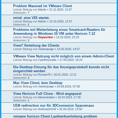
Problem Mausrad im VMware Client
Letzter Beitrag von
Martin
«
21.11.2020, 12:07
Antworten:
7
mind. eine VDI startet.
Letzter Beitrag von
Martin
«
15.10.2020, 12:57
Antworten:
2
Probleme mit Weiterleitung eines Smartcard-Readers für
Anwendung in Windows 10 VM unter Horizon 7.12
Letzter Beitrag von
Dayworker
«
13.10.2020, 22:23
Antworten:
2
View7 Verteilung der Clients
Letzter Beitrag von
meinerjunge
«
14.05.2020, 14:57
VMware View Nutzung nicht möglich von einem Admin-Client
Letzter Beitrag von
CptnReynolds
«
17.04.2020, 10:24
Die Desktop-Sitzung für das Anzeigeprotokoll konnte nicht
eingerichtet werden
Letzter Beitrag von
Roman78
«
20.01.2020, 12:11
Antworten:
2
Mac View Client, kein Desktop
Letzter Beitrag von
meinerjunge
«
24.09.2019, 07:58
View Horizon Full Clone - Wird angepasst
Letzter Beitrag von
blackwindow
«
16.04.2019, 17:39
Antworten:
1
USB redirection nur für 3DConnexion Spacemaus
Letzter Beitrag von
AndreasHGW
«
02.04.2019, 13:50
vmware horizon Client Laufwerkumleitung problem