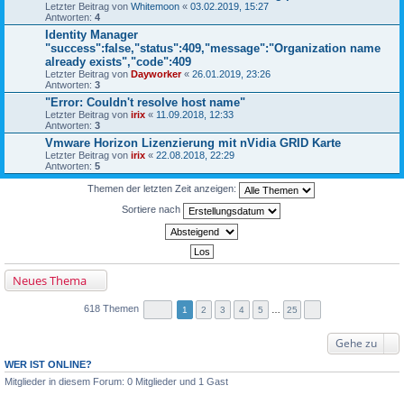
Letzter Beitrag von
Whitemoon
«
03.02.2019, 15:27
Antworten:
4
Identity Manager
"success":false,"status":409,"message":"Organization name
already exists","code":409
Letzter Beitrag von
Dayworker
«
26.01.2019, 23:26
Antworten:
3
"Error: Couldn't resolve host name"
Letzter Beitrag von
irix
«
11.09.2018, 12:33
Antworten:
3
Vmware Horizon Lizenzierung mit nVidia GRID Karte
Letzter Beitrag von
irix
«
22.08.2018, 22:29
Antworten:
5
Themen der letzten Zeit anzeigen:
Sortiere nach
Neues Thema
618 Themen
1
2
3
4
5
…
25
Gehe zu
WER IST ONLINE?
Mitglieder in diesem Forum: 0 Mitglieder und 1 Gast