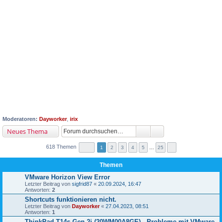
Moderatoren:
Dayworker
,
irix
Neues Thema
618 Themen
1
2
3
4
5
…
25
Themen
VMware Horizon View Error
Letzter Beitrag von
sigfrid87
«
20.09.2024, 16:47
Antworten:
2
Shortcuts funktionieren nicht.
Letzter Beitrag von
Dayworker
«
27.04.2023, 08:51
Antworten:
1
ThinkPad T14s Gen 2i (20WM00A8GE) - Probleme mit VMware