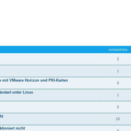
ANTWORTEN
2
1
 mit VMware Horizon und PKI-Karten
0
ostart unter Linux
1
0
ht
10
tioniert nicht