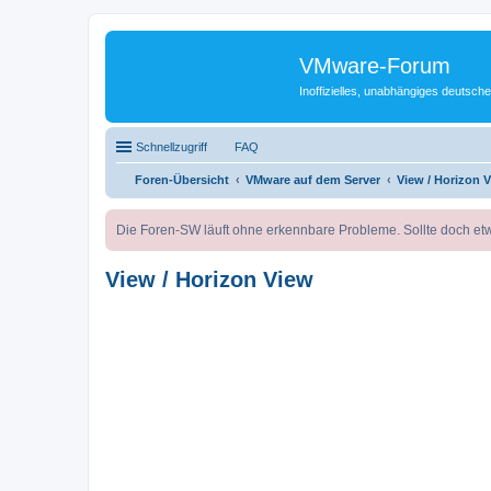
VMware-Forum
Inoffizielles, unabhängiges deuts
Schnellzugriff
FAQ
Foren-Übersicht
VMware auf dem Server
View / Horizon 
Die Foren-SW läuft ohne erkennbare Probleme. Sollte doch etw
View / Horizon View