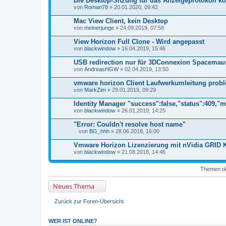
Die Desktop-Sitzung für das Anzeigeprotokoll ko
von
Roman78
» 20.01.2020, 09:42
Mac View Client, kein Desktop
von
meinerjunge
» 24.09.2019, 07:58
View Horizon Full Clone - Wird angepasst
von
blackwindow
» 16.04.2019, 15:46
USB redirection nur für 3DConnexion Spacemau
von
AndreasHGW
» 02.04.2019, 13:50
vmware horizon Client Laufwerkumleitung prob
von
MarkZim
» 29.01.2019, 09:29
Identity Manager "success":false,"status":409,"
von
blackwindow
» 26.01.2019, 14:25
"Error: Couldn't resolve host name"
von
BG_hhh
» 28.06.2018, 16:00
D
a
Vmware Horizon Lizenzierung mit nVidia GRID K
t
von
blackwindow
» 21.08.2018, 14:46
e
i
a
Themen der
n
h
Neues Thema
a
n
g
Zurück zur Foren-Übersicht
WER IST ONLINE?