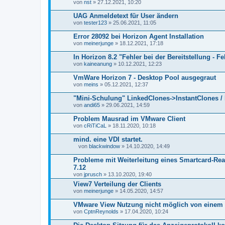
von
nst
» 27.12.2021, 10:20
UAG Anmeldetext für User ändern
von
tester123
» 25.06.2021, 11:05
Error 28092 bei Horizon Agent Installation
von
meinerjunge
» 18.12.2021, 17:18
In Horizon 8.2 "Fehler bei der Bereitstellung - F
von
kaineanung
» 10.12.2021, 12:23
VmWare Horizon 7 - Desktop Pool ausgegraut
von
meins
» 05.12.2021, 12:37
"Mini-Schulung" LinkedClones->InstantClones 
von
andi65
» 29.06.2021, 14:59
Problem Mausrad im VMware Client
von
cRiTiCaL
» 18.11.2020, 10:18
mind. eine VDI startet.
von
blackwindow
» 14.10.2020, 14:49
D
a
Probleme mit Weiterleitung eines Smartcard-Re
t
7.12
e
von
jprusch
» 13.10.2020, 19:40
i
a
View7 Verteilung der Clients
n
von
meinerjunge
» 14.05.2020, 14:57
h
a
VMware View Nutzung nicht möglich von einem 
n
von
g
CptnReynolds
» 17.04.2020, 10:24