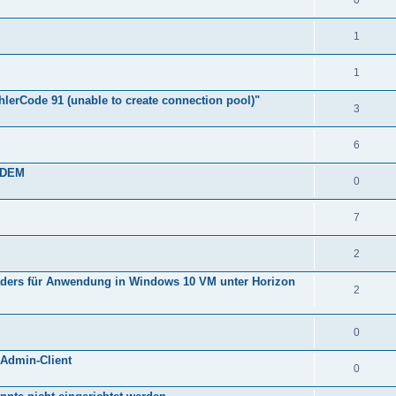
0
1
1
ehlerCode 91 (unable to create connection pool)"
3
6
/ DEM
0
7
2
aders für Anwendung in Windows 10 VM unter Horizon
2
0
Admin-Client
0