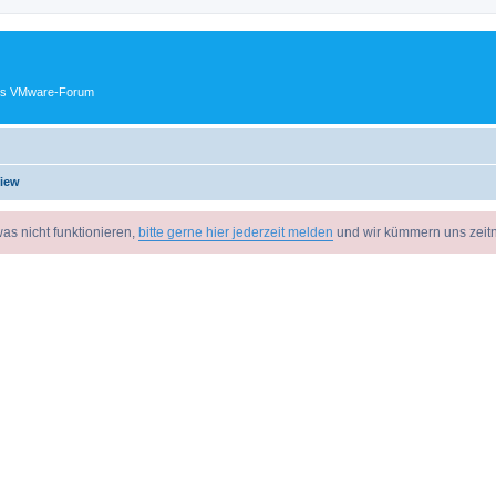
ches VMware-Forum
View
as nicht funktionieren,
bitte gerne hier jederzeit melden
und wir kümmern uns zeit