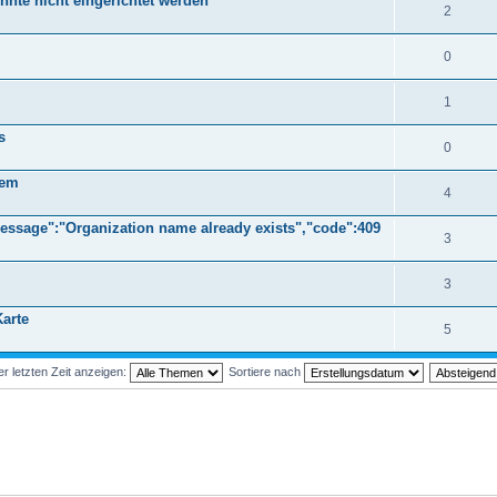
nnte nicht eingerichtet werden
2
0
1
s
0
lem
4
message":"Organization name already exists","code":409
3
3
arte
5
 letzten Zeit anzeigen:
Sortiere nach