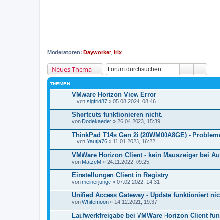
Moderatoren:
Dayworker
,
irix
Neues Thema
THEMEN
VMware Horizon View Error
von
sigfrid87
» 05.08.2024, 08:46
D
a
Shortcuts funktionieren nicht.
t
von
Dodekaeder
» 26.04.2023, 15:39
e
i
ThinkPad T14s Gen 2i (20WM00A8GE) - Probleme
a
n
von
Yautja76
» 11.01.2023, 16:22
D
h
a
a
VMWare Horizon Client - kein Mauszeiger bei Aut
t
n
von
MatzeM
» 24.11.2022, 09:25
e
g
i
Einstellungen Client in Registry
a
von
n
meinerjunge
» 07.02.2022, 14:31
h
a
Unified Access Gateway - Update funktioniert nic
n
von
Whitemoon
» 14.12.2021, 19:37
g
Laufwerkfreigabe bei VMWare Horizon Client funk