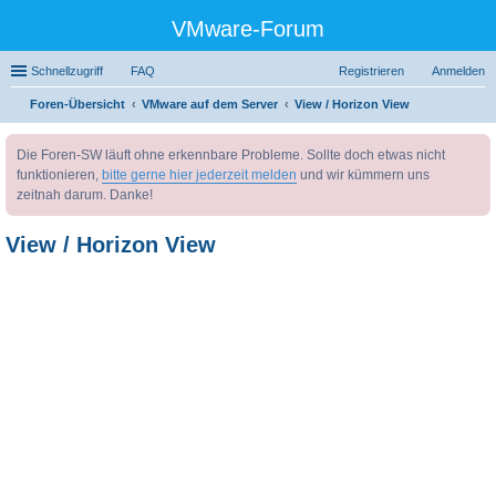
VMware-Forum
Schnellzugriff
FAQ
Registrieren
Anmelden
Foren-Übersicht
VMware auf dem Server
View / Horizon View
uc
Die Foren-SW läuft ohne erkennbare Probleme. Sollte doch etwas nicht
he
funktionieren,
bitte gerne hier jederzeit melden
und wir kümmern uns
zeitnah darum. Danke!
View / Horizon View