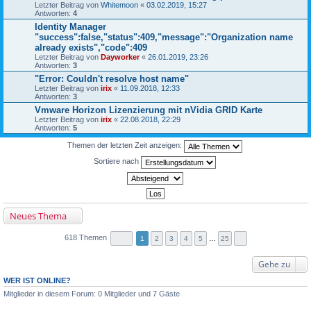
Letzter Beitrag von
Whitemoon
«
03.02.2019, 15:27
Antworten:
4
Identity Manager
"success":false,"status":409,"message":"Organization name
already exists","code":409
Letzter Beitrag von
Dayworker
«
26.01.2019, 23:26
Antworten:
3
"Error: Couldn't resolve host name"
Letzter Beitrag von
irix
«
11.09.2018, 12:33
Antworten:
3
Vmware Horizon Lizenzierung mit nVidia GRID Karte
Letzter Beitrag von
irix
«
22.08.2018, 22:29
Antworten:
5
Themen der letzten Zeit anzeigen:
Sortiere nach
Neues Thema
618 Themen
1
2
3
4
5
…
25
Gehe zu
WER IST ONLINE?
Mitglieder in diesem Forum: 0 Mitglieder und 7 Gäste