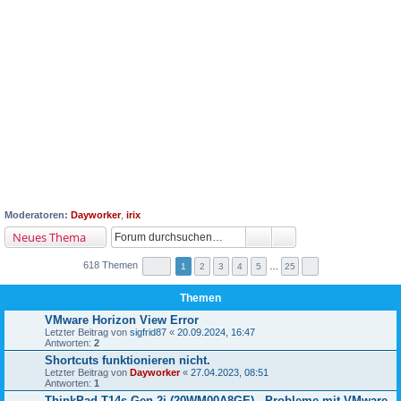
Moderatoren:
Dayworker
,
irix
Neues Thema
618 Themen
1
2
3
4
5
…
25
Themen
VMware Horizon View Error
Letzter Beitrag von
sigfrid87
«
20.09.2024, 16:47
Antworten:
2
Shortcuts funktionieren nicht.
Letzter Beitrag von
Dayworker
«
27.04.2023, 08:51
Antworten:
1
ThinkPad T14s Gen 2i (20WM00A8GE) - Probleme mit VMware