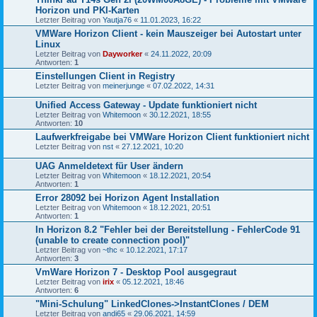
Horizon und PKI-Karten
Letzter Beitrag von
Yautja76
«
11.01.2023, 16:22
VMWare Horizon Client - kein Mauszeiger bei Autostart unter
Linux
Letzter Beitrag von
Dayworker
«
24.11.2022, 20:09
Antworten:
1
Einstellungen Client in Registry
Letzter Beitrag von
meinerjunge
«
07.02.2022, 14:31
Unified Access Gateway - Update funktioniert nicht
Letzter Beitrag von
Whitemoon
«
30.12.2021, 18:55
Antworten:
10
Laufwerkfreigabe bei VMWare Horizon Client funktioniert nicht
Letzter Beitrag von
nst
«
27.12.2021, 10:20
UAG Anmeldetext für User ändern
Letzter Beitrag von
Whitemoon
«
18.12.2021, 20:54
Antworten:
1
Error 28092 bei Horizon Agent Installation
Letzter Beitrag von
Whitemoon
«
18.12.2021, 20:51
Antworten:
1
In Horizon 8.2 "Fehler bei der Bereitstellung - FehlerCode 91
(unable to create connection pool)"
Letzter Beitrag von
~thc
«
10.12.2021, 17:17
Antworten:
3
VmWare Horizon 7 - Desktop Pool ausgegraut
Letzter Beitrag von
irix
«
05.12.2021, 18:46
Antworten:
6
"Mini-Schulung" LinkedClones->InstantClones / DEM
Letzter Beitrag von
andi65
«
29.06.2021, 14:59