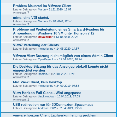
Problem Mausrad im VMware Client
Letzter Beitrag von
Martin
«
21.11.2020, 12:07
Antworten:
7
mind. eine VDI startet.
Letzter Beitrag von
Martin
«
15.10.2020, 12:57
Antworten:
2
Probleme mit Weiterleitung eines Smartcard-Readers für
Anwendung in Windows 10 VM unter Horizon 7.12
Letzter Beitrag von
Dayworker
«
13.10.2020, 22:23
Antworten:
2
View7 Verteilung der Clients
Letzter Beitrag von
meinerjunge
«
14.05.2020, 14:57
VMware View Nutzung nicht möglich von einem Admin-Client
Letzter Beitrag von
CptnReynolds
«
17.04.2020, 10:24
Die Desktop-Sitzung für das Anzeigeprotokoll konnte nicht
eingerichtet werden
Letzter Beitrag von
Roman78
«
20.01.2020, 12:11
Antworten:
2
Mac View Client, kein Desktop
Letzter Beitrag von
meinerjunge
«
24.09.2019, 07:58
View Horizon Full Clone - Wird angepasst
Letzter Beitrag von
blackwindow
«
16.04.2019, 17:39
Antworten:
1
USB redirection nur für 3DConnexion Spacemaus
Letzter Beitrag von
AndreasHGW
«
02.04.2019, 13:50
vmware horizon Client Laufwerkumleitung problem