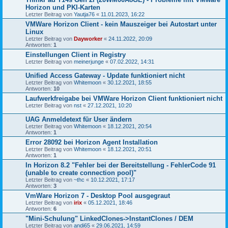
Horizon und PKI-Karten
Letzter Beitrag von
Yautja76
«
11.01.2023, 16:22
VMWare Horizon Client - kein Mauszeiger bei Autostart unter
Linux
Letzter Beitrag von
Dayworker
«
24.11.2022, 20:09
Antworten:
1
Einstellungen Client in Registry
Letzter Beitrag von
meinerjunge
«
07.02.2022, 14:31
Unified Access Gateway - Update funktioniert nicht
Letzter Beitrag von
Whitemoon
«
30.12.2021, 18:55
Antworten:
10
Laufwerkfreigabe bei VMWare Horizon Client funktioniert nicht
Letzter Beitrag von
nst
«
27.12.2021, 10:20
UAG Anmeldetext für User ändern
Letzter Beitrag von
Whitemoon
«
18.12.2021, 20:54
Antworten:
1
Error 28092 bei Horizon Agent Installation
Letzter Beitrag von
Whitemoon
«
18.12.2021, 20:51
Antworten:
1
In Horizon 8.2 "Fehler bei der Bereitstellung - FehlerCode 91
(unable to create connection pool)"
Letzter Beitrag von
~thc
«
10.12.2021, 17:17
Antworten:
3
VmWare Horizon 7 - Desktop Pool ausgegraut
Letzter Beitrag von
irix
«
05.12.2021, 18:46
Antworten:
6
"Mini-Schulung" LinkedClones->InstantClones / DEM
Letzter Beitrag von
andi65
«
29.06.2021, 14:59