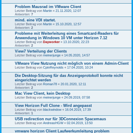
Problem Mausrad im VMware Client
Letzter Beitrag von
Martin
«
21.11.2020, 12:07
Antworten:
7
mind. eine VDI startet.
Letzter Beitrag von
Martin
«
15.10.2020, 12:57
Antworten:
2
Probleme mit Weiterleitung eines Smartcard-Readers für
Anwendung in Windows 10 VM unter Horizon 7.12
Letzter Beitrag von
Dayworker
«
13.10.2020, 22:23
Antworten:
2
View7 Verteilung der Clients
Letzter Beitrag von
meinerjunge
«
14.05.2020, 14:57
VMware View Nutzung nicht möglich von einem Admin-Client
Letzter Beitrag von
CptnReynolds
«
17.04.2020, 10:24
Die Desktop-Sitzung für das Anzeigeprotokoll konnte nicht
eingerichtet werden
Letzter Beitrag von
Roman78
«
20.01.2020, 12:11
Antworten:
2
Mac View Client, kein Desktop
Letzter Beitrag von
meinerjunge
«
24.09.2019, 07:58
View Horizon Full Clone - Wird angepasst
Letzter Beitrag von
blackwindow
«
16.04.2019, 17:39
Antworten:
1
USB redirection nur für 3DConnexion Spacemaus
Letzter Beitrag von
AndreasHGW
«
02.04.2019, 13:50
vmware horizon Client Laufwerkumleitung problem