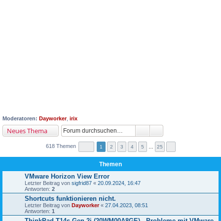
Moderatoren:
Dayworker
,
irix
Neues Thema
618 Themen
1
2
3
4
5
…
25
Themen
VMware Horizon View Error
Letzter Beitrag von
sigfrid87
«
20.09.2024, 16:47
Antworten:
2
Shortcuts funktionieren nicht.
Letzter Beitrag von
Dayworker
«
27.04.2023, 08:51
Antworten:
1
ThinkPad T14s Gen 2i (20WM00A8GE) - Probleme mit VMware