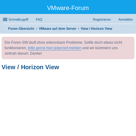
VMware-Forum
Schnellzugriff
FAQ
Registrieren
Anmelden
Foren-Übersicht
VMware auf dem Server
View / Horizon View
uc
Die Foren-SW läuft ohne erkennbare Probleme. Sollte doch etwas nicht
he
funktionieren,
bitte gerne hier jederzeit melden
und wir kümmern uns
zeitnah darum. Danke!
View / Horizon View