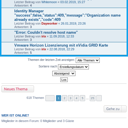
Letzter Beitrag von
Whitemoon
«
03.02.2019, 15:27
Antworten:
4
Identity Manager
"success":false,"status":409,"message":"Organization name
already exists","code":409
Letzter Beitrag von
Dayworker
«
26.01.2019, 23:26
Antworten:
3
"Error: Couldn't resolve host name"
Letzter Beitrag von
irix
«
11.09.2018, 12:33
Antworten:
3
Vmware Horizon Lizenzierung mit nVidia GRID Karte
Letzter Beitrag von
irix
«
22.08.2018, 22:29
Antworten:
5
Themen der letzten Zeit anzeigen:
Sortiere nach
Neues Thema
618 Themen
1
2
3
4
5
…
25
Gehe zu
WER IST ONLINE?
Mitglieder in diesem Forum: 0 Mitglieder und 3 Gäste