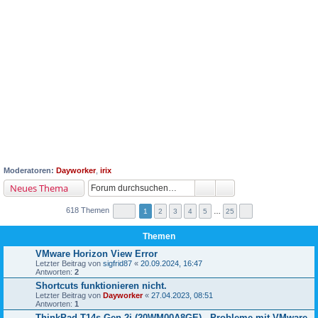
Moderatoren:
Dayworker
,
irix
Neues Thema
618 Themen
1
2
3
4
5
…
25
Themen
VMware Horizon View Error
Letzter Beitrag von
sigfrid87
«
20.09.2024, 16:47
Antworten:
2
Shortcuts funktionieren nicht.
Letzter Beitrag von
Dayworker
«
27.04.2023, 08:51
Antworten:
1
ThinkPad T14s Gen 2i (20WM00A8GE) - Probleme mit VMware