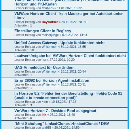
Horizon und PKI-Karten
Letzter Beitrag von
Yautja76
«
11.01.2023, 16:22
VMWare Horizon Client - kein Mauszeiger bei Autostart unter
Linux
Letzter Beitrag von
Dayworker
«
24.11.2022, 20:09
Antworten:
1
Einstellungen Client in Registry
Letzter Beitrag von
meinerjunge
«
07.02.2022, 14:31
Unified Access Gateway - Update funktioniert nicht
Letzter Beitrag von
Whitemoon
«
30.12.2021, 18:55
Antworten:
10
Laufwerkfreigabe bei VMWare Horizon Client funktioniert nicht
Letzter Beitrag von
nst
«
27.12.2021, 10:20
UAG Anmeldetext für User ändern
Letzter Beitrag von
Whitemoon
«
18.12.2021, 20:54
Antworten:
1
Error 28092 bei Horizon Agent Installation
Letzter Beitrag von
Whitemoon
«
18.12.2021, 20:51
Antworten:
1
In Horizon 8.2 "Fehler bei der Bereitstellung - FehlerCode 91
(unable to create connection pool)"
Letzter Beitrag von
~thc
«
10.12.2021, 17:17
Antworten:
3
VmWare Horizon 7 - Desktop Pool ausgegraut
Letzter Beitrag von
irix
«
05.12.2021, 18:46
Antworten:
6
"Mini-Schulung" LinkedClones->InstantClones / DEM
Letzter Beitrag von
andi65
«
29.06.2021, 14:59