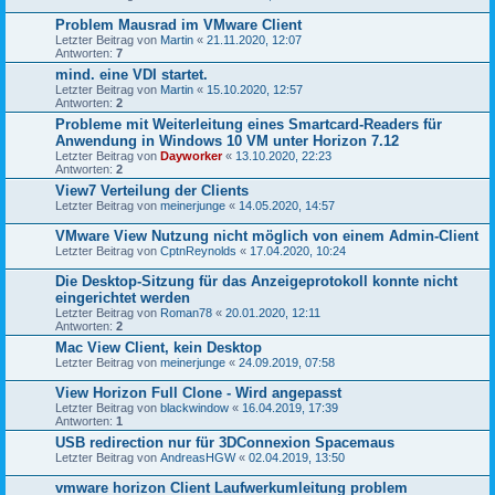
Problem Mausrad im VMware Client
Letzter Beitrag von
Martin
«
21.11.2020, 12:07
Antworten:
7
mind. eine VDI startet.
Letzter Beitrag von
Martin
«
15.10.2020, 12:57
Antworten:
2
Probleme mit Weiterleitung eines Smartcard-Readers für
Anwendung in Windows 10 VM unter Horizon 7.12
Letzter Beitrag von
Dayworker
«
13.10.2020, 22:23
Antworten:
2
View7 Verteilung der Clients
Letzter Beitrag von
meinerjunge
«
14.05.2020, 14:57
VMware View Nutzung nicht möglich von einem Admin-Client
Letzter Beitrag von
CptnReynolds
«
17.04.2020, 10:24
Die Desktop-Sitzung für das Anzeigeprotokoll konnte nicht
eingerichtet werden
Letzter Beitrag von
Roman78
«
20.01.2020, 12:11
Antworten:
2
Mac View Client, kein Desktop
Letzter Beitrag von
meinerjunge
«
24.09.2019, 07:58
View Horizon Full Clone - Wird angepasst
Letzter Beitrag von
blackwindow
«
16.04.2019, 17:39
Antworten:
1
USB redirection nur für 3DConnexion Spacemaus
Letzter Beitrag von
AndreasHGW
«
02.04.2019, 13:50
vmware horizon Client Laufwerkumleitung problem