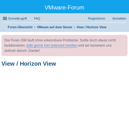
VMware-Forum
Schnellzugriff
FAQ
Registrieren
Anmelden
Foren-Übersicht
VMware auf dem Server
View / Horizon View
uc
Die Foren-SW läuft ohne erkennbare Probleme. Sollte doch etwas nicht
he
funktionieren,
bitte gerne hier jederzeit melden
und wir kümmern uns
zeitnah darum. Danke!
View / Horizon View