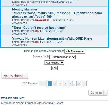
Letzter Beitrag von
Whitemoon
«
03.02.2019, 15:27
Antworten:
4
Identity Manager
"success":false,"status":409,"message":"Organization name
already exists","code":409
Letzter Beitrag von
Dayworker
«
26.01.2019, 23:26
Antworten:
3
"Error: Couldn't resolve host name"
Letzter Beitrag von
irix
«
11.09.2018, 12:33
Antworten:
3
Vmware Horizon Lizenzierung mit nVidia GRID Karte
Letzter Beitrag von
irix
«
22.08.2018, 22:29
Antworten:
5
Themen der letzten Zeit anzeigen:
Sortiere nach
Neues Thema
618 Themen
1
2
3
4
5
…
25
Gehe zu
WER IST ONLINE?
Mitglieder in diesem Forum: 0 Mitglieder und 2 Gäste