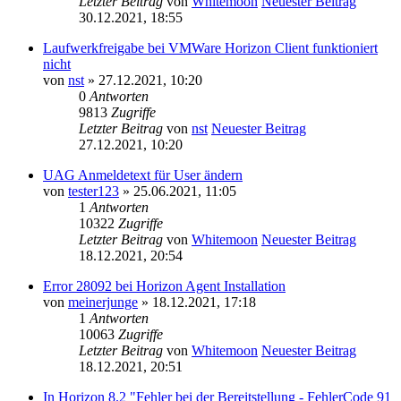
Letzter Beitrag
von
Whitemoon
Neuester Beitrag
30.12.2021, 18:55
Laufwerkfreigabe bei VMWare Horizon Client funktioniert
nicht
von
nst
» 27.12.2021, 10:20
0
Antworten
9813
Zugriffe
Letzter Beitrag
von
nst
Neuester Beitrag
27.12.2021, 10:20
UAG Anmeldetext für User ändern
von
tester123
» 25.06.2021, 11:05
1
Antworten
10322
Zugriffe
Letzter Beitrag
von
Whitemoon
Neuester Beitrag
18.12.2021, 20:54
Error 28092 bei Horizon Agent Installation
von
meinerjunge
» 18.12.2021, 17:18
1
Antworten
10063
Zugriffe
Letzter Beitrag
von
Whitemoon
Neuester Beitrag
18.12.2021, 20:51
In Horizon 8.2 "Fehler bei der Bereitstellung - FehlerCode 91