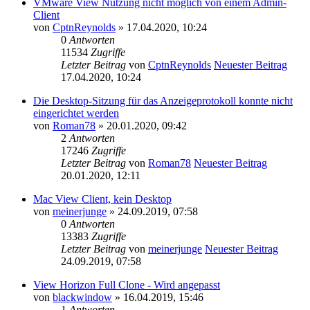
VMware View Nutzung nicht möglich von einem Admin-
Client
von
CptnReynolds
» 17.04.2020, 10:24
0
Antworten
11534
Zugriffe
Letzter Beitrag
von
CptnReynolds
Neuester Beitrag
17.04.2020, 10:24
Die Desktop-Sitzung für das Anzeigeprotokoll konnte nicht
eingerichtet werden
von
Roman78
» 20.01.2020, 09:42
2
Antworten
17246
Zugriffe
Letzter Beitrag
von
Roman78
Neuester Beitrag
20.01.2020, 12:11
Mac View Client, kein Desktop
von
meinerjunge
» 24.09.2019, 07:58
0
Antworten
13383
Zugriffe
Letzter Beitrag
von
meinerjunge
Neuester Beitrag
24.09.2019, 07:58
View Horizon Full Clone - Wird angepasst
von
blackwindow
» 16.04.2019, 15:46
1
Antworten