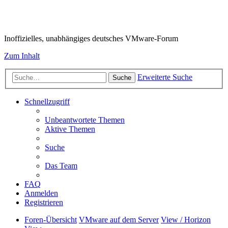
VMware-Forum
Inoffizielles, unabhängiges deutsches VMware-Forum
Zum Inhalt
Erweiterte Suche
Suche
Schnellzugriff
Unbeantwortete Themen
Aktive Themen
Suche
Das Team
FAQ
Anmelden
Registrieren
Foren-Übersicht
VMware auf dem Server
View / Horizon