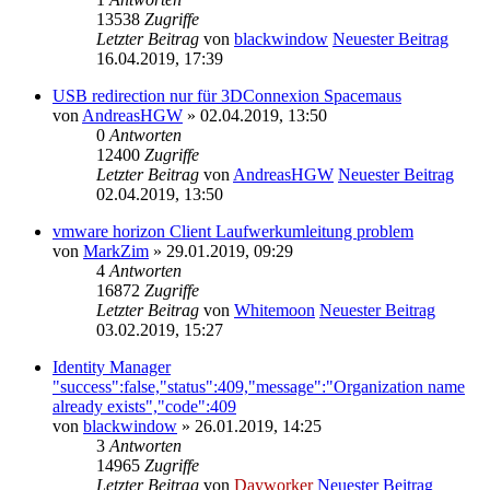
13538
Zugriffe
Letzter Beitrag
von
blackwindow
Neuester Beitrag
16.04.2019, 17:39
USB redirection nur für 3DConnexion Spacemaus
von
AndreasHGW
» 02.04.2019, 13:50
0
Antworten
12400
Zugriffe
Letzter Beitrag
von
AndreasHGW
Neuester Beitrag
02.04.2019, 13:50
vmware horizon Client Laufwerkumleitung problem
von
MarkZim
» 29.01.2019, 09:29
4
Antworten
16872
Zugriffe
Letzter Beitrag
von
Whitemoon
Neuester Beitrag
03.02.2019, 15:27
Identity Manager
"success":false,"status":409,"message":"Organization name
already exists","code":409
von
blackwindow
» 26.01.2019, 14:25
3
Antworten
14965
Zugriffe
Letzter Beitrag
von
Dayworker
Neuester Beitrag