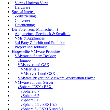
View / Horizon View
Hardware
Special Interest
Zertifizierung
Converter
Datenrettung
Die Foren zum Mitmachen :-)
Allgemeines, Feedback & Smalltalk
VMs & Appliances
3rd Party Zubehör und Produkte
Projekt und Jobbörse
Eingestellte VMware-Produkte
VMware auf dem Desktop
Thinapp
VMserver und GSX
VMserver 2
VMserver 1 und GSX
VMware Player und VMware Workstation Player
VMware auf dem Server
vSphere / ESX / ESXi
vSphere 6.7
vSphere 6.5
vSphere 6.0
vSphere 5.5 / ESXi 5.5
vSphere 5 / ESXi 5 und 5.1