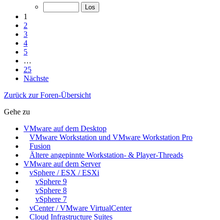
1
2
3
4
5
…
25
Nächste
Zurück zur Foren-Übersicht
Gehe zu
VMware auf dem Desktop
VMware Workstation und VMware Workstation Pro
Fusion
Ältere angepinnte Workstation- & Player-Threads
VMware auf dem Server
vSphere / ESX / ESXi
vSphere 9
vSphere 8
vSphere 7
vCenter / VMware VirtualCenter
Cloud Infrastructure Suites