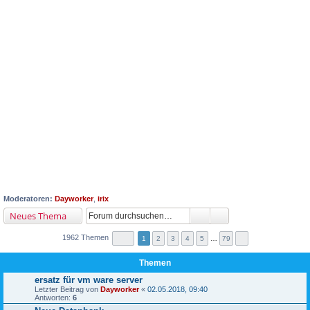
Moderatoren:
Dayworker
,
irix
Neues Thema
1962 Themen
1
2
3
4
5
…
79
Themen
ersatz für vm ware server
Letzter Beitrag von
Dayworker
«
02.05.2018, 09:40
Antworten:
6