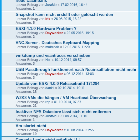
Neue Datanbank
Letzter Beitrag von
JustMe
«
17.02.2016, 16:44
Antworten:
1
Snapshot kann nicht erstellt oder gelöscht werden
Letzter Beitrag von
irix
«
26.08.2015, 16:22
Antworten:
5
ESXI 4.1.0 Hardware Problem ?
Letzter Beitrag von
Dayworker
«
22.05.2015, 19:15
Antworten:
2
VNC-Server - Deutsches Keyboard-Mapping
Letzter Beitrag von
mullfreak
«
12.02.2015, 11:20
vmkdump und vsantraces verschieben
Letzter Beitrag von
No.
«
10.12.2014, 09:57
Antworten:
3
USB Passthrough funktioniert nach Neuinsatllation nicht mehr
Letzter Beitrag von
Dayworker
«
06.12.2014, 13:03
Antworten:
3
Update von ESXi 4.0.0 Releasebuild 171294
Letzter Beitrag von
daniel
«
02.10.2014, 19:11
Antworten:
18
W2K8 VMs die hängen / VM Heartbeat Überwachung
Letzter Beitrag von
rep
«
01.10.2014, 07:37
Antworten:
21
Inaktiver NFS Datastore lässt sich nicht entfernen
Letzter Beitrag von
JustMe
«
21.08.2014, 11:10
Antworten:
1
Vm startet nicht
Letzter Beitrag von
Dayworker
«
10.08.2014, 21:55
Antworten:
19
Console LogIn nicht möglich ! ! !