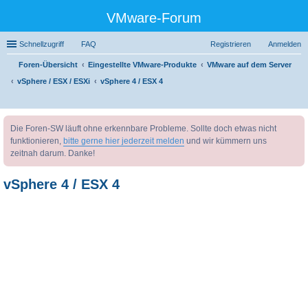
VMware-Forum
Schnellzugriff
FAQ
Registrieren
Anmelden
Foren-Übersicht
Eingestellte VMware-Produkte
VMware auf dem Server
vSphere / ESX / ESXi
vSphere 4 / ESX 4
uc
Die Foren-SW läuft ohne erkennbare Probleme. Sollte doch etwas nicht
he
funktionieren,
bitte gerne hier jederzeit melden
und wir kümmern uns
zeitnah darum. Danke!
vSphere 4 / ESX 4