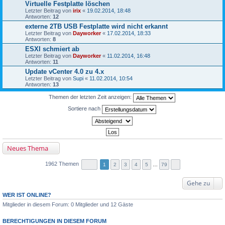
Virtuelle Festplatte löschen
Letzter Beitrag von
irix
«
19.02.2014, 18:48
Antworten:
12
externe 2TB USB Festplatte wird nicht erkannt
Letzter Beitrag von
Dayworker
«
17.02.2014, 18:33
Antworten:
8
ESXI schmiert ab
Letzter Beitrag von
Dayworker
«
11.02.2014, 16:48
Antworten:
11
Update vCenter 4.0 zu 4.x
Letzter Beitrag von
Supi
«
11.02.2014, 10:54
Antworten:
13
Themen der letzten Zeit anzeigen:
Sortiere nach
Neues Thema
1962 Themen
1
2
3
4
5
…
79
Gehe zu
WER IST ONLINE?
Mitglieder in diesem Forum: 0 Mitglieder und 12 Gäste
BERECHTIGUNGEN IN DIESEM FORUM