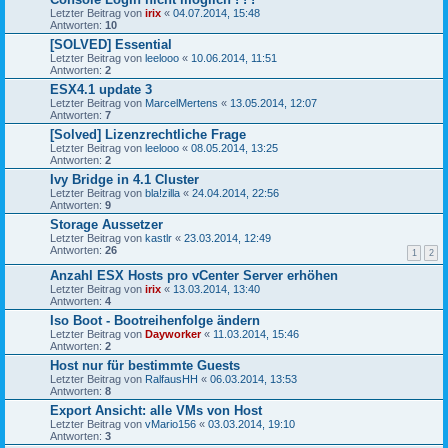
Letzter Beitrag von
irix
«
04.07.2014, 15:48
Antworten:
10
[SOLVED] Essential
Letzter Beitrag von
leelooo
«
10.06.2014, 11:51
Antworten:
2
ESX4.1 update 3
Letzter Beitrag von
MarcelMertens
«
13.05.2014, 12:07
Antworten:
7
[Solved] Lizenzrechtliche Frage
Letzter Beitrag von
leelooo
«
08.05.2014, 13:25
Antworten:
2
Ivy Bridge in 4.1 Cluster
Letzter Beitrag von
bla!zilla
«
24.04.2014, 22:56
Antworten:
9
Storage Aussetzer
Letzter Beitrag von
kastlr
«
23.03.2014, 12:49
Antworten:
26
1
2
Anzahl ESX Hosts pro vCenter Server erhöhen
Letzter Beitrag von
irix
«
13.03.2014, 13:40
Antworten:
4
Iso Boot - Bootreihenfolge ändern
Letzter Beitrag von
Dayworker
«
11.03.2014, 15:46
Antworten:
2
Host nur für bestimmte Guests
Letzter Beitrag von
RalfausHH
«
06.03.2014, 13:53
Antworten:
8
Export Ansicht: alle VMs von Host
Letzter Beitrag von
vMario156
«
03.03.2014, 19:10
Antworten:
3