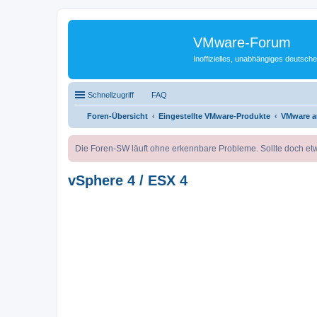
VMware-Forum
Inoffizielles, unabhängiges deuts
Schnellzugriff
FAQ
Foren-Übersicht
Eingestellte VMware-Produkte
VMware a
Die Foren-SW läuft ohne erkennbare Probleme. Sollte doch etw
vSphere 4 / ESX 4