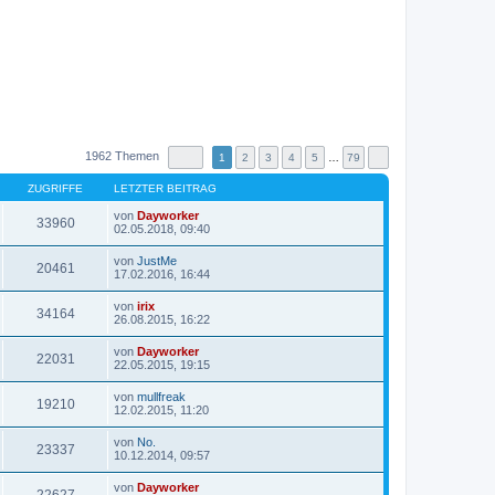
1962 Themen
1
2
3
4
5
…
79
ZUGRIFFE
LETZTER BEITRAG
von
Dayworker
33960
N
02.05.2018, 09:40
e
u
von
JustMe
e
20461
N
17.02.2016, 16:44
s
e
t
u
von
irix
e
e
34164
N
26.08.2015, 16:22
r
s
e
B
t
u
e
von
Dayworker
e
e
22031
i
N
22.05.2015, 19:15
r
s
t
e
B
t
r
u
e
von
mullfreak
e
a
e
19210
i
N
12.02.2015, 11:20
r
g
s
t
e
B
t
r
u
e
von
No.
e
a
e
23337
i
N
10.12.2014, 09:57
r
g
s
t
e
B
t
r
u
e
von
Dayworker
e
a
e