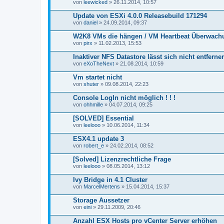
von
leewicked
» 26.11.2014, 10:57
Update von ESXi 4.0.0 Releasebuild 171294
von
daniel
» 24.09.2014, 09:37
W2K8 VMs die hängen / VM Heartbeat Überwach
von
pirx
» 11.02.2013, 15:53
Inaktiver NFS Datastore lässt sich nicht entferne
von
eXoTheNext
» 21.08.2014, 10:59
Vm startet nicht
von
shuter
» 09.08.2014, 22:23
Console LogIn nicht möglich ! ! !
von
ohhmille
» 04.07.2014, 09:25
[SOLVED] Essential
von
leelooo
» 10.06.2014, 11:34
ESX4.1 update 3
von
robert_e
» 24.02.2014, 08:52
[Solved] Lizenzrechtliche Frage
von
leelooo
» 08.05.2014, 13:12
Ivy Bridge in 4.1 Cluster
von
MarcelMertens
» 15.04.2014, 15:37
Storage Aussetzer
von
eini
» 29.11.2009, 20:46
Anzahl ESX Hosts pro vCenter Server erhöhen