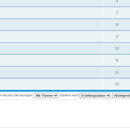
4
2
8
3
12
8
11
13
 letzten Zeit anzeigen:
Sortiere nach