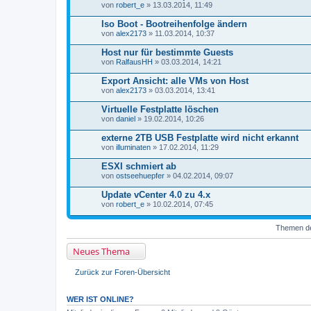
von
robert_e
» 13.03.2014, 11:49
Iso Boot - Bootreihenfolge ändern
von
alex2173
» 11.03.2014, 10:37
Host nur für bestimmte Guests
von
RalfausHH
» 03.03.2014, 14:21
Export Ansicht: alle VMs von Host
von
alex2173
» 03.03.2014, 13:41
Virtuelle Festplatte löschen
von
daniel
» 19.02.2014, 10:26
externe 2TB USB Festplatte wird nicht erkannt
von
illuminaten
» 17.02.2014, 11:29
ESXI schmiert ab
von
ostseehuepfer
» 04.02.2014, 09:07
Update vCenter 4.0 zu 4.x
von
robert_e
» 10.02.2014, 07:45
Themen der
Neues Thema
Zurück zur Foren-Übersicht
WER IST ONLINE?