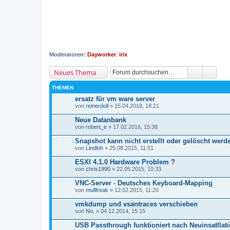
Moderatoren:
Dayworker
,
irix
Neues Thema
THEMEN
ersatz für vm ware server
von
reinerdoll
» 15.04.2018, 18:21
Neue Datanbank
von
robert_e
» 17.02.2016, 15:38
Snapshot kann nicht erstellt oder gelöscht werd
von
Lindloh
» 25.08.2015, 11:01
ESXI 4.1.0 Hardware Problem ?
von
chris1990
» 22.05.2015, 10:33
VNC-Server - Deutsches Keyboard-Mapping
von
mullfreak
» 12.02.2015, 11:20
vmkdump und vsantraces verschieben
von
No.
» 04.12.2014, 15:15
USB Passthrough funktioniert nach Neuinsatllat