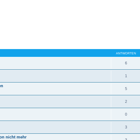
ANTWORTEN
6
1
en
5
2
0
3
ion nicht mehr