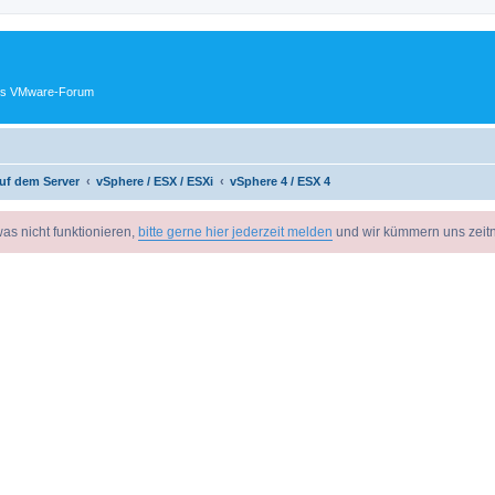
ches VMware-Forum
uf dem Server
vSphere / ESX / ESXi
vSphere 4 / ESX 4
as nicht funktionieren,
bitte gerne hier jederzeit melden
und wir kümmern uns zeit