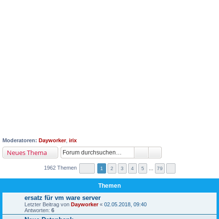
Moderatoren:
Dayworker
,
irix
Neues Thema
1962 Themen
1
2
3
4
5
…
79
Themen
ersatz für vm ware server
Letzter Beitrag von
Dayworker
«
02.05.2018, 09:40
Antworten:
6