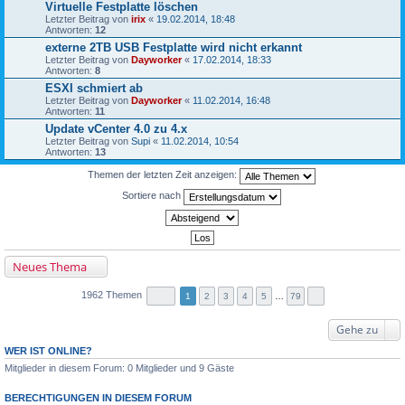
Virtuelle Festplatte löschen
Letzter Beitrag von
irix
«
19.02.2014, 18:48
Antworten:
12
externe 2TB USB Festplatte wird nicht erkannt
Letzter Beitrag von
Dayworker
«
17.02.2014, 18:33
Antworten:
8
ESXI schmiert ab
Letzter Beitrag von
Dayworker
«
11.02.2014, 16:48
Antworten:
11
Update vCenter 4.0 zu 4.x
Letzter Beitrag von
Supi
«
11.02.2014, 10:54
Antworten:
13
Themen der letzten Zeit anzeigen:
Sortiere nach
Neues Thema
1962 Themen
1
2
3
4
5
…
79
Gehe zu
WER IST ONLINE?
Mitglieder in diesem Forum: 0 Mitglieder und 9 Gäste
BERECHTIGUNGEN IN DIESEM FORUM