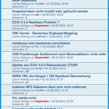
Neue Datanbank
Letzter Beitrag von
JustMe
«
17.02.2016, 16:44
Antworten:
1
Snapshot kann nicht erstellt oder gelöscht werden
Letzter Beitrag von
irix
«
26.08.2015, 16:22
Antworten:
5
ESXI 4.1.0 Hardware Problem ?
Letzter Beitrag von
Dayworker
«
22.05.2015, 19:15
Antworten:
2
VNC-Server - Deutsches Keyboard-Mapping
Letzter Beitrag von
mullfreak
«
12.02.2015, 11:20
vmkdump und vsantraces verschieben
Letzter Beitrag von
No.
«
10.12.2014, 09:57
Antworten:
3
USB Passthrough funktioniert nach Neuinsatllation nicht mehr
Letzter Beitrag von
Dayworker
«
06.12.2014, 13:03
Antworten:
3
Update von ESXi 4.0.0 Releasebuild 171294
Letzter Beitrag von
daniel
«
02.10.2014, 19:11
Antworten:
18
W2K8 VMs die hängen / VM Heartbeat Überwachung
Letzter Beitrag von
rep
«
01.10.2014, 07:37
Antworten:
21
Inaktiver NFS Datastore lässt sich nicht entfernen
Letzter Beitrag von
JustMe
«
21.08.2014, 11:10
Antworten:
1
Vm startet nicht
Letzter Beitrag von
Dayworker
«
10.08.2014, 21:55
Antworten:
19
Console LogIn nicht möglich ! ! !