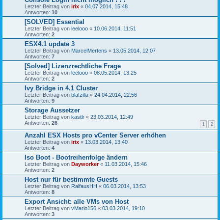
Letzter Beitrag von
irix
«
04.07.2014, 15:48
Antworten:
10
[SOLVED] Essential
Letzter Beitrag von
leelooo
«
10.06.2014, 11:51
Antworten:
2
ESX4.1 update 3
Letzter Beitrag von
MarcelMertens
«
13.05.2014, 12:07
Antworten:
7
[Solved] Lizenzrechtliche Frage
Letzter Beitrag von
leelooo
«
08.05.2014, 13:25
Antworten:
2
Ivy Bridge in 4.1 Cluster
Letzter Beitrag von
bla!zilla
«
24.04.2014, 22:56
Antworten:
9
Storage Aussetzer
Letzter Beitrag von
kastlr
«
23.03.2014, 12:49
Antworten:
26
1
2
Anzahl ESX Hosts pro vCenter Server erhöhen
Letzter Beitrag von
irix
«
13.03.2014, 13:40
Antworten:
4
Iso Boot - Bootreihenfolge ändern
Letzter Beitrag von
Dayworker
«
11.03.2014, 15:46
Antworten:
2
Host nur für bestimmte Guests
Letzter Beitrag von
RalfausHH
«
06.03.2014, 13:53
Antworten:
8
Export Ansicht: alle VMs von Host
Letzter Beitrag von
vMario156
«
03.03.2014, 19:10
Antworten:
3