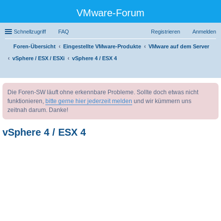
VMware-Forum
Schnellzugriff
FAQ
Registrieren
Anmelden
Foren-Übersicht
Eingestellte VMware-Produkte
VMware auf dem Server
vSphere / ESX / ESXi
vSphere 4 / ESX 4
uc
Die Foren-SW läuft ohne erkennbare Probleme. Sollte doch etwas nicht
he
funktionieren,
bitte gerne hier jederzeit melden
und wir kümmern uns
zeitnah darum. Danke!
vSphere 4 / ESX 4