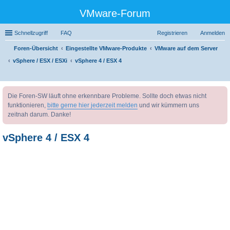
VMware-Forum
Schnellzugriff
FAQ
Registrieren
Anmelden
Foren-Übersicht
Eingestellte VMware-Produkte
VMware auf dem Server
vSphere / ESX / ESXi
vSphere 4 / ESX 4
uc
Die Foren-SW läuft ohne erkennbare Probleme. Sollte doch etwas nicht
he
funktionieren,
bitte gerne hier jederzeit melden
und wir kümmern uns
zeitnah darum. Danke!
vSphere 4 / ESX 4