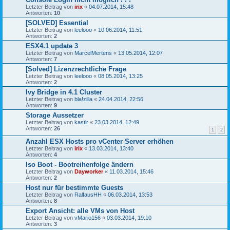
Letzter Beitrag von
irix
«
04.07.2014, 15:48
Antworten:
10
[SOLVED] Essential
Letzter Beitrag von
leelooo
«
10.06.2014, 11:51
Antworten:
2
ESX4.1 update 3
Letzter Beitrag von
MarcelMertens
«
13.05.2014, 12:07
Antworten:
7
[Solved] Lizenzrechtliche Frage
Letzter Beitrag von
leelooo
«
08.05.2014, 13:25
Antworten:
2
Ivy Bridge in 4.1 Cluster
Letzter Beitrag von
bla!zilla
«
24.04.2014, 22:56
Antworten:
9
Storage Aussetzer
Letzter Beitrag von
kastlr
«
23.03.2014, 12:49
Antworten:
26
1
2
Anzahl ESX Hosts pro vCenter Server erhöhen
Letzter Beitrag von
irix
«
13.03.2014, 13:40
Antworten:
4
Iso Boot - Bootreihenfolge ändern
Letzter Beitrag von
Dayworker
«
11.03.2014, 15:46
Antworten:
2
Host nur für bestimmte Guests
Letzter Beitrag von
RalfausHH
«
06.03.2014, 13:53
Antworten:
8
Export Ansicht: alle VMs von Host
Letzter Beitrag von
vMario156
«
03.03.2014, 19:10
Antworten:
3