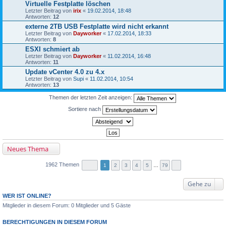
Virtuelle Festplatte löschen
Letzter Beitrag von
irix
«
19.02.2014, 18:48
Antworten:
12
externe 2TB USB Festplatte wird nicht erkannt
Letzter Beitrag von
Dayworker
«
17.02.2014, 18:33
Antworten:
8
ESXI schmiert ab
Letzter Beitrag von
Dayworker
«
11.02.2014, 16:48
Antworten:
11
Update vCenter 4.0 zu 4.x
Letzter Beitrag von
Supi
«
11.02.2014, 10:54
Antworten:
13
Themen der letzten Zeit anzeigen:
Sortiere nach
Neues Thema
1962 Themen
1
2
3
4
5
…
79
Gehe zu
WER IST ONLINE?
Mitglieder in diesem Forum: 0 Mitglieder und 5 Gäste
BERECHTIGUNGEN IN DIESEM FORUM