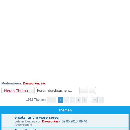
Moderatoren:
Dayworker
,
irix
Neues Thema
1962 Themen
1
2
3
4
5
…
79
Themen
ersatz für vm ware server
Letzter Beitrag von
Dayworker
«
02.05.2018, 09:40
Antworten:
6