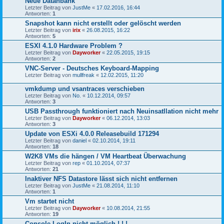
Neue Datanbank
Letzter Beitrag von
JustMe
«
17.02.2016, 16:44
Antworten:
1
Snapshot kann nicht erstellt oder gelöscht werden
Letzter Beitrag von
irix
«
26.08.2015, 16:22
Antworten:
5
ESXI 4.1.0 Hardware Problem ?
Letzter Beitrag von
Dayworker
«
22.05.2015, 19:15
Antworten:
2
VNC-Server - Deutsches Keyboard-Mapping
Letzter Beitrag von
mullfreak
«
12.02.2015, 11:20
vmkdump und vsantraces verschieben
Letzter Beitrag von
No.
«
10.12.2014, 09:57
Antworten:
3
USB Passthrough funktioniert nach Neuinsatllation nicht mehr
Letzter Beitrag von
Dayworker
«
06.12.2014, 13:03
Antworten:
3
Update von ESXi 4.0.0 Releasebuild 171294
Letzter Beitrag von
daniel
«
02.10.2014, 19:11
Antworten:
18
W2K8 VMs die hängen / VM Heartbeat Überwachung
Letzter Beitrag von
rep
«
01.10.2014, 07:37
Antworten:
21
Inaktiver NFS Datastore lässt sich nicht entfernen
Letzter Beitrag von
JustMe
«
21.08.2014, 11:10
Antworten:
1
Vm startet nicht
Letzter Beitrag von
Dayworker
«
10.08.2014, 21:55
Antworten:
19
Console LogIn nicht möglich ! ! !