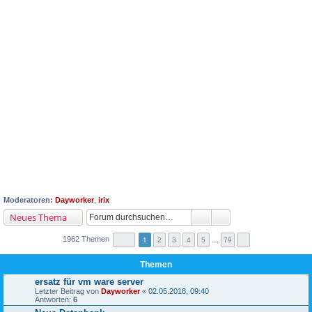
Moderatoren:
Dayworker
,
irix
Neues Thema
1962 Themen
1
2
3
4
5
…
79
Themen
ersatz für vm ware server
Letzter Beitrag von
Dayworker
«
02.05.2018, 09:40
Antworten:
6