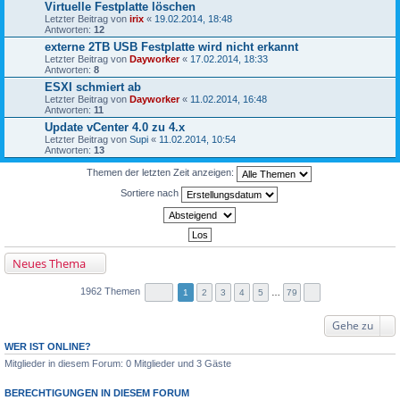
Virtuelle Festplatte löschen
Letzter Beitrag von
irix
«
19.02.2014, 18:48
Antworten:
12
externe 2TB USB Festplatte wird nicht erkannt
Letzter Beitrag von
Dayworker
«
17.02.2014, 18:33
Antworten:
8
ESXI schmiert ab
Letzter Beitrag von
Dayworker
«
11.02.2014, 16:48
Antworten:
11
Update vCenter 4.0 zu 4.x
Letzter Beitrag von
Supi
«
11.02.2014, 10:54
Antworten:
13
Themen der letzten Zeit anzeigen:
Sortiere nach
Neues Thema
1962 Themen
1
2
3
4
5
…
79
Gehe zu
WER IST ONLINE?
Mitglieder in diesem Forum: 0 Mitglieder und 3 Gäste
BERECHTIGUNGEN IN DIESEM FORUM