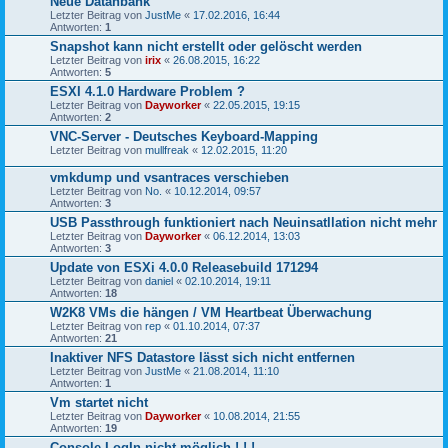
Neue Datanbank
Letzter Beitrag von
JustMe
«
17.02.2016, 16:44
Antworten:
1
Snapshot kann nicht erstellt oder gelöscht werden
Letzter Beitrag von
irix
«
26.08.2015, 16:22
Antworten:
5
ESXI 4.1.0 Hardware Problem ?
Letzter Beitrag von
Dayworker
«
22.05.2015, 19:15
Antworten:
2
VNC-Server - Deutsches Keyboard-Mapping
Letzter Beitrag von
mullfreak
«
12.02.2015, 11:20
vmkdump und vsantraces verschieben
Letzter Beitrag von
No.
«
10.12.2014, 09:57
Antworten:
3
USB Passthrough funktioniert nach Neuinsatllation nicht mehr
Letzter Beitrag von
Dayworker
«
06.12.2014, 13:03
Antworten:
3
Update von ESXi 4.0.0 Releasebuild 171294
Letzter Beitrag von
daniel
«
02.10.2014, 19:11
Antworten:
18
W2K8 VMs die hängen / VM Heartbeat Überwachung
Letzter Beitrag von
rep
«
01.10.2014, 07:37
Antworten:
21
Inaktiver NFS Datastore lässt sich nicht entfernen
Letzter Beitrag von
JustMe
«
21.08.2014, 11:10
Antworten:
1
Vm startet nicht
Letzter Beitrag von
Dayworker
«
10.08.2014, 21:55
Antworten:
19
Console LogIn nicht möglich ! ! !