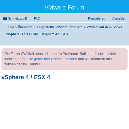
VMware-Forum
Schnellzugriff
FAQ
Registrieren
Anmelden
Foren-Übersicht
Eingestellte VMware-Produkte
VMware auf dem Server
vSphere / ESX / ESXi
vSphere 4 / ESX 4
uc
Die Foren-SW läuft ohne erkennbare Probleme. Sollte doch etwas nicht
he
funktionieren,
bitte gerne hier jederzeit melden
und wir kümmern uns
zeitnah darum. Danke!
vSphere 4 / ESX 4