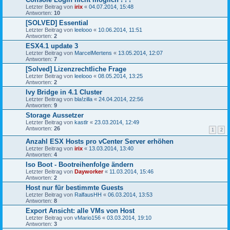
Letzter Beitrag von
irix
«
04.07.2014, 15:48
Antworten:
10
[SOLVED] Essential
Letzter Beitrag von
leelooo
«
10.06.2014, 11:51
Antworten:
2
ESX4.1 update 3
Letzter Beitrag von
MarcelMertens
«
13.05.2014, 12:07
Antworten:
7
[Solved] Lizenzrechtliche Frage
Letzter Beitrag von
leelooo
«
08.05.2014, 13:25
Antworten:
2
Ivy Bridge in 4.1 Cluster
Letzter Beitrag von
bla!zilla
«
24.04.2014, 22:56
Antworten:
9
Storage Aussetzer
Letzter Beitrag von
kastlr
«
23.03.2014, 12:49
Antworten:
26
1
2
Anzahl ESX Hosts pro vCenter Server erhöhen
Letzter Beitrag von
irix
«
13.03.2014, 13:40
Antworten:
4
Iso Boot - Bootreihenfolge ändern
Letzter Beitrag von
Dayworker
«
11.03.2014, 15:46
Antworten:
2
Host nur für bestimmte Guests
Letzter Beitrag von
RalfausHH
«
06.03.2014, 13:53
Antworten:
8
Export Ansicht: alle VMs von Host
Letzter Beitrag von
vMario156
«
03.03.2014, 19:10
Antworten:
3