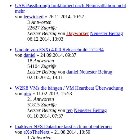
USB Passthrough funktioniert nach Neuinsatllation nicht
mehr
von
leewicked
» 26.11.2014, 10:57
3
Antworten
22627
Zugriffe
Letzter Beitrag
von
Dayworker
Neuester Beitrag
06.12.2014, 13:03
Update von ESXi 4.0.0 Releasebuild 171294
von
daniel
» 24.09.2014, 09:37
18
Antworten
54104
Zugriffe
Letzter Beitrag
von
daniel
Neuester Beitrag
02.10.2014, 19:11
W2K8 VMs die hängen / VM Heartbeat Überwachung
von
pirx
» 11.02.2013, 15:53
21
Antworten
51815
Zugriffe
Letzter Beitrag
von
rep
Neuester Beitrag
01.10.2014, 07:37
Inaktiver NFS Datastore lässt sich nicht entfernen
von
eXoTheNext
» 21.08.2014, 10:59
1
Antworten