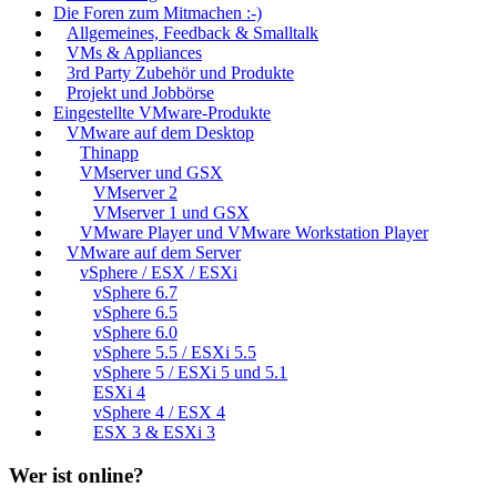
Die Foren zum Mitmachen :-)
Allgemeines, Feedback & Smalltalk
VMs & Appliances
3rd Party Zubehör und Produkte
Projekt und Jobbörse
Eingestellte VMware-Produkte
VMware auf dem Desktop
Thinapp
VMserver und GSX
VMserver 2
VMserver 1 und GSX
VMware Player und VMware Workstation Player
VMware auf dem Server
vSphere / ESX / ESXi
vSphere 6.7
vSphere 6.5
vSphere 6.0
vSphere 5.5 / ESXi 5.5
vSphere 5 / ESXi 5 und 5.1
ESXi 4
vSphere 4 / ESX 4
ESX 3 & ESXi 3
Wer ist online?