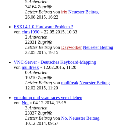
5
Antworten
34164
Zugriffe
Letzter Beitrag
von
irix
Neuester Beitrag
26.08.2015, 16:22
ESXI 4.1.0 Hardware Problem ?
von
chris1990
» 22.05.2015, 10:33
2
Antworten
22031
Zugriffe
Letzter Beitrag
von
Dayworker
Neuester Beitrag
22.05.2015, 19:15
VNC-Server - Deutsches Keyboard-Mapping
von
mullfreak
» 12.02.2015, 11:20
0
Antworten
19210
Zugriffe
Letzter Beitrag
von
mullfreak
Neuester Beitrag
12.02.2015, 11:20
vmkdump und vsantraces verschieben
von
No.
» 04.12.2014, 15:15
3
Antworten
23337
Zugriffe
Letzter Beitrag
von
No.
Neuester Beitrag
10.12.2014, 09:57