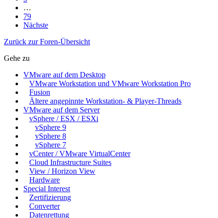
…
79
Nächste
Zurück zur Foren-Übersicht
Gehe zu
VMware auf dem Desktop
VMware Workstation und VMware Workstation Pro
Fusion
Ältere angepinnte Workstation- & Player-Threads
VMware auf dem Server
vSphere / ESX / ESXi
vSphere 9
vSphere 8
vSphere 7
vCenter / VMware VirtualCenter
Cloud Infrastructure Suites
View / Horizon View
Hardware
Special Interest
Zertifizierung
Converter
Datenrettung