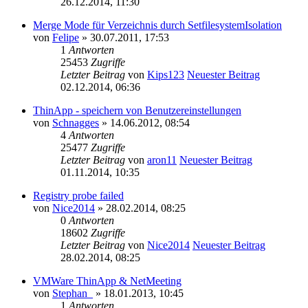
26.12.2014, 11:30
Merge Mode für Verzeichnis durch SetfilesystemIsolation
von
Felipe
» 30.07.2011, 17:53
1
Antworten
25453
Zugriffe
Letzter Beitrag
von
Kips123
Neuester Beitrag
02.12.2014, 06:36
ThinApp - speichern von Benutzereinstellungen
von
Schnagges
» 14.06.2012, 08:54
4
Antworten
25477
Zugriffe
Letzter Beitrag
von
aron11
Neuester Beitrag
01.11.2014, 10:35
Registry probe failed
von
Nice2014
» 28.02.2014, 08:25
0
Antworten
18602
Zugriffe
Letzter Beitrag
von
Nice2014
Neuester Beitrag
28.02.2014, 08:25
VMWare ThinApp & NetMeeting
von
Stephan_
» 18.01.2013, 10:45
1
Antworten