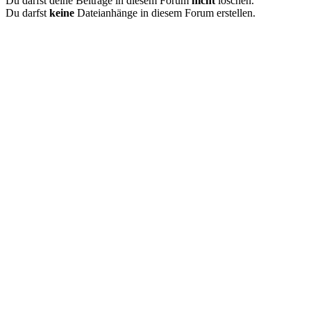
Du darfst deine Beiträge in diesem Forum
nicht
löschen.
Du darfst
keine
Dateianhänge in diesem Forum erstellen.