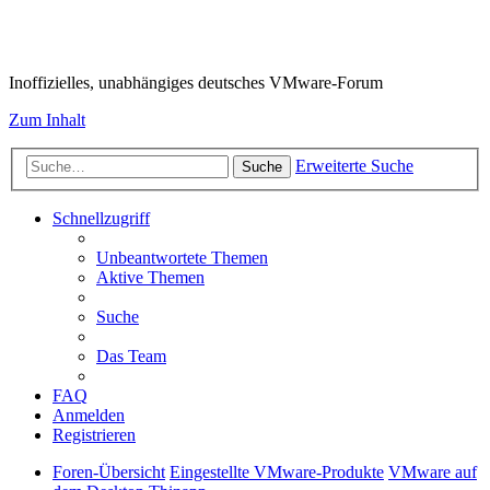
VMware-Forum
Inoffizielles, unabhängiges deutsches VMware-Forum
Zum Inhalt
Erweiterte Suche
Suche
Schnellzugriff
Unbeantwortete Themen
Aktive Themen
Suche
Das Team
FAQ
Anmelden
Registrieren
Foren-Übersicht
Eingestellte VMware-Produkte
VMware auf