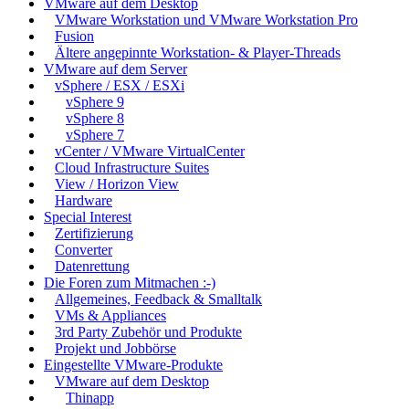
VMware auf dem Desktop
VMware Workstation und VMware Workstation Pro
Fusion
Ältere angepinnte Workstation- & Player-Threads
VMware auf dem Server
vSphere / ESX / ESXi
vSphere 9
vSphere 8
vSphere 7
vCenter / VMware VirtualCenter
Cloud Infrastructure Suites
View / Horizon View
Hardware
Special Interest
Zertifizierung
Converter
Datenrettung
Die Foren zum Mitmachen :-)
Allgemeines, Feedback & Smalltalk
VMs & Appliances
3rd Party Zubehör und Produkte
Projekt und Jobbörse
Eingestellte VMware-Produkte
VMware auf dem Desktop
Thinapp