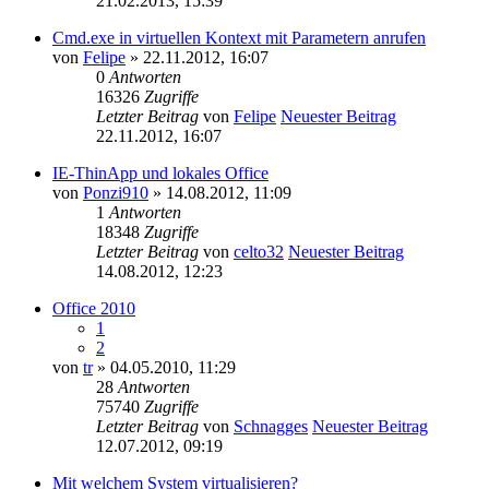
21.02.2013, 15:39
Cmd.exe in virtuellen Kontext mit Parametern anrufen
von
Felipe
» 22.11.2012, 16:07
0
Antworten
16326
Zugriffe
Letzter Beitrag
von
Felipe
Neuester Beitrag
22.11.2012, 16:07
IE-ThinApp und lokales Office
von
Ponzi910
» 14.08.2012, 11:09
1
Antworten
18348
Zugriffe
Letzter Beitrag
von
celto32
Neuester Beitrag
14.08.2012, 12:23
Office 2010
1
2
von
tr
» 04.05.2010, 11:29
28
Antworten
75740
Zugriffe
Letzter Beitrag
von
Schnagges
Neuester Beitrag
12.07.2012, 09:19
Mit welchem System virtualisieren?