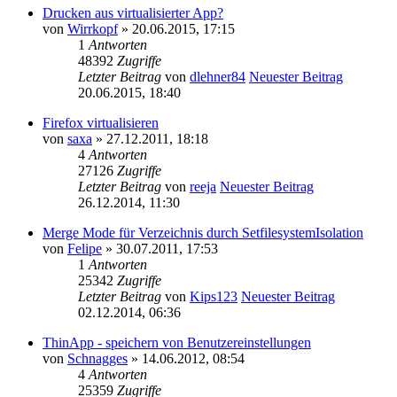
Drucken aus virtualisierter App?
von
Wirrkopf
» 20.06.2015, 17:15
1
Antworten
48392
Zugriffe
Letzter Beitrag
von
dlehner84
Neuester Beitrag
20.06.2015, 18:40
Firefox virtualisieren
von
saxa
» 27.12.2011, 18:18
4
Antworten
27126
Zugriffe
Letzter Beitrag
von
reeja
Neuester Beitrag
26.12.2014, 11:30
Merge Mode für Verzeichnis durch SetfilesystemIsolation
von
Felipe
» 30.07.2011, 17:53
1
Antworten
25342
Zugriffe
Letzter Beitrag
von
Kips123
Neuester Beitrag
02.12.2014, 06:36
ThinApp - speichern von Benutzereinstellungen
von
Schnagges
» 14.06.2012, 08:54
4
Antworten
25359
Zugriffe