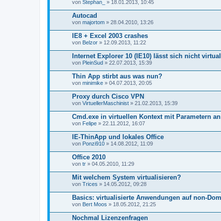
von
Stephan_
» 18.01.2013, 10:45
Autocad
von
majortom
» 28.04.2010, 13:26
IE8 + Excel 2003 crashes
von
Belzor
» 12.09.2013, 11:22
Internet Explorer 10 (IE10) lässt sich nicht virtua
von
PleinSud
» 22.07.2013, 15:39
Thin App stirbt aus was nun?
von
minimike
» 04.07.2013, 20:05
Proxy durch Cisco VPN
von
VirtuellerMaschinist
» 21.02.2013, 15:39
Cmd.exe in virtuellen Kontext mit Parametern an
von
Felipe
» 22.11.2012, 16:07
IE-ThinApp und lokales Office
von
Ponzi910
» 14.08.2012, 11:09
Office 2010
von
tr
» 04.05.2010, 11:29
Mit welchem System virtualisieren?
von
Trices
» 14.05.2012, 09:28
Basics: virtualisierte Anwendungen auf non-Dom
von
Bert Moos
» 18.05.2012, 21:25
Nochmal Lizenzenfragen