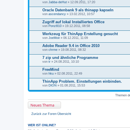
von
Jabba-deHut
» 12.09.2011, 17:20
Oracle Datenbank 9 als thinapp kapseln
von
ascendancy
» 13.02.2012, 10:57
Zugriff auf lokal Installiertes Office
von
Ponzi910
» 19.12.2011, 08:58
Werkzeug für ThinApp Erstellung gesucht
von
JoeMoe
» 06.12.2011, 11:09
Adobe Reader 9.4 in Office 2010
von
chrme
» 19.08.2011, 08:32
7 zip und ähnliche Programme
von
tr
» 24.08.2011, 10:10
FreeMind
von
hku
» 02.08.2011, 22:49
ThinApp Problem. Einstellungen einbinden.
von
DION
» 01.08.2011, 15:53
Themen der
Neues Thema
Zurück zur Foren-Übersicht
WER IST ONLINE?