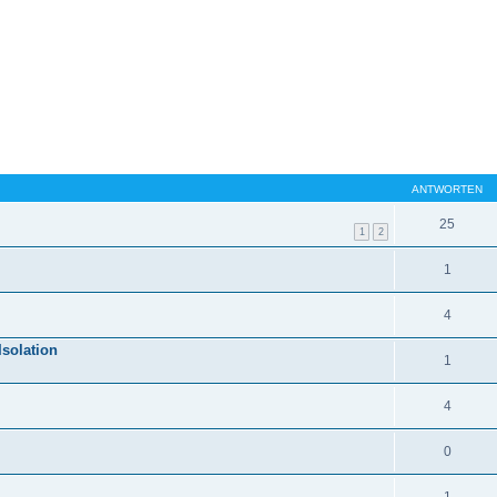
ANTWORTEN
25
1
2
1
4
Isolation
1
4
0