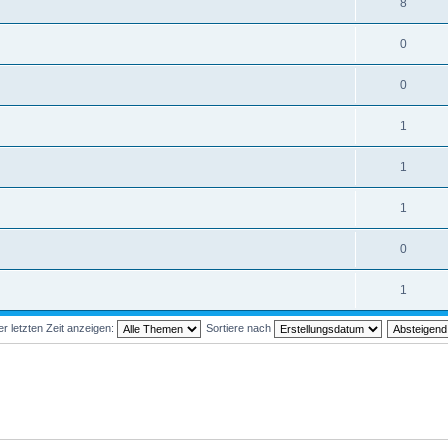
8
0
0
1
1
1
0
1
 letzten Zeit anzeigen:
Sortiere nach