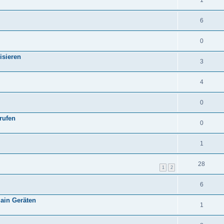
1
6
0
lisieren
3
4
0
rufen
0
1
28
1
2
6
ain Geräten
1