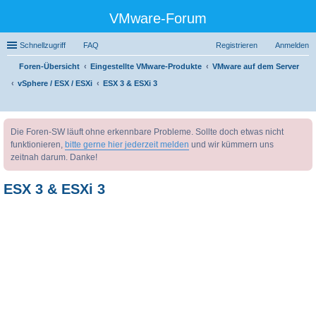
VMware-Forum
Schnellzugriff
FAQ
Registrieren
Anmelden
Foren-Übersicht
Eingestellte VMware-Produkte
VMware auf dem Server
vSphere / ESX / ESXi
ESX 3 & ESXi 3
uc
Die Foren-SW läuft ohne erkennbare Probleme. Sollte doch etwas nicht
he
funktionieren,
bitte gerne hier jederzeit melden
und wir kümmern uns
zeitnah darum. Danke!
ESX 3 & ESXi 3