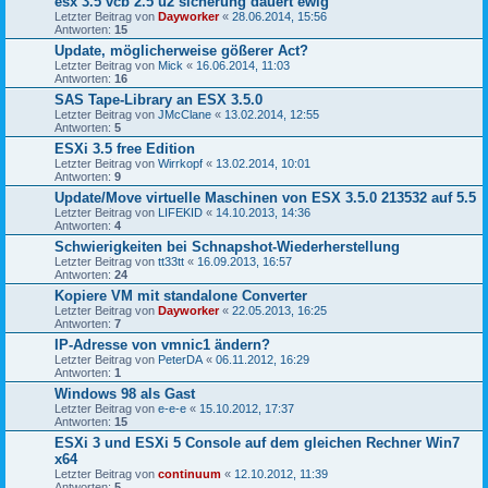
esx 3.5 vcb 2.5 u2 sicherung dauert ewig
Letzter Beitrag von
Dayworker
«
28.06.2014, 15:56
Antworten:
15
Update, möglicherweise gößerer Act?
Letzter Beitrag von
Mick
«
16.06.2014, 11:03
Antworten:
16
SAS Tape-Library an ESX 3.5.0
Letzter Beitrag von
JMcClane
«
13.02.2014, 12:55
Antworten:
5
ESXi 3.5 free Edition
Letzter Beitrag von
Wirrkopf
«
13.02.2014, 10:01
Antworten:
9
Update/Move virtuelle Maschinen von ESX 3.5.0 213532 auf 5.5
Letzter Beitrag von
LIFEKID
«
14.10.2013, 14:36
Antworten:
4
Schwierigkeiten bei Schnapshot-Wiederherstellung
Letzter Beitrag von
tt33tt
«
16.09.2013, 16:57
Antworten:
24
Kopiere VM mit standalone Converter
Letzter Beitrag von
Dayworker
«
22.05.2013, 16:25
Antworten:
7
IP-Adresse von vmnic1 ändern?
Letzter Beitrag von
PeterDA
«
06.11.2012, 16:29
Antworten:
1
Windows 98 als Gast
Letzter Beitrag von
e-e-e
«
15.10.2012, 17:37
Antworten:
15
ESXi 3 und ESXi 5 Console auf dem gleichen Rechner Win7
x64
Letzter Beitrag von
continuum
«
12.10.2012, 11:39
Antworten:
5