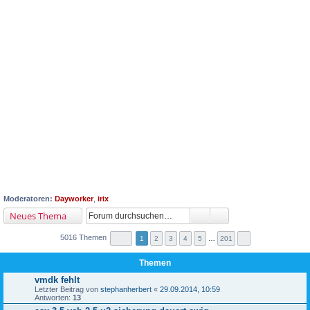
Moderatoren:
Dayworker
,
irix
Neues Thema
5016 Themen
1
2
3
4
5
…
201
Themen
vmdk fehlt
Letzter Beitrag von
stephanherbert
«
29.09.2014, 10:59
Antworten:
13