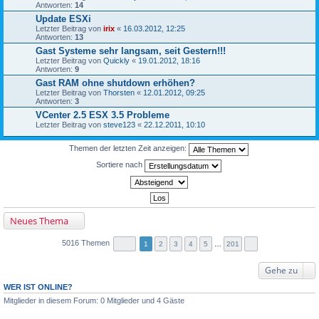
Antworten:
14
Update ESXi
Letzter Beitrag von
irix
«
16.03.2012, 12:25
Antworten:
13
Gast Systeme sehr langsam, seit Gestern!!!
Letzter Beitrag von
Quickly
«
19.01.2012, 18:16
Antworten:
9
Gast RAM ohne shutdown erhöhen?
Letzter Beitrag von
Thorsten
«
12.01.2012, 09:25
Antworten:
3
VCenter 2.5 ESX 3.5 Probleme
Letzter Beitrag von
steve123
«
22.12.2011, 10:10
Themen der letzten Zeit anzeigen:
Sortiere nach
Neues Thema
5016 Themen
1
2
3
4
5
…
201
Gehe zu
WER IST ONLINE?
Mitglieder in diesem Forum: 0 Mitglieder und 4 Gäste