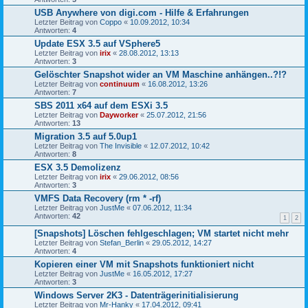
USB Anywhere von digi.com - Hilfe & Erfahrungen
Letzter Beitrag von
Coppo
«
10.09.2012, 10:34
Antworten:
4
Update ESX 3.5 auf VSphere5
Letzter Beitrag von
irix
«
28.08.2012, 13:13
Antworten:
3
Gelöschter Snapshot wider an VM Maschine anhängen..?!?
Letzter Beitrag von
continuum
«
16.08.2012, 13:26
Antworten:
7
SBS 2011 x64 auf dem ESXi 3.5
Letzter Beitrag von
Dayworker
«
25.07.2012, 21:56
Antworten:
13
Migration 3.5 auf 5.0up1
Letzter Beitrag von
The Invisible
«
12.07.2012, 10:42
Antworten:
8
ESX 3.5 Demolizenz
Letzter Beitrag von
irix
«
29.06.2012, 08:56
Antworten:
3
VMFS Data Recovery (rm * -rf)
Letzter Beitrag von
JustMe
«
07.06.2012, 11:34
Antworten:
42
1
2
[Snapshots] Löschen fehlgeschlagen; VM startet nicht mehr
Letzter Beitrag von
Stefan_Berlin
«
29.05.2012, 14:27
Antworten:
4
Kopieren einer VM mit Snapshots funktioniert nicht
Letzter Beitrag von
JustMe
«
16.05.2012, 17:27
Antworten:
3
Windows Server 2K3 - Datenträgerinitialisierung
Letzter Beitrag von
Mr-Hanky
«
17.04.2012, 09:41