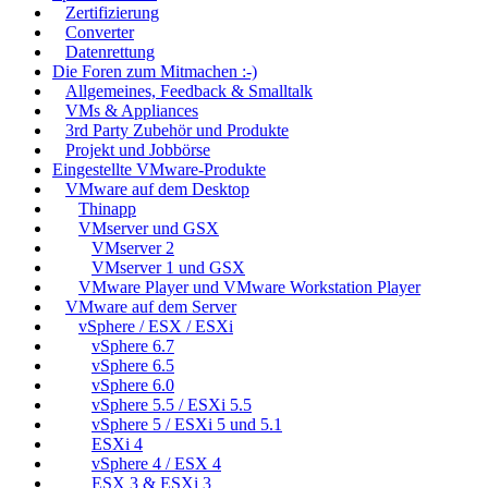
Zertifizierung
Converter
Datenrettung
Die Foren zum Mitmachen :-)
Allgemeines, Feedback & Smalltalk
VMs & Appliances
3rd Party Zubehör und Produkte
Projekt und Jobbörse
Eingestellte VMware-Produkte
VMware auf dem Desktop
Thinapp
VMserver und GSX
VMserver 2
VMserver 1 und GSX
VMware Player und VMware Workstation Player
VMware auf dem Server
vSphere / ESX / ESXi
vSphere 6.7
vSphere 6.5
vSphere 6.0
vSphere 5.5 / ESXi 5.5
vSphere 5 / ESXi 5 und 5.1
ESXi 4
vSphere 4 / ESX 4
ESX 3 & ESXi 3