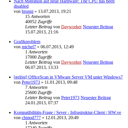
Nach Migration auf neue Hardware: The CPU has been
disabled
von
brunni
» 13.07.2013, 19:21
15
Antworten
40052
Zugriffe
Letzter Beitrag
von
Dayworker
Neuester Beitrag
15.07.2013, 21:16
Grafikproblem
von
michel7
» 06.07.2013, 12:49
1
Antworten
17000
Zugriffe
Letzter Beitrag
von
Dayworker
Neuester Beitrag
06.07.2013, 13:33
[gelöst] OfficeScan in VMware Server VM unter Windows7
von
Peter1973
» 11.01.2013, 09:48
7
Antworten
25600
Zugriffe
Letzter Beitrag
von
Peter1973
Neuester Beitrag
24.01.2013, 07:37
Kompatibilitäts-Frage / Sever - Infrastruktur-Client / HW.ve
von
chmod777
» 12.01.2013, 20:49
1
Antworten
17249
Zugriffe