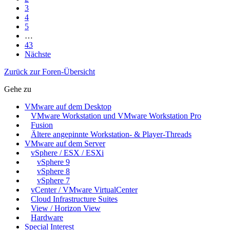
3
4
5
…
43
Nächste
Zurück zur Foren-Übersicht
Gehe zu
VMware auf dem Desktop
VMware Workstation und VMware Workstation Pro
Fusion
Ältere angepinnte Workstation- & Player-Threads
VMware auf dem Server
vSphere / ESX / ESXi
vSphere 9
vSphere 8
vSphere 7
vCenter / VMware VirtualCenter
Cloud Infrastructure Suites
View / Horizon View
Hardware
Special Interest