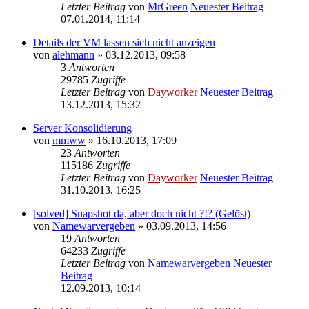
Letzter Beitrag
von
MrGreen
Neuester Beitrag
07.01.2014, 11:14
Details der VM lassen sich nicht anzeigen
von
alehmann
» 03.12.2013, 09:58
3
Antworten
29785
Zugriffe
Letzter Beitrag
von
Dayworker
Neuester Beitrag
13.12.2013, 15:32
Server Konsolidierung
von
mmww
» 16.10.2013, 17:09
23
Antworten
115186
Zugriffe
Letzter Beitrag
von
Dayworker
Neuester Beitrag
31.10.2013, 16:25
[solved] Snapshot da, aber doch nicht ?!? (Gelöst)
von
Namewarvergeben
» 03.09.2013, 14:56
19
Antworten
64233
Zugriffe
Letzter Beitrag
von
Namewarvergeben
Neuester
Beitrag
12.09.2013, 10:14