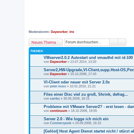
Moderatoren:
Dayworker
,
irix
Neues Thema
THEMEN
VMserver2.0.2 Autostart und vmauthd mit id-100
von
Dayworker
» 13.07.2014, 13:20
Server2,HW-Upgrade,VI-Client,supp.Host-OS,P
von
Dayworker
» 19.10.2008, 17:43
VI-Client oder neuer mit Server 2.0x
von
peter.muss
» 10.01.2010, 21:21
Files einer Disc viel zu groß, Shrink, defrag...
von
sambu
» 30.06.2009, 18:15
Probleme mit VMware Server2? - erst lesen - da
von
continuum
» 18.10.2008, 19:55
Server 2.0 - Wie logge ich mich ein
von
Commerzpunk
» 24.09.2008, 16:10
[Gelöst] Host Agent Dienst startet nicht / stürzt a