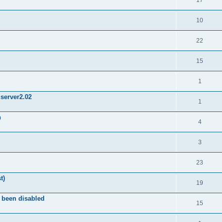
17
10
22
15
1
Mserver2.02
1
n
4
3
23
t)
19
 been disabled
15