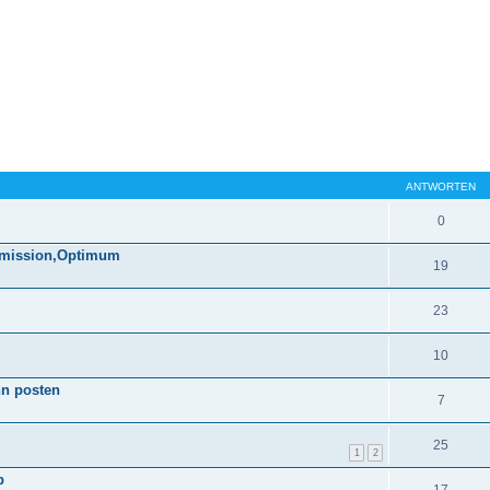
ANTWORTEN
0
ermission,Optimum
19
23
10
nn posten
7
25
1
2
b