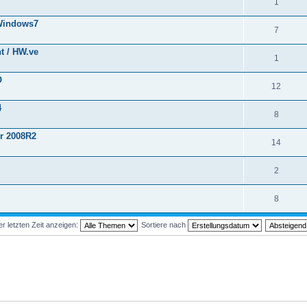
1
 Windows7
7
nt / HW.ve
1
O
12
4
8
er 2008R2
14
2
8
 letzten Zeit anzeigen:
Sortiere nach