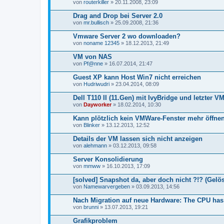
von
routerkiller
» 20.11.2008, 23:09
Drag and Drop bei Server 2.0
von
mr.bullisch
» 25.09.2008, 21:36
Vmware Server 2 wo downloaden?
von
noname 12345
» 18.12.2013, 21:49
VM von NAS
von
Pf@nne
» 16.07.2014, 21:47
Guest XP kann Host Win7 nicht erreichen
von
Hudriwudri
» 23.04.2014, 08:09
Dell T110 II (11.Gen) mit IvyBridge und letzter V
von
Dayworker
» 18.02.2014, 10:30
Kann plötzlich kein VMWare-Fenster mehr öffne
von
Blinker
» 13.12.2013, 12:52
Details der VM lassen sich nicht anzeigen
von
alehmann
» 03.12.2013, 09:58
Server Konsolidierung
von
mmww
» 16.10.2013, 17:09
[solved] Snapshot da, aber doch nicht ?!? (Gelös
von
Namewarvergeben
» 03.09.2013, 14:56
Nach Migration auf neue Hardware: The CPU has
von
brunni
» 13.07.2013, 19:21
Grafikproblem