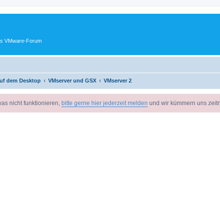
ches VMware-Forum
uf dem Desktop
VMserver und GSX
VMserver 2
as nicht funktionieren,
bitte gerne hier jederzeit melden
und wir kümmern uns zeit