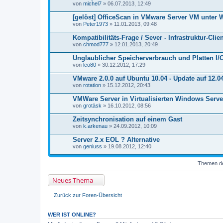
von
michel7
» 06.07.2013, 12:49
[gelöst] OfficeScan in VMware Server VM unter
von
Peter1973
» 11.01.2013, 09:48
Kompatibilitäts-Frage / Sever - Infrastruktur-Clie
von
chmod777
» 12.01.2013, 20:49
Unglaublicher Speicherverbrauch und Platten I/
von
leo80
» 30.12.2012, 17:29
VMware 2.0.0 auf Ubuntu 10.04 - Update auf 12.0
von
rotation
» 15.12.2012, 20:43
VMWare Server in Virtualisierten Windows Serv
von
grotäsk
» 16.10.2012, 08:56
Zeitsynchronisation auf einem Gast
von
k.arkenau
» 24.09.2012, 10:09
Server 2.x EOL ? Alternative
von
geniuss
» 19.08.2012, 12:40
Themen der
Neues Thema
Zurück zur Foren-Übersicht
WER IST ONLINE?