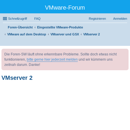
VMware-Forum
Schnellzugriff
FAQ
Registrieren
Anmelden
Foren-Übersicht
Eingestellte VMware-Produkte
VMware auf dem Desktop
VMserver und GSX
VMserver 2
uc
Die Foren-SW läuft ohne erkennbare Probleme. Sollte doch etwas nicht
he
funktionieren,
bitte gerne hier jederzeit melden
und wir kümmern uns
zeitnah darum. Danke!
VMserver 2