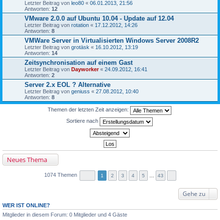
Letzter Beitrag von
leo80
«
06.01.2013, 21:56
Antworten:
12
VMware 2.0.0 auf Ubuntu 10.04 - Update auf 12.04
Letzter Beitrag von
rotation
«
17.12.2012, 14:26
Antworten:
8
VMWare Server in Virtualisierten Windows Server 2008R2
Letzter Beitrag von
grotäsk
«
16.10.2012, 13:19
Antworten:
14
Zeitsynchronisation auf einem Gast
Letzter Beitrag von
Dayworker
«
24.09.2012, 16:41
Antworten:
2
Server 2.x EOL ? Alternative
Letzter Beitrag von
geniuss
«
27.08.2012, 10:40
Antworten:
8
Themen der letzten Zeit anzeigen:
Sortiere nach
Neues Thema
1074 Themen
1
2
3
4
5
…
43
Gehe zu
WER IST ONLINE?
Mitglieder in diesem Forum: 0 Mitglieder und 4 Gäste