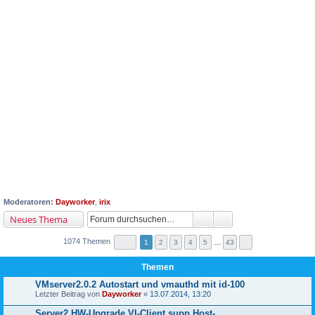
Moderatoren:
Dayworker
,
irix
Neues Thema
1074 Themen
1
2
3
4
5
…
43
Themen
VMserver2.0.2 Autostart und vmauthd mit id-100
Letzter Beitrag von
Dayworker
«
13.07.2014, 13:20
Server2,HW-Upgrade,VI-Client,supp.Host-