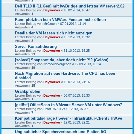
Antworten:
1
Dell T110 II (11.Gen) mit IvyBridge und letzter VMserver2.02
Letzter Beitrag von
Dayworker
«
18.02.2014, 10:47
Antworten:
1
Kann plötzlich kein VMWare-Fenster mehr öffnen
Letzter Beitrag von
MrGreen
«
07.01.2014, 11:14
Antworten:
4
Details der VM lassen sich nicht anzeigen
Letzter Beitrag von
Dayworker
«
13.12.2013, 15:32
Antworten:
3
Server Konsolidierung
Letzter Beitrag von
Dayworker
«
31.10.2013, 16:25
Antworten:
23
[solved] Snapshot da, aber doch nicht ?!? (Gelöst)
Letzter Beitrag von
Namewarvergeben
«
12.09.2013, 10:14
Antworten:
19
Nach Migration auf neue Hardware: The CPU has been
disabled
Letzter Beitrag von
Dayworker
«
15.07.2013, 21:16
Antworten:
15
Grafikproblem
Letzter Beitrag von
Dayworker
«
06.07.2013, 13:33
Antworten:
1
[gelöst] OfficeScan in VMware Server VM unter Windows7
Letzter Beitrag von
Peter1973
«
24.01.2013, 07:37
Antworten:
7
Kompatibilitäts-Frage / Sever - Infrastruktur-Client / HW.ve
Letzter Beitrag von
Dayworker
«
12.01.2013, 22:21
Antworten:
1
Unglaublicher Speicherverbrauch und Platten I/O