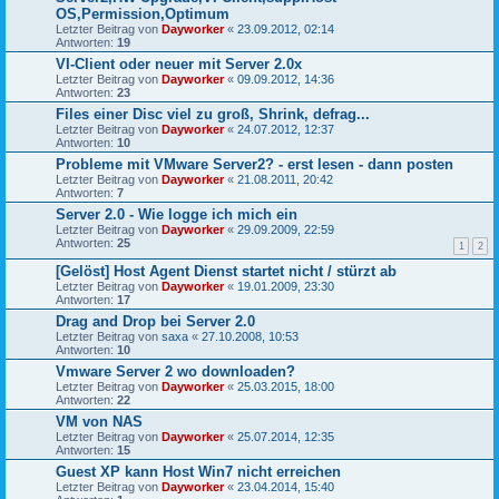
OS,Permission,Optimum
Letzter Beitrag von
Dayworker
«
23.09.2012, 02:14
Antworten:
19
VI-Client oder neuer mit Server 2.0x
Letzter Beitrag von
Dayworker
«
09.09.2012, 14:36
Antworten:
23
Files einer Disc viel zu groß, Shrink, defrag...
Letzter Beitrag von
Dayworker
«
24.07.2012, 12:37
Antworten:
10
Probleme mit VMware Server2? - erst lesen - dann posten
Letzter Beitrag von
Dayworker
«
21.08.2011, 20:42
Antworten:
7
Server 2.0 - Wie logge ich mich ein
Letzter Beitrag von
Dayworker
«
29.09.2009, 22:59
Antworten:
25
1
2
[Gelöst] Host Agent Dienst startet nicht / stürzt ab
Letzter Beitrag von
Dayworker
«
19.01.2009, 23:30
Antworten:
17
Drag and Drop bei Server 2.0
Letzter Beitrag von
saxa
«
27.10.2008, 10:53
Antworten:
10
Vmware Server 2 wo downloaden?
Letzter Beitrag von
Dayworker
«
25.03.2015, 18:00
Antworten:
22
VM von NAS
Letzter Beitrag von
Dayworker
«
25.07.2014, 12:35
Antworten:
15
Guest XP kann Host Win7 nicht erreichen
Letzter Beitrag von
Dayworker
«
23.04.2014, 15:40