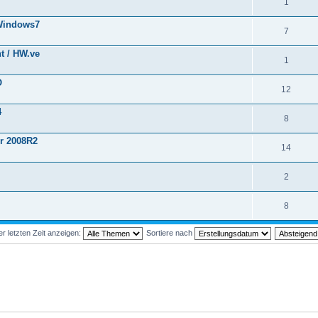
1
 Windows7
7
nt / HW.ve
1
O
12
4
8
er 2008R2
14
2
8
 letzten Zeit anzeigen:
Sortiere nach