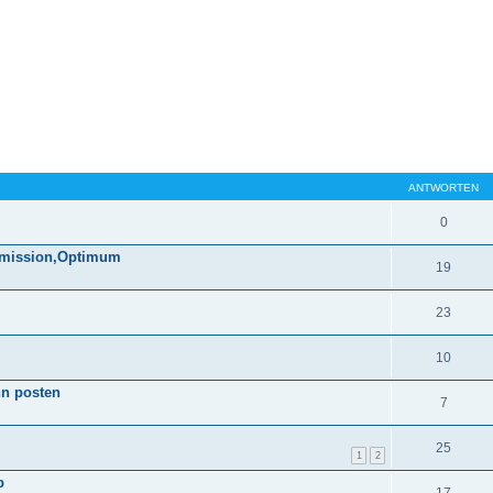
ANTWORTEN
0
ermission,Optimum
19
23
10
nn posten
7
25
1
2
b