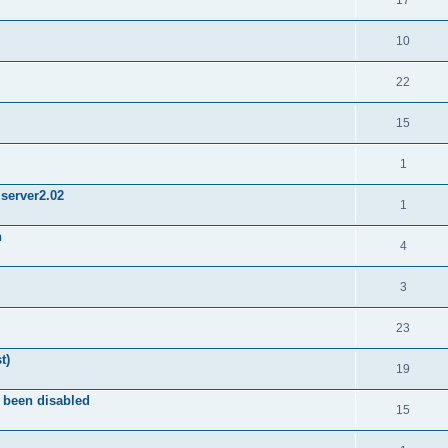
17
10
22
15
1
Mserver2.02
1
n
4
3
23
t)
19
 been disabled
15