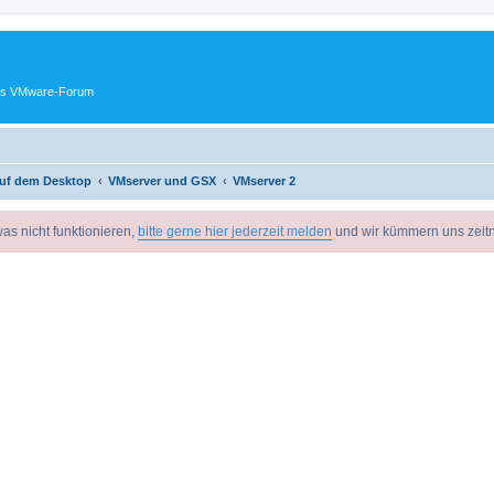
ches VMware-Forum
uf dem Desktop
VMserver und GSX
VMserver 2
as nicht funktionieren,
bitte gerne hier jederzeit melden
und wir kümmern uns zeit