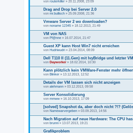
von
routerkiller
» 20.11.2008, 23:09
Drag and Drop bei Server 2.0
von
mr.bullisch
» 25.09.2008, 21:36
Vmware Server 2 wo downloaden?
von
noname 12345
» 18.12.2013, 21:49
VM von NAS
von
Pf@nne
» 16.07.2014, 21:47
Guest XP kann Host Win7 nicht erreichen
von
Hudriwudri
» 23.04.2014, 08:09
Dell T110 II (11.Gen) mit IvyBridge und letzter V
von
Dayworker
» 18.02.2014, 10:30
Kann plötzlich kein VMWare-Fenster mehr öffne
von
Blinker
» 13.12.2013, 12:52
Details der VM lassen sich nicht anzeigen
von
alehmann
» 03.12.2013, 09:58
Server Konsolidierung
von
mmww
» 16.10.2013, 17:09
[solved] Snapshot da, aber doch nicht ?!? (Gelös
von
Namewarvergeben
» 03.09.2013, 14:56
Nach Migration auf neue Hardware: The CPU has
von
brunni
» 13.07.2013, 19:21
Grafikproblem