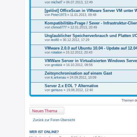
von
michel7
» 06.07.2013, 12:49
[gelöst] OfficeScan in VMware Server VM unter
von
Peter1973
» 11.01.2013, 09:48
Kompatibilitäts-Frage / Sever - Infrastruktur-Clie
von
chmod777
» 12.01.2013, 20:49
Unglaublicher Speicherverbrauch und Platten I/
von
leo80
» 30.12.2012, 17:29
VMware 2.0.0 auf Ubuntu 10.04 - Update auf 12.0
von
rotation
» 15.12.2012, 20:43
VMWare Server in Virtualisierten Windows Serv
von
grotäsk
» 16.10.2012, 08:56
Zeitsynchronisation auf einem Gast
von
k.arkenau
» 24.09.2012, 10:09
Server 2.x EOL ? Alternative
von
geniuss
» 19.08.2012, 12:40
Themen der
Neues Thema
Zurück zur Foren-Übersicht
WER IST ONLINE?