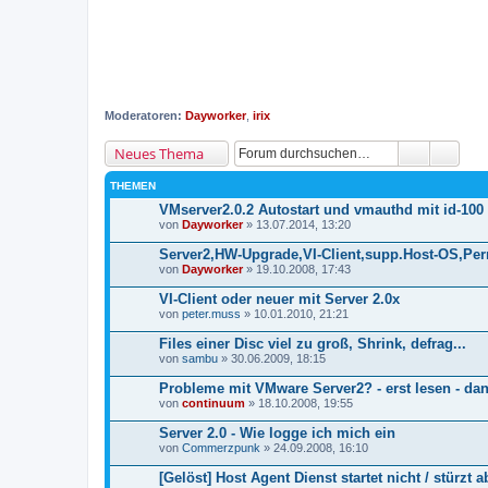
Moderatoren:
Dayworker
,
irix
Neues Thema
THEMEN
VMserver2.0.2 Autostart und vmauthd mit id-100
von
Dayworker
» 13.07.2014, 13:20
Server2,HW-Upgrade,VI-Client,supp.Host-OS,P
von
Dayworker
» 19.10.2008, 17:43
VI-Client oder neuer mit Server 2.0x
von
peter.muss
» 10.01.2010, 21:21
Files einer Disc viel zu groß, Shrink, defrag...
von
sambu
» 30.06.2009, 18:15
Probleme mit VMware Server2? - erst lesen - da
von
continuum
» 18.10.2008, 19:55
Server 2.0 - Wie logge ich mich ein
von
Commerzpunk
» 24.09.2008, 16:10
[Gelöst] Host Agent Dienst startet nicht / stürzt a