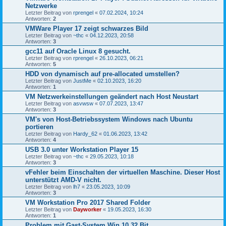
Netzwerke
Letzter Beitrag von
rprengel
«
07.02.2024, 10:24
Antworten:
2
VMWare Player 17 zeigt schwarzes Bild
Letzter Beitrag von
~thc
«
04.12.2023, 20:58
Antworten:
3
gcc11 auf Oracle Linux 8 gesucht.
Letzter Beitrag von
rprengel
«
26.10.2023, 06:21
Antworten:
5
HDD von dynamisch auf pre-allocated umstellen?
Letzter Beitrag von
JustMe
«
02.10.2023, 16:20
Antworten:
1
VM Netzwerkeinstellungen geändert nach Host Neustart
Letzter Beitrag von
asvwsw
«
07.07.2023, 13:47
Antworten:
3
VM's von Host-Betriebssystem Windows nach Ubuntu
portieren
Letzter Beitrag von
Hardy_62
«
01.06.2023, 13:42
Antworten:
4
USB 3.0 unter Workstation Player 15
Letzter Beitrag von
~thc
«
29.05.2023, 10:18
Antworten:
3
vFehler beim Einschalten der virtuellen Maschine. Dieser Host
unterstützt AMD-V nicht.
Letzter Beitrag von
lh7
«
23.05.2023, 10:09
Antworten:
3
VM Workstation Pro 2017 Shared Folder
Letzter Beitrag von
Dayworker
«
19.05.2023, 16:30
Antworten:
1
Problem mit Gast-System Win 10 32 Bit