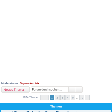
Moderatoren:
Dayworker
,
irix
Neues Thema
1974 Themen
1
2
3
4
5
…
79
Themen