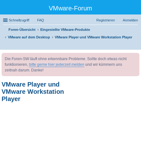
VMware-Forum
Schnellzugriff
FAQ
Registrieren
Anmelden
Foren-Übersicht
Eingestellte VMware-Produkte
VMware auf dem Desktop
VMware Player und VMware Workstation Player
uc
Die Foren-SW läuft ohne erkennbare Probleme. Sollte doch etwas nicht
he
funktionieren,
bitte gerne hier jederzeit melden
und wir kümmern uns
zeitnah darum. Danke!
VMware Player und
VMware Workstation
Player