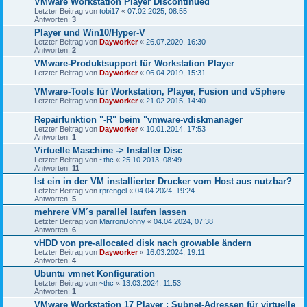
VMware Workstation Player Discontinued
Letzter Beitrag von
tobi17
«
07.02.2025, 08:55
Antworten:
3
Player und Win10/Hyper-V
Letzter Beitrag von
Dayworker
«
26.07.2020, 16:30
Antworten:
2
VMware-Produktsupport für Workstation Player
Letzter Beitrag von
Dayworker
«
06.04.2019, 15:31
VMware-Tools für Workstation, Player, Fusion und vSphere
Letzter Beitrag von
Dayworker
«
21.02.2015, 14:40
Repairfunktion "-R" beim "vmware-vdiskmanager
Letzter Beitrag von
Dayworker
«
10.01.2014, 17:53
Antworten:
1
Virtuelle Maschine -> Installer Disc
Letzter Beitrag von
~thc
«
25.10.2013, 08:49
Antworten:
11
Ist ein in der VM installierter Drucker vom Host aus nutzbar?
Letzter Beitrag von
rprengel
«
04.04.2024, 19:24
Antworten:
5
mehrere VM´s parallel laufen lassen
Letzter Beitrag von
MarroniJohny
«
04.04.2024, 07:38
Antworten:
6
vHDD von pre-allocated disk nach growable ändern
Letzter Beitrag von
Dayworker
«
16.03.2024, 19:11
Antworten:
4
Ubuntu vmnet Konfiguration
Letzter Beitrag von
~thc
«
13.03.2024, 11:53
Antworten:
1
VMware Workstation 17 Player : Subnet-Adressen für virtuelle