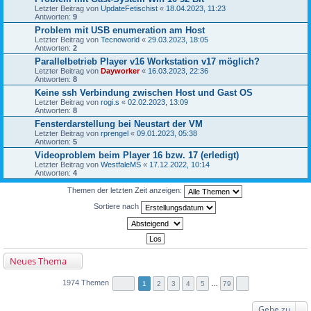
Letzter Beitrag von
UpdateFetischist
«
18.04.2023, 11:23
Antworten:
9
Problem mit USB enumeration am Host
Letzter Beitrag von
Tecnoworld
«
29.03.2023, 18:05
Antworten:
2
Parallelbetrieb Player v16 Workstation v17 möglich?
Letzter Beitrag von
Dayworker
«
16.03.2023, 22:36
Antworten:
8
Keine ssh Verbindung zwischen Host und Gast OS
Letzter Beitrag von
rogi.s
«
02.02.2023, 13:09
Antworten:
8
Fensterdarstellung bei Neustart der VM
Letzter Beitrag von
rprengel
«
09.01.2023, 05:38
Antworten:
5
Videoproblem beim Player 16 bzw. 17 (erledigt)
Letzter Beitrag von
WestfaleMS
«
17.12.2022, 10:14
Antworten:
4
Themen der letzten Zeit anzeigen:
Sortiere nach
Neues Thema
1974 Themen
1
2
3
4
5
…
79
Gehe zu