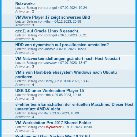
Netzwerke
Letzter Beitrag von
rprengel
«
07.02.2024, 10:24
Antworten:
2
VMWare Player 17 zeigt schwarzes Bild
Letzter Beitrag von
~thc
«
04.12.2023, 20:58
Antworten:
3
gcc11 auf Oracle Linux 8 gesucht.
Letzter Beitrag von
rprengel
«
26.10.2023, 06:21
Antworten:
5
HDD von dynamisch auf pre-allocated umstellen?
Letzter Beitrag von
JustMe
«
02.10.2023, 16:20
Antworten:
1
VM Netzwerkeinstellungen geändert nach Host Neustart
Letzter Beitrag von
asvwsw
«
07.07.2023, 13:47
Antworten:
3
VM's von Host-Betriebssystem Windows nach Ubuntu
portieren
Letzter Beitrag von
Hardy_62
«
01.06.2023, 13:42
Antworten:
4
USB 3.0 unter Workstation Player 15
Letzter Beitrag von
~thc
«
29.05.2023, 10:18
Antworten:
3
vFehler beim Einschalten der virtuellen Maschine. Dieser Host
unterstützt AMD-V nicht.
Letzter Beitrag von
lh7
«
23.05.2023, 10:09
Antworten:
3
VM Workstation Pro 2017 Shared Folder
Letzter Beitrag von
Dayworker
«
19.05.2023, 16:30
Antworten:
1
Problem mit Gast-System Win 10 32 Bit