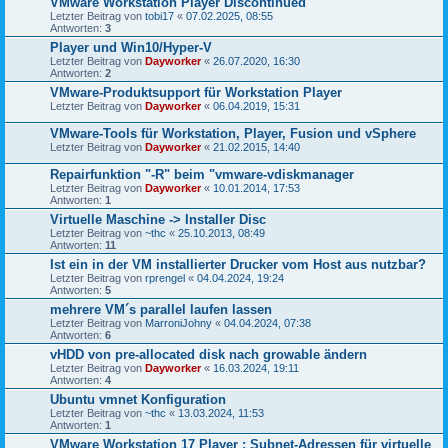
VMware Workstation Player Discontinued
Letzter Beitrag von
tobi17
«
07.02.2025, 08:55
Antworten:
3
Player und Win10/Hyper-V
Letzter Beitrag von
Dayworker
«
26.07.2020, 16:30
Antworten:
2
VMware-Produktsupport für Workstation Player
Letzter Beitrag von
Dayworker
«
06.04.2019, 15:31
VMware-Tools für Workstation, Player, Fusion und vSphere
Letzter Beitrag von
Dayworker
«
21.02.2015, 14:40
Repairfunktion "-R" beim "vmware-vdiskmanager
Letzter Beitrag von
Dayworker
«
10.01.2014, 17:53
Antworten:
1
Virtuelle Maschine -> Installer Disc
Letzter Beitrag von
~thc
«
25.10.2013, 08:49
Antworten:
11
Ist ein in der VM installierter Drucker vom Host aus nutzbar?
Letzter Beitrag von
rprengel
«
04.04.2024, 19:24
Antworten:
5
mehrere VM´s parallel laufen lassen
Letzter Beitrag von
MarroniJohny
«
04.04.2024, 07:38
Antworten:
6
vHDD von pre-allocated disk nach growable ändern
Letzter Beitrag von
Dayworker
«
16.03.2024, 19:11
Antworten:
4
Ubuntu vmnet Konfiguration
Letzter Beitrag von
~thc
«
13.03.2024, 11:53
Antworten:
1
VMware Workstation 17 Player : Subnet-Adressen für virtuelle