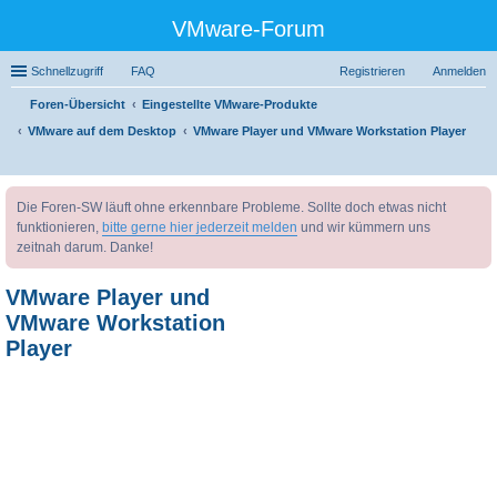
VMware-Forum
Schnellzugriff
FAQ
Registrieren
Anmelden
Foren-Übersicht
Eingestellte VMware-Produkte
VMware auf dem Desktop
VMware Player und VMware Workstation Player
uc
Die Foren-SW läuft ohne erkennbare Probleme. Sollte doch etwas nicht
he
funktionieren,
bitte gerne hier jederzeit melden
und wir kümmern uns
zeitnah darum. Danke!
VMware Player und
VMware Workstation
Player