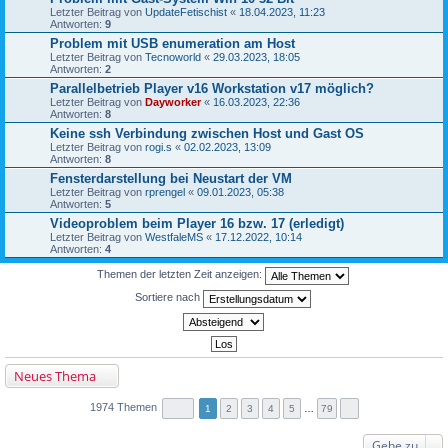
Letzter Beitrag von
UpdateFetischist
«
18.04.2023, 11:23
Antworten:
9
Problem mit USB enumeration am Host
Letzter Beitrag von
Tecnoworld
«
29.03.2023, 18:05
Antworten:
2
Parallelbetrieb Player v16 Workstation v17 möglich?
Letzter Beitrag von
Dayworker
«
16.03.2023, 22:36
Antworten:
8
Keine ssh Verbindung zwischen Host und Gast OS
Letzter Beitrag von
rogi.s
«
02.02.2023, 13:09
Antworten:
8
Fensterdarstellung bei Neustart der VM
Letzter Beitrag von
rprengel
«
09.01.2023, 05:38
Antworten:
5
Videoproblem beim Player 16 bzw. 17 (erledigt)
Letzter Beitrag von
WestfaleMS
«
17.12.2022, 10:14
Antworten:
4
Themen der letzten Zeit anzeigen:
Sortiere nach
Neues Thema
1974 Themen
1
2
3
4
5
…
79
Gehe zu