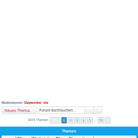
Moderatoren:
Dayworker
,
irix
Neues Thema
1974 Themen
1
2
3
4
5
…
79
Themen