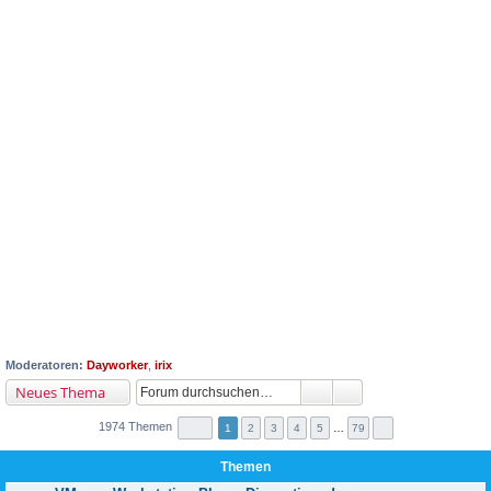
Moderatoren:
Dayworker
,
irix
Neues Thema
1974 Themen
1
2
3
4
5
…
79
Themen