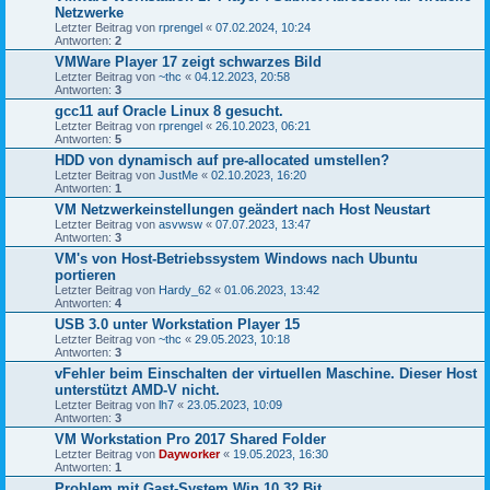
Netzwerke
Letzter Beitrag von
rprengel
«
07.02.2024, 10:24
Antworten:
2
VMWare Player 17 zeigt schwarzes Bild
Letzter Beitrag von
~thc
«
04.12.2023, 20:58
Antworten:
3
gcc11 auf Oracle Linux 8 gesucht.
Letzter Beitrag von
rprengel
«
26.10.2023, 06:21
Antworten:
5
HDD von dynamisch auf pre-allocated umstellen?
Letzter Beitrag von
JustMe
«
02.10.2023, 16:20
Antworten:
1
VM Netzwerkeinstellungen geändert nach Host Neustart
Letzter Beitrag von
asvwsw
«
07.07.2023, 13:47
Antworten:
3
VM's von Host-Betriebssystem Windows nach Ubuntu
portieren
Letzter Beitrag von
Hardy_62
«
01.06.2023, 13:42
Antworten:
4
USB 3.0 unter Workstation Player 15
Letzter Beitrag von
~thc
«
29.05.2023, 10:18
Antworten:
3
vFehler beim Einschalten der virtuellen Maschine. Dieser Host
unterstützt AMD-V nicht.
Letzter Beitrag von
lh7
«
23.05.2023, 10:09
Antworten:
3
VM Workstation Pro 2017 Shared Folder
Letzter Beitrag von
Dayworker
«
19.05.2023, 16:30
Antworten:
1
Problem mit Gast-System Win 10 32 Bit