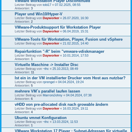
VMware Workstation Player Discontinued
Letzter Beitrag von
tobi17
«
07.02.2025, 08:55
Antworten:
3
Player und Win10/Hyper-V
Letzter Beitrag von
Dayworker
«
26.07.2020, 16:30
Antworten:
2
VMware-Produktsupport für Workstation Player
Letzter Beitrag von
Dayworker
«
06.04.2019, 15:31
VMware-Tools für Workstation, Player, Fusion und vSphere
Letzter Beitrag von
Dayworker
«
21.02.2015, 14:40
Repairfunktion "-R" beim "vmware-vdiskmanager
Letzter Beitrag von
Dayworker
«
10.01.2014, 17:53
Antworten:
1
Virtuelle Maschine -> Installer Disc
Letzter Beitrag von
~thc
«
25.10.2013, 08:49
Antworten:
11
Ist ein in der VM installierter Drucker vom Host aus nutzbar?
Letzter Beitrag von
rprengel
«
04.04.2024, 19:24
Antworten:
5
mehrere VM´s parallel laufen lassen
Letzter Beitrag von
MarroniJohny
«
04.04.2024, 07:38
Antworten:
6
vHDD von pre-allocated disk nach growable ändern
Letzter Beitrag von
Dayworker
«
16.03.2024, 19:11
Antworten:
4
Ubuntu vmnet Konfiguration
Letzter Beitrag von
~thc
«
13.03.2024, 11:53
Antworten:
1
VMware Workstation 17 Player : Subnet-Adressen für virtuelle