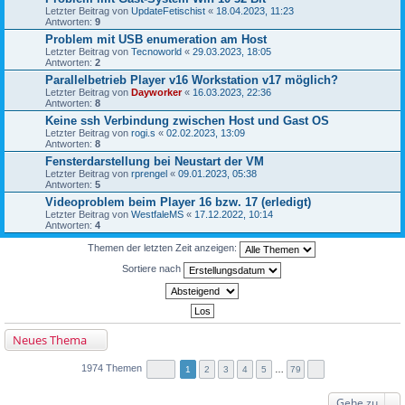
Letzter Beitrag von
UpdateFetischist
«
18.04.2023, 11:23
Antworten:
9
Problem mit USB enumeration am Host
Letzter Beitrag von
Tecnoworld
«
29.03.2023, 18:05
Antworten:
2
Parallelbetrieb Player v16 Workstation v17 möglich?
Letzter Beitrag von
Dayworker
«
16.03.2023, 22:36
Antworten:
8
Keine ssh Verbindung zwischen Host und Gast OS
Letzter Beitrag von
rogi.s
«
02.02.2023, 13:09
Antworten:
8
Fensterdarstellung bei Neustart der VM
Letzter Beitrag von
rprengel
«
09.01.2023, 05:38
Antworten:
5
Videoproblem beim Player 16 bzw. 17 (erledigt)
Letzter Beitrag von
WestfaleMS
«
17.12.2022, 10:14
Antworten:
4
Themen der letzten Zeit anzeigen:
Sortiere nach
Neues Thema
1974 Themen
1
2
3
4
5
…
79
Gehe zu