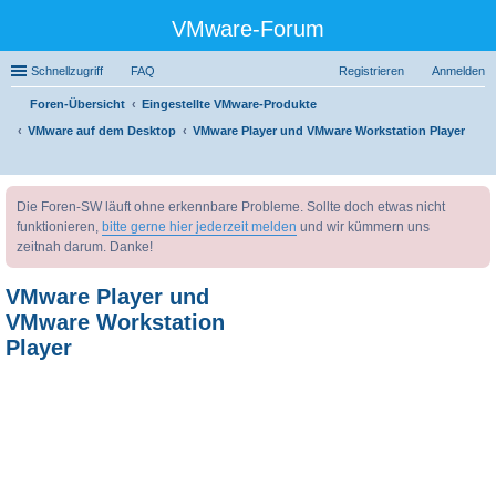
VMware-Forum
Schnellzugriff
FAQ
Registrieren
Anmelden
Foren-Übersicht
Eingestellte VMware-Produkte
VMware auf dem Desktop
VMware Player und VMware Workstation Player
uc
Die Foren-SW läuft ohne erkennbare Probleme. Sollte doch etwas nicht
he
funktionieren,
bitte gerne hier jederzeit melden
und wir kümmern uns
zeitnah darum. Danke!
VMware Player und
VMware Workstation
Player