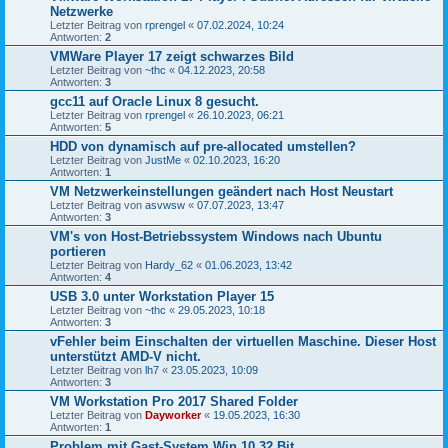
Netzwerke
Letzter Beitrag von
rprengel
«
07.02.2024, 10:24
Antworten:
2
VMWare Player 17 zeigt schwarzes Bild
Letzter Beitrag von
~thc
«
04.12.2023, 20:58
Antworten:
3
gcc11 auf Oracle Linux 8 gesucht.
Letzter Beitrag von
rprengel
«
26.10.2023, 06:21
Antworten:
5
HDD von dynamisch auf pre-allocated umstellen?
Letzter Beitrag von
JustMe
«
02.10.2023, 16:20
Antworten:
1
VM Netzwerkeinstellungen geändert nach Host Neustart
Letzter Beitrag von
asvwsw
«
07.07.2023, 13:47
Antworten:
3
VM's von Host-Betriebssystem Windows nach Ubuntu
portieren
Letzter Beitrag von
Hardy_62
«
01.06.2023, 13:42
Antworten:
4
USB 3.0 unter Workstation Player 15
Letzter Beitrag von
~thc
«
29.05.2023, 10:18
Antworten:
3
vFehler beim Einschalten der virtuellen Maschine. Dieser Host
unterstützt AMD-V nicht.
Letzter Beitrag von
lh7
«
23.05.2023, 10:09
Antworten:
3
VM Workstation Pro 2017 Shared Folder
Letzter Beitrag von
Dayworker
«
19.05.2023, 16:30
Antworten:
1
Problem mit Gast-System Win 10 32 Bit