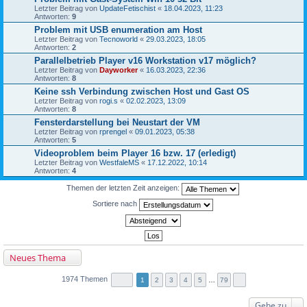
Letzter Beitrag von
UpdateFetischist
«
18.04.2023, 11:23
Antworten:
9
Problem mit USB enumeration am Host
Letzter Beitrag von
Tecnoworld
«
29.03.2023, 18:05
Antworten:
2
Parallelbetrieb Player v16 Workstation v17 möglich?
Letzter Beitrag von
Dayworker
«
16.03.2023, 22:36
Antworten:
8
Keine ssh Verbindung zwischen Host und Gast OS
Letzter Beitrag von
rogi.s
«
02.02.2023, 13:09
Antworten:
8
Fensterdarstellung bei Neustart der VM
Letzter Beitrag von
rprengel
«
09.01.2023, 05:38
Antworten:
5
Videoproblem beim Player 16 bzw. 17 (erledigt)
Letzter Beitrag von
WestfaleMS
«
17.12.2022, 10:14
Antworten:
4
Themen der letzten Zeit anzeigen:
Sortiere nach
Neues Thema
1974 Themen
1
2
3
4
5
…
79
Gehe zu