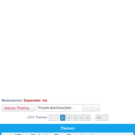
Moderatoren:
Dayworker
,
irix
Neues Thema
1974 Themen
1
2
3
4
5
…
79
Themen