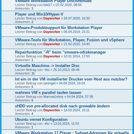
VMware Workstation Player Discontinued
Letzter Beitrag von
tobi17
«
07.02.2025, 08:55
Antworten:
3
Player und Win10/Hyper-V
Letzter Beitrag von
Dayworker
«
26.07.2020, 16:30
Antworten:
2
VMware-Produktsupport für Workstation Player
Letzter Beitrag von
Dayworker
«
06.04.2019, 15:31
VMware-Tools für Workstation, Player, Fusion und vSphere
Letzter Beitrag von
Dayworker
«
21.02.2015, 14:40
Repairfunktion "-R" beim "vmware-vdiskmanager
Letzter Beitrag von
Dayworker
«
10.01.2014, 17:53
Antworten:
1
Virtuelle Maschine -> Installer Disc
Letzter Beitrag von
~thc
«
25.10.2013, 08:49
Antworten:
11
Ist ein in der VM installierter Drucker vom Host aus nutzbar?
Letzter Beitrag von
rprengel
«
04.04.2024, 19:24
Antworten:
5
mehrere VM´s parallel laufen lassen
Letzter Beitrag von
MarroniJohny
«
04.04.2024, 07:38
Antworten:
6
vHDD von pre-allocated disk nach growable ändern
Letzter Beitrag von
Dayworker
«
16.03.2024, 19:11
Antworten:
4
Ubuntu vmnet Konfiguration
Letzter Beitrag von
~thc
«
13.03.2024, 11:53
Antworten:
1
VMware Workstation 17 Player : Subnet-Adressen für virtuelle