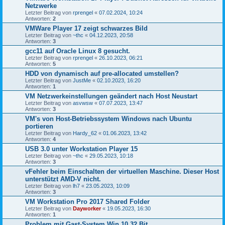
Netzwerke
Letzter Beitrag von
rprengel
«
07.02.2024, 10:24
Antworten:
2
VMWare Player 17 zeigt schwarzes Bild
Letzter Beitrag von
~thc
«
04.12.2023, 20:58
Antworten:
3
gcc11 auf Oracle Linux 8 gesucht.
Letzter Beitrag von
rprengel
«
26.10.2023, 06:21
Antworten:
5
HDD von dynamisch auf pre-allocated umstellen?
Letzter Beitrag von
JustMe
«
02.10.2023, 16:20
Antworten:
1
VM Netzwerkeinstellungen geändert nach Host Neustart
Letzter Beitrag von
asvwsw
«
07.07.2023, 13:47
Antworten:
3
VM's von Host-Betriebssystem Windows nach Ubuntu
portieren
Letzter Beitrag von
Hardy_62
«
01.06.2023, 13:42
Antworten:
4
USB 3.0 unter Workstation Player 15
Letzter Beitrag von
~thc
«
29.05.2023, 10:18
Antworten:
3
vFehler beim Einschalten der virtuellen Maschine. Dieser Host
unterstützt AMD-V nicht.
Letzter Beitrag von
lh7
«
23.05.2023, 10:09
Antworten:
3
VM Workstation Pro 2017 Shared Folder
Letzter Beitrag von
Dayworker
«
19.05.2023, 16:30
Antworten:
1
Problem mit Gast-System Win 10 32 Bit