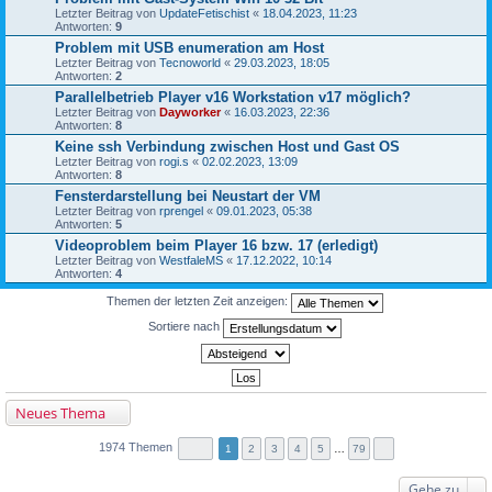
Letzter Beitrag von
UpdateFetischist
«
18.04.2023, 11:23
Antworten:
9
Problem mit USB enumeration am Host
Letzter Beitrag von
Tecnoworld
«
29.03.2023, 18:05
Antworten:
2
Parallelbetrieb Player v16 Workstation v17 möglich?
Letzter Beitrag von
Dayworker
«
16.03.2023, 22:36
Antworten:
8
Keine ssh Verbindung zwischen Host und Gast OS
Letzter Beitrag von
rogi.s
«
02.02.2023, 13:09
Antworten:
8
Fensterdarstellung bei Neustart der VM
Letzter Beitrag von
rprengel
«
09.01.2023, 05:38
Antworten:
5
Videoproblem beim Player 16 bzw. 17 (erledigt)
Letzter Beitrag von
WestfaleMS
«
17.12.2022, 10:14
Antworten:
4
Themen der letzten Zeit anzeigen:
Sortiere nach
Neues Thema
1974 Themen
1
2
3
4
5
…
79
Gehe zu