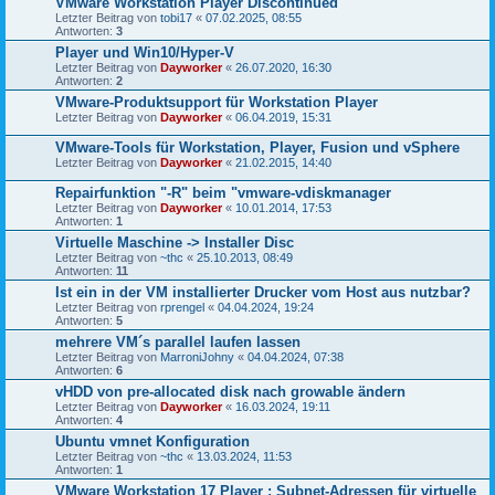
VMware Workstation Player Discontinued
Letzter Beitrag von
tobi17
«
07.02.2025, 08:55
Antworten:
3
Player und Win10/Hyper-V
Letzter Beitrag von
Dayworker
«
26.07.2020, 16:30
Antworten:
2
VMware-Produktsupport für Workstation Player
Letzter Beitrag von
Dayworker
«
06.04.2019, 15:31
VMware-Tools für Workstation, Player, Fusion und vSphere
Letzter Beitrag von
Dayworker
«
21.02.2015, 14:40
Repairfunktion "-R" beim "vmware-vdiskmanager
Letzter Beitrag von
Dayworker
«
10.01.2014, 17:53
Antworten:
1
Virtuelle Maschine -> Installer Disc
Letzter Beitrag von
~thc
«
25.10.2013, 08:49
Antworten:
11
Ist ein in der VM installierter Drucker vom Host aus nutzbar?
Letzter Beitrag von
rprengel
«
04.04.2024, 19:24
Antworten:
5
mehrere VM´s parallel laufen lassen
Letzter Beitrag von
MarroniJohny
«
04.04.2024, 07:38
Antworten:
6
vHDD von pre-allocated disk nach growable ändern
Letzter Beitrag von
Dayworker
«
16.03.2024, 19:11
Antworten:
4
Ubuntu vmnet Konfiguration
Letzter Beitrag von
~thc
«
13.03.2024, 11:53
Antworten:
1
VMware Workstation 17 Player : Subnet-Adressen für virtuelle