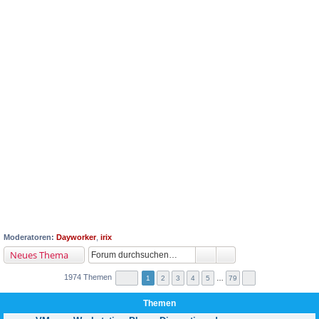
Moderatoren:
Dayworker
,
irix
Neues Thema
1974 Themen
1
2
3
4
5
…
79
Themen