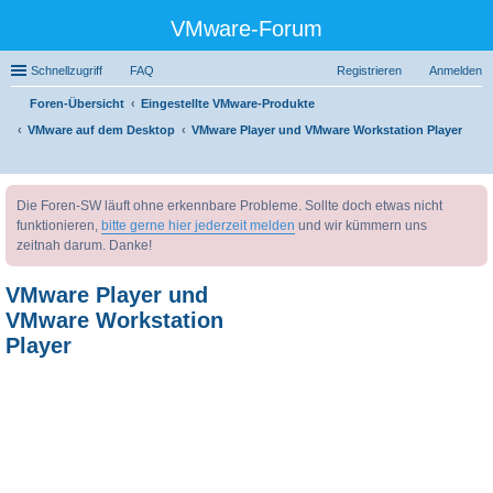
VMware-Forum
Schnellzugriff
FAQ
Registrieren
Anmelden
Foren-Übersicht
Eingestellte VMware-Produkte
VMware auf dem Desktop
VMware Player und VMware Workstation Player
uc
Die Foren-SW läuft ohne erkennbare Probleme. Sollte doch etwas nicht
he
funktionieren,
bitte gerne hier jederzeit melden
und wir kümmern uns
zeitnah darum. Danke!
VMware Player und
VMware Workstation
Player