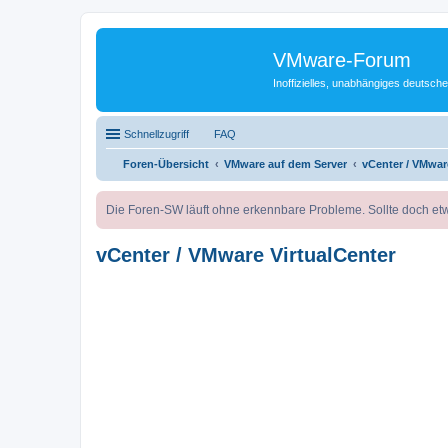
VMware-Forum
Inoffizielles, unabhängiges deuts
Schnellzugriff
FAQ
Foren-Übersicht
VMware auf dem Server
vCenter / VMwar
Die Foren-SW läuft ohne erkennbare Probleme. Sollte doch etw
vCenter / VMware VirtualCenter