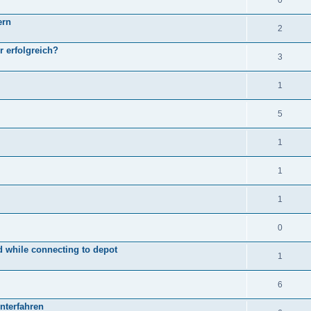
0
ern
2
 erfolgreich?
3
1
5
1
1
1
0
 while connecting to depot
1
6
nterfahren