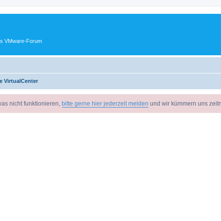
ches VMware-Forum
e VirtualCenter
as nicht funktionieren,
bitte gerne hier jederzeit melden
und wir kümmern uns zeit