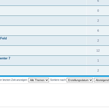
6
0
2
6
 Feld
2
12
enter 7
1
2
 letzten Zeit anzeigen:
Sortiere nach