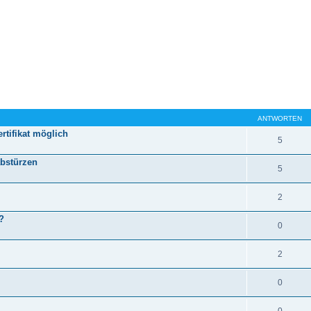
ANTWORTEN
tifikat möglich
5
abstürzen
5
2
?
0
2
0