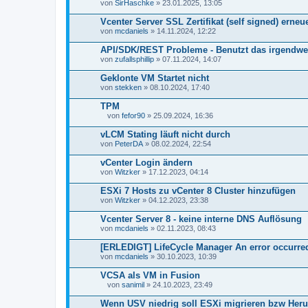
von
SirHaschke
» 23.01.2025, 13:05
Vcenter Server SSL Zertifikat (self signed) erneu
von
mcdaniels
» 14.11.2024, 12:22
API/SDK/REST Probleme - Benutzt das irgendwer
von
zufallsphillip
» 07.11.2024, 14:07
Geklonte VM Startet nicht
von
stekken
» 08.10.2024, 17:40
TPM
von
fefor90
» 25.09.2024, 16:36
D
a
vLCM Stating läuft nicht durch
t
von
PeterDA
» 08.02.2024, 22:54
e
i
vCenter Login ändern
a
von
n
Witzker
» 17.12.2023, 04:14
h
a
ESXi 7 Hosts zu vCenter 8 Cluster hinzufügen
n
von
Witzker
» 04.12.2023, 23:38
g
Vcenter Server 8 - keine interne DNS Auflösung
von
mcdaniels
» 02.11.2023, 08:43
[ERLEDIGT] LifeCycle Manager An error occurred
von
mcdaniels
» 30.10.2023, 10:39
VCSA als VM in Fusion
von
sanimil
» 24.10.2023, 23:49
D
a
Wenn USV niedrig soll ESXi migrieren bzw Heru