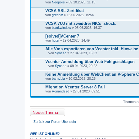
t
von
Neopolis
» 09.10.2023, 11:15
e
i
VCSA SSL Zertifikat
a
von
n
greenix
» 16.06.2023, 15:54
h
a
VCSA 7U3 mit zwei/drei NICs :shock:
n
von
blackwindow
» 05.06.2023, 16:37
g
[solved]VCenter 7
von
hutzi
» 19.04.2023, 14:49
Alle Vms exportieren von Vcenter inkl. Hinweise
von
Syosse
» 27.04.2023, 13:33
D
a
Vcenter Anmeldung über Web Fehlgeschlagen
t
von
Syosse
» 09.04.2023, 20:22
e
D
i
a
Keine Anmeldung über WebClient an V-Sphere C
a
t
von
n
barnybla
» 10.02.2023, 20:25
e
h
i
a
Migration Vcenter Server 8 Fail
a
n
von
n
Ronandssd
» 27.01.2023, 09:51
g
h
a
Themen der
n
g
Neues Thema
Zurück zur Foren-Übersicht
WER IST ONLINE?