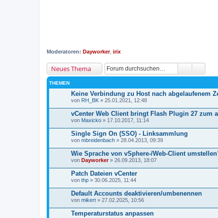
Moderatoren:
Dayworker
,
irix
Neues Thema
THEMEN
Keine Verbindung zu Host nach abgelaufenem Zer
von
RH_BK
» 25.01.2021, 12:48
vCenter Web Client bringt Flash Plugin 27 zum 
von
Maxicko
» 17.10.2017, 11:14
Single Sign On (SSO) - Linksammlung
von
mbreidenbach
» 28.04.2013, 09:39
Wie Sprache von vSphere-/Web-Client umstellen
von
Dayworker
» 26.09.2013, 18:07
Patch Dateien vCenter
von
thp
» 30.06.2025, 11:44
Default Accounts deaktivieren/umbenennen
von
mikert
» 27.02.2025, 10:56
Temperaturstatus anpassen