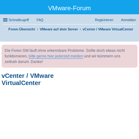
VMware-Forum
Schnellzugriff
FAQ
Registrieren
Anmelden
Foren-Übersicht
VMware auf dem Server
vCenter / VMware VirtualCenter
uc
Die Foren-SW läuft ohne erkennbare Probleme. Sollte doch etwas nicht
he
funktionieren,
bitte gerne hier jederzeit melden
und wir kümmern uns
zeitnah darum. Danke!
vCenter / VMware
VirtualCenter