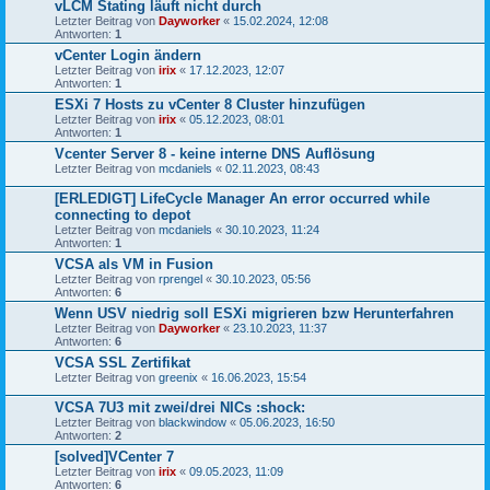
vLCM Stating läuft nicht durch
Letzter Beitrag von
Dayworker
«
15.02.2024, 12:08
Antworten:
1
vCenter Login ändern
Letzter Beitrag von
irix
«
17.12.2023, 12:07
Antworten:
1
ESXi 7 Hosts zu vCenter 8 Cluster hinzufügen
Letzter Beitrag von
irix
«
05.12.2023, 08:01
Antworten:
1
Vcenter Server 8 - keine interne DNS Auflösung
Letzter Beitrag von
mcdaniels
«
02.11.2023, 08:43
[ERLEDIGT] LifeCycle Manager An error occurred while
connecting to depot
Letzter Beitrag von
mcdaniels
«
30.10.2023, 11:24
Antworten:
1
VCSA als VM in Fusion
Letzter Beitrag von
rprengel
«
30.10.2023, 05:56
Antworten:
6
Wenn USV niedrig soll ESXi migrieren bzw Herunterfahren
Letzter Beitrag von
Dayworker
«
23.10.2023, 11:37
Antworten:
6
VCSA SSL Zertifikat
Letzter Beitrag von
greenix
«
16.06.2023, 15:54
VCSA 7U3 mit zwei/drei NICs :shock:
Letzter Beitrag von
blackwindow
«
05.06.2023, 16:50
Antworten:
2
[solved]VCenter 7
Letzter Beitrag von
irix
«
09.05.2023, 11:09
Antworten:
6