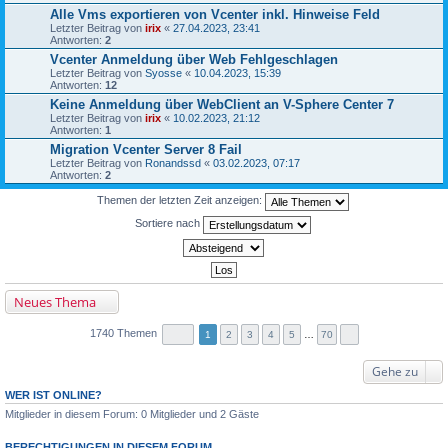
Alle Vms exportieren von Vcenter inkl. Hinweise Feld
Letzter Beitrag von
irix
«
27.04.2023, 23:41
Antworten:
2
Vcenter Anmeldung über Web Fehlgeschlagen
Letzter Beitrag von
Syosse
«
10.04.2023, 15:39
Antworten:
12
Keine Anmeldung über WebClient an V-Sphere Center 7
Letzter Beitrag von
irix
«
10.02.2023, 21:12
Antworten:
1
Migration Vcenter Server 8 Fail
Letzter Beitrag von
Ronandssd
«
03.02.2023, 07:17
Antworten:
2
Themen der letzten Zeit anzeigen:
Sortiere nach
Neues Thema
1740 Themen
1
2
3
4
5
…
70
Gehe zu
WER IST ONLINE?
Mitglieder in diesem Forum: 0 Mitglieder und 2 Gäste
BERECHTIGUNGEN IN DIESEM FORUM