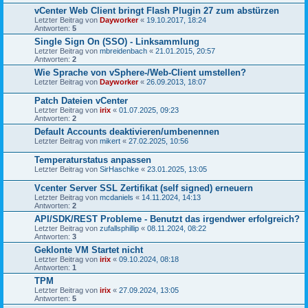
vCenter Web Client bringt Flash Plugin 27 zum abstürzen
Letzter Beitrag von
Dayworker
«
19.10.2017, 18:24
Antworten:
5
Single Sign On (SSO) - Linksammlung
Letzter Beitrag von
mbreidenbach
«
21.01.2015, 20:57
Antworten:
2
Wie Sprache von vSphere-/Web-Client umstellen?
Letzter Beitrag von
Dayworker
«
26.09.2013, 18:07
Patch Dateien vCenter
Letzter Beitrag von
irix
«
01.07.2025, 09:23
Antworten:
2
Default Accounts deaktivieren/umbenennen
Letzter Beitrag von
mikert
«
27.02.2025, 10:56
Temperaturstatus anpassen
Letzter Beitrag von
SirHaschke
«
23.01.2025, 13:05
Vcenter Server SSL Zertifikat (self signed) erneuern
Letzter Beitrag von
mcdaniels
«
14.11.2024, 14:13
Antworten:
2
API/SDK/REST Probleme - Benutzt das irgendwer erfolgreich?
Letzter Beitrag von
zufallsphillip
«
08.11.2024, 08:22
Antworten:
3
Geklonte VM Startet nicht
Letzter Beitrag von
irix
«
09.10.2024, 08:18
Antworten:
1
TPM
Letzter Beitrag von
irix
«
27.09.2024, 13:05
Antworten:
5