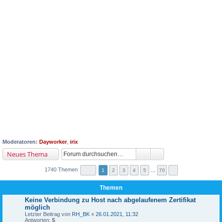
Moderatoren:
Dayworker
,
irix
Neues Thema
1740 Themen
1
2
3
4
5
…
70
Themen
Keine Verbindung zu Host nach abgelaufenem Zertifikat
möglich
Letzter Beitrag von
RH_BK
«
26.01.2021, 11:32
Antworten:
5