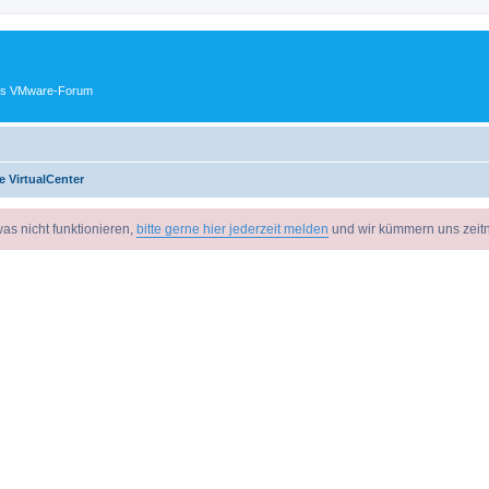
ches VMware-Forum
e VirtualCenter
as nicht funktionieren,
bitte gerne hier jederzeit melden
und wir kümmern uns zeit