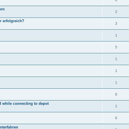
0
ern
2
 erfolgreich?
3
1
5
1
1
1
0
 while connecting to depot
1
6
nterfahren