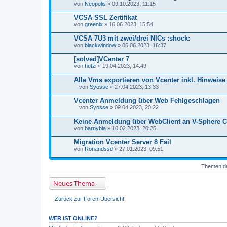
t
von
Neopolis
» 09.10.2023, 11:15
e
i
VCSA SSL Zertifikat
a
von
n
greenix
» 16.06.2023, 15:54
h
a
VCSA 7U3 mit zwei/drei NICs :shock:
n
von
blackwindow
» 05.06.2023, 16:37
g
[solved]VCenter 7
von
hutzi
» 19.04.2023, 14:49
Alle Vms exportieren von Vcenter inkl. Hinweise
von
Syosse
» 27.04.2023, 13:33
D
a
Vcenter Anmeldung über Web Fehlgeschlagen
t
von
Syosse
» 09.04.2023, 20:22
e
D
i
a
Keine Anmeldung über WebClient an V-Sphere C
a
t
von
n
barnybla
» 10.02.2023, 20:25
e
h
i
a
Migration Vcenter Server 8 Fail
a
n
von
n
Ronandssd
» 27.01.2023, 09:51
g
h
a
Themen der
n
g
Neues Thema
Zurück zur Foren-Übersicht
WER IST ONLINE?