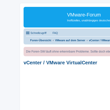
VMware-Forum
Inoffizielles, unabhängiges deuts
Schnellzugriff
FAQ
Foren-Übersicht
VMware auf dem Server
vCenter / VMwar
Die Foren-SW läuft ohne erkennbare Probleme. Sollte doch etw
vCenter / VMware VirtualCenter