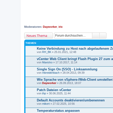
Moderatoren:
Dayworker
,
irix
Neues Thema
THEMEN
Keine Verbindung zu Host nach abgelaufenem Zer
von
RH_BK
» 25.01.2021, 12:48
vCenter Web Client bringt Flash Plugin 27 zum 
von
Maxicko
» 17.10.2017, 11:14
Single Sign On (SSO) - Linksammlung
von
mbreidenbach
» 28.04.2013, 09:39
Wie Sprache von vSphere-/Web-Client umstellen
von
Dayworker
» 26.09.2013, 18:07
Patch Dateien vCenter
von
thp
» 30.06.2025, 11:44
Default Accounts deaktivieren/umbenennen
von
mikert
» 27.02.2025, 10:56
Temperaturstatus anpassen