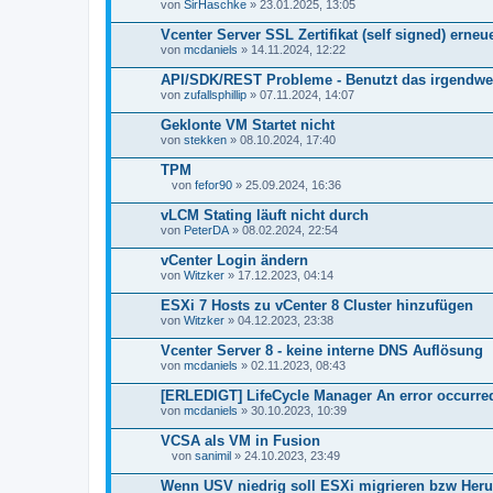
von
SirHaschke
» 23.01.2025, 13:05
Vcenter Server SSL Zertifikat (self signed) erneu
von
mcdaniels
» 14.11.2024, 12:22
API/SDK/REST Probleme - Benutzt das irgendwer
von
zufallsphillip
» 07.11.2024, 14:07
Geklonte VM Startet nicht
von
stekken
» 08.10.2024, 17:40
TPM
von
fefor90
» 25.09.2024, 16:36
D
a
vLCM Stating läuft nicht durch
t
von
PeterDA
» 08.02.2024, 22:54
e
i
vCenter Login ändern
a
von
n
Witzker
» 17.12.2023, 04:14
h
a
ESXi 7 Hosts zu vCenter 8 Cluster hinzufügen
n
von
Witzker
» 04.12.2023, 23:38
g
Vcenter Server 8 - keine interne DNS Auflösung
von
mcdaniels
» 02.11.2023, 08:43
[ERLEDIGT] LifeCycle Manager An error occurred
von
mcdaniels
» 30.10.2023, 10:39
VCSA als VM in Fusion
von
sanimil
» 24.10.2023, 23:49
D
a
Wenn USV niedrig soll ESXi migrieren bzw Heru