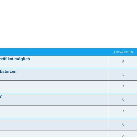
ANTWORTEN
tifikat möglich
5
abstürzen
5
2
?
0
2
0