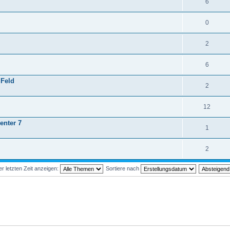
6
0
2
6
 Feld
2
12
enter 7
1
2
 letzten Zeit anzeigen:
Sortiere nach