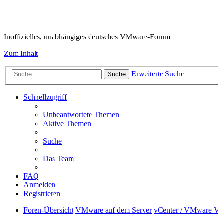
VMware-Forum
Inoffizielles, unabhängiges deutsches VMware-Forum
Zum Inhalt
Erweiterte Suche
Suche
Schnellzugriff
Unbeantwortete Themen
Aktive Themen
Suche
Das Team
FAQ
Anmelden
Registrieren
Foren-Übersicht
VMware auf dem Server
vCenter / VMware Vi