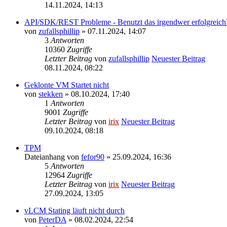
14.11.2024, 14:13
API/SDK/REST Probleme - Benutzt das irgendwer erfolgreich
von
zufallsphillip
» 07.11.2024, 14:07
3
Antworten
10360
Zugriffe
Letzter Beitrag
von
zufallsphillip
Neuester Beitrag
08.11.2024, 08:22
Geklonte VM Startet nicht
von
stekken
» 08.10.2024, 17:40
1
Antworten
9001
Zugriffe
Letzter Beitrag
von
irix
Neuester Beitrag
09.10.2024, 08:18
TPM
Dateianhang
von
fefor90
» 25.09.2024, 16:36
5
Antworten
12964
Zugriffe
Letzter Beitrag
von
irix
Neuester Beitrag
27.09.2024, 13:05
vLCM Stating läuft nicht durch
von
PeterDA
» 08.02.2024, 22:54