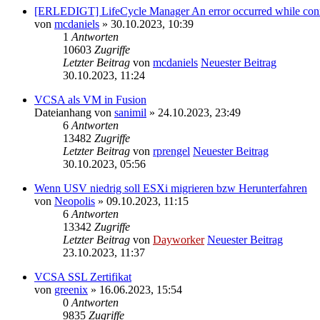
[ERLEDIGT] LifeCycle Manager An error occurred while conn
von
mcdaniels
» 30.10.2023, 10:39
1
Antworten
10603
Zugriffe
Letzter Beitrag
von
mcdaniels
Neuester Beitrag
30.10.2023, 11:24
VCSA als VM in Fusion
Dateianhang
von
sanimil
» 24.10.2023, 23:49
6
Antworten
13482
Zugriffe
Letzter Beitrag
von
rprengel
Neuester Beitrag
30.10.2023, 05:56
Wenn USV niedrig soll ESXi migrieren bzw Herunterfahren
von
Neopolis
» 09.10.2023, 11:15
6
Antworten
13342
Zugriffe
Letzter Beitrag
von
Dayworker
Neuester Beitrag
23.10.2023, 11:37
VCSA SSL Zertifikat
von
greenix
» 16.06.2023, 15:54
0
Antworten
9835
Zugriffe