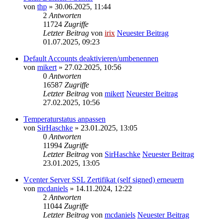
von
thp
» 30.06.2025, 11:44
2
Antworten
11724
Zugriffe
Letzter Beitrag
von
irix
Neuester Beitrag
01.07.2025, 09:23
Default Accounts deaktivieren/umbenennen
von
mikert
» 27.02.2025, 10:56
0
Antworten
16587
Zugriffe
Letzter Beitrag
von
mikert
Neuester Beitrag
27.02.2025, 10:56
Temperaturstatus anpassen
von
SirHaschke
» 23.01.2025, 13:05
0
Antworten
11994
Zugriffe
Letzter Beitrag
von
SirHaschke
Neuester Beitrag
23.01.2025, 13:05
Vcenter Server SSL Zertifikat (self signed) erneuern
von
mcdaniels
» 14.11.2024, 12:22
2
Antworten
11044
Zugriffe
Letzter Beitrag
von
mcdaniels
Neuester Beitrag