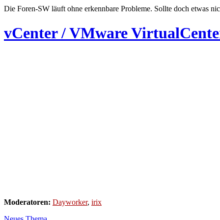
Die Foren-SW läuft ohne erkennbare Probleme. Sollte doch etwas nic
vCenter / VMware VirtualCente
Moderatoren:
Dayworker
,
irix
Neues Thema