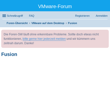
VMware-Forum
Schnellzugriff
FAQ
Registrieren
Anmelden
Foren-Übersicht
VMware auf dem Desktop
Fusion
uc
Die Foren-SW läuft ohne erkennbare Probleme. Sollte doch etwas nicht
he
funktionieren,
bitte gerne hier jederzeit melden
und wir kümmern uns
zeitnah darum. Danke!
Fusion