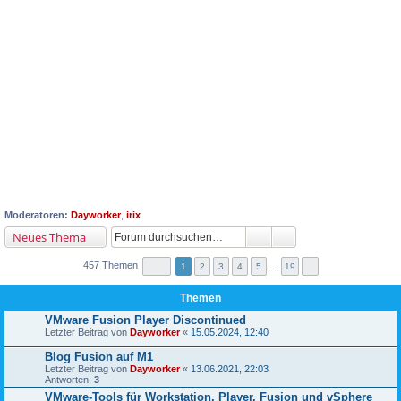
Moderatoren:
Dayworker
,
irix
Neues Thema
457 Themen
1
2
3
4
5
…
19
Themen
VMware Fusion Player Discontinued
Letzter Beitrag von
Dayworker
«
15.05.2024, 12:40
Blog Fusion auf M1
Letzter Beitrag von
Dayworker
«
13.06.2021, 22:03
Antworten:
3
VMware-Tools für Workstation, Player, Fusion und vSphere