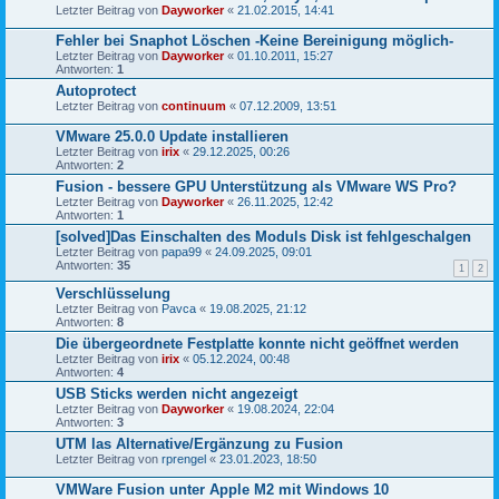
Letzter Beitrag von
Dayworker
«
21.02.2015, 14:41
Fehler bei Snaphot Löschen -Keine Bereinigung möglich-
Letzter Beitrag von
Dayworker
«
01.10.2011, 15:27
Antworten:
1
Autoprotect
Letzter Beitrag von
continuum
«
07.12.2009, 13:51
VMware 25.0.0 Update installieren
Letzter Beitrag von
irix
«
29.12.2025, 00:26
Antworten:
2
Fusion - bessere GPU Unterstützung als VMware WS Pro?
Letzter Beitrag von
Dayworker
«
26.11.2025, 12:42
Antworten:
1
[solved]Das Einschalten des Moduls Disk ist fehlgeschalgen
Letzter Beitrag von
papa99
«
24.09.2025, 09:01
Antworten:
35
1
2
Verschlüsselung
Letzter Beitrag von
Pavca
«
19.08.2025, 21:12
Antworten:
8
Die übergeordnete Festplatte konnte nicht geöffnet werden
Letzter Beitrag von
irix
«
05.12.2024, 00:48
Antworten:
4
USB Sticks werden nicht angezeigt
Letzter Beitrag von
Dayworker
«
19.08.2024, 22:04
Antworten:
3
UTM las Alternative/Ergänzung zu Fusion
Letzter Beitrag von
rprengel
«
23.01.2023, 18:50
VMWare Fusion unter Apple M2 mit Windows 10