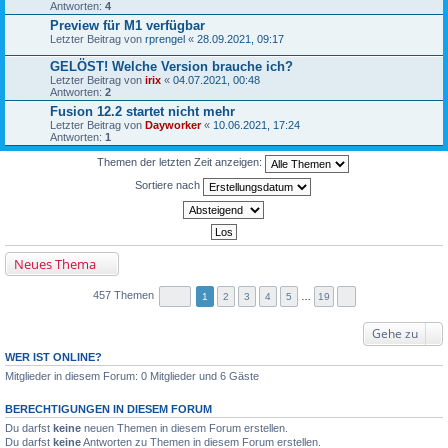
Antworten:
4
Preview für M1 verfügbar
Letzter Beitrag von
rprengel
«
28.09.2021, 09:17
GELÖST! Welche Version brauche ich?
Letzter Beitrag von
irix
«
04.07.2021, 00:48
Antworten:
2
Fusion 12.2 startet nicht mehr
Letzter Beitrag von
Dayworker
«
10.06.2021, 17:24
Antworten:
1
Themen der letzten Zeit anzeigen:
Sortiere nach
Neues Thema
457 Themen
1
2
3
4
5
…
19
Gehe zu
WER IST ONLINE?
Mitglieder in diesem Forum: 0 Mitglieder und 6 Gäste
BERECHTIGUNGEN IN DIESEM FORUM
Du darfst
keine
neuen Themen in diesem Forum erstellen.
Du darfst
keine
Antworten zu Themen in diesem Forum erstellen.