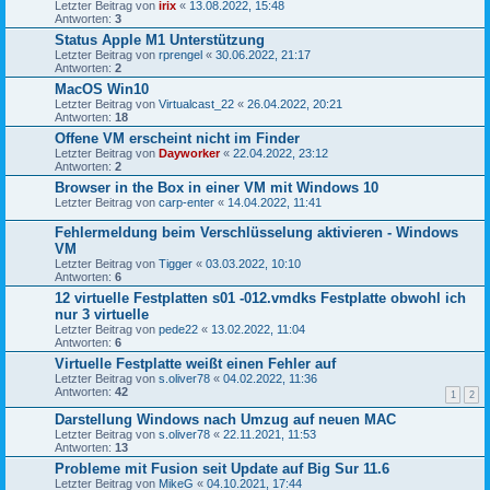
Letzter Beitrag von
irix
«
13.08.2022, 15:48
Antworten:
3
Status Apple M1 Unterstützung
Letzter Beitrag von
rprengel
«
30.06.2022, 21:17
Antworten:
2
MacOS Win10
Letzter Beitrag von
Virtualcast_22
«
26.04.2022, 20:21
Antworten:
18
Offene VM erscheint nicht im Finder
Letzter Beitrag von
Dayworker
«
22.04.2022, 23:12
Antworten:
2
Browser in the Box in einer VM mit Windows 10
Letzter Beitrag von
carp-enter
«
14.04.2022, 11:41
Fehlermeldung beim Verschlüsselung aktivieren - Windows
VM
Letzter Beitrag von
Tigger
«
03.03.2022, 10:10
Antworten:
6
12 virtuelle Festplatten s01 -012.vmdks Festplatte obwohl ich
nur 3 virtuelle
Letzter Beitrag von
pede22
«
13.02.2022, 11:04
Antworten:
6
Virtuelle Festplatte weißt einen Fehler auf
Letzter Beitrag von
s.oliver78
«
04.02.2022, 11:36
Antworten:
42
1
2
Darstellung Windows nach Umzug auf neuen MAC
Letzter Beitrag von
s.oliver78
«
22.11.2021, 11:53
Antworten:
13
Probleme mit Fusion seit Update auf Big Sur 11.6
Letzter Beitrag von
MikeG
«
04.10.2021, 17:44