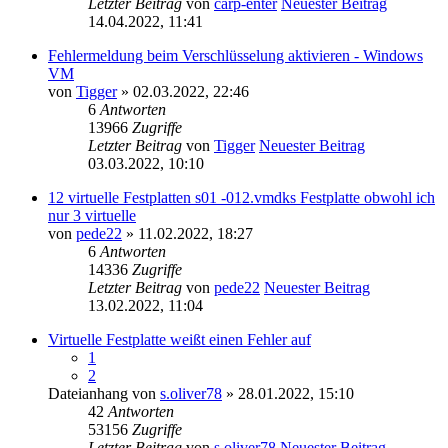
Letzter Beitrag
von
carp-enter
Neuester Beitrag
14.04.2022, 11:41
Fehlermeldung beim Verschlüsselung aktivieren - Windows
VM
von
Tigger
» 02.03.2022, 22:46
6
Antworten
13966
Zugriffe
Letzter Beitrag
von
Tigger
Neuester Beitrag
03.03.2022, 10:10
12 virtuelle Festplatten s01 -012.vmdks Festplatte obwohl ich
nur 3 virtuelle
von
pede22
» 11.02.2022, 18:27
6
Antworten
14336
Zugriffe
Letzter Beitrag
von
pede22
Neuester Beitrag
13.02.2022, 11:04
Virtuelle Festplatte weißt einen Fehler auf
1
2
Dateianhang
von
s.oliver78
» 28.01.2022, 15:10
42
Antworten
53156
Zugriffe
Letzter Beitrag
von
s.oliver78
Neuester Beitrag