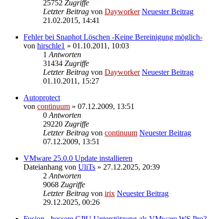
25752
Zugriffe
Letzter Beitrag
von
Dayworker
Neuester Beitrag
21.02.2015, 14:41
Fehler bei Snaphot Löschen -Keine Bereinigung möglich-
von
hirschle1
» 01.10.2011, 10:03
1
Antworten
31434
Zugriffe
Letzter Beitrag
von
Dayworker
Neuester Beitrag
01.10.2011, 15:27
Autoprotect
von
continuum
» 07.12.2009, 13:51
0
Antworten
29220
Zugriffe
Letzter Beitrag
von
continuum
Neuester Beitrag
07.12.2009, 13:51
VMware 25.0.0 Update installieren
Dateianhang
von
UliTs
» 27.12.2025, 20:39
2
Antworten
9068
Zugriffe
Letzter Beitrag
von
irix
Neuester Beitrag
29.12.2025, 00:26
Fusion - bessere GPU Unterstützung als VMware WS Pro?