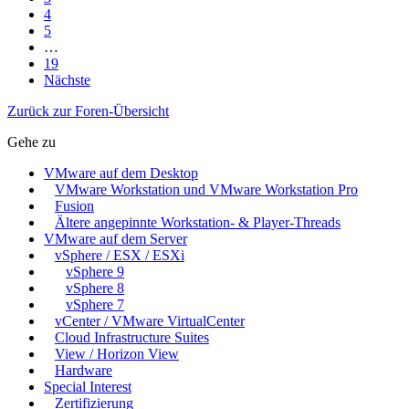
4
5
…
19
Nächste
Zurück zur Foren-Übersicht
Gehe zu
VMware auf dem Desktop
VMware Workstation und VMware Workstation Pro
Fusion
Ältere angepinnte Workstation- & Player-Threads
VMware auf dem Server
vSphere / ESX / ESXi
vSphere 9
vSphere 8
vSphere 7
vCenter / VMware VirtualCenter
Cloud Infrastructure Suites
View / Horizon View
Hardware
Special Interest
Zertifizierung