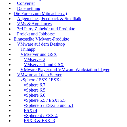
Converter
Datenrettung
Die Foren zum Mitmachen :-)
Allgemeines, Feedback & Smalltalk
VMs & Appliances
3rd Party Zubehör und Produkte
Projekt und Jobbörse
Eingestellte VMware-Produkte
VMware auf dem Desktop
Thinapp
VMserver und GSX
VMserver 2
VMserver 1 und GSX
VMware Player und VMware Workstation Player
VMware auf dem Server
vSphere / ESX / ESXi
vSphere 6.7
vSphere 6.5
vSphere 6.0
vSphere 5.5 / ESXi 5.5
vSphere 5 / ESXi 5 und 5.1
ESXi 4
vSphere 4 / ESX 4
ESX 3 & ESXi 3