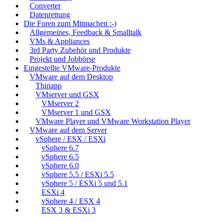
Converter
Datenrettung
Die Foren zum Mitmachen :-)
Allgemeines, Feedback & Smalltalk
VMs & Appliances
3rd Party Zubehör und Produkte
Projekt und Jobbörse
Eingestellte VMware-Produkte
VMware auf dem Desktop
Thinapp
VMserver und GSX
VMserver 2
VMserver 1 und GSX
VMware Player und VMware Workstation Player
VMware auf dem Server
vSphere / ESX / ESXi
vSphere 6.7
vSphere 6.5
vSphere 6.0
vSphere 5.5 / ESXi 5.5
vSphere 5 / ESXi 5 und 5.1
ESXi 4
vSphere 4 / ESX 4
ESX 3 & ESXi 3