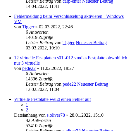
Letzter Beitrag
von
carp-enter
Neuester Beitrag
14.04.2022, 11:41
Fehlermeldung beim Verschlüsselung aktivieren - Windows
VM
von
Tigger
» 02.03.2022, 22:46
6
Antworten
14019
Zugriffe
Letzter Beitrag
von
Tigger
Neuester Beitrag
03.03.2022, 10:10
12 virtuelle Festplatten s01 -012.vmdks Festplatte obwohl ich
nur 3 virtuelle
von
pede22
» 11.02.2022, 18:27
6
Antworten
14396
Zugriffe
Letzter Beitrag
von
pede22
Neuester Beitrag
13.02.2022, 11:04
Virtuelle Festplatte weißt einen Fehler auf
1
2
Dateianhang
von
s.oliver78
» 28.01.2022, 15:10
42
Antworten
53410
Zugriffe
Letzter Beitrag
von
s.oliver78
Neuester Beitrag