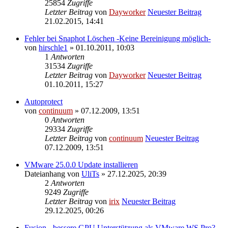
25854
Zugriffe
Letzter Beitrag
von
Dayworker
Neuester Beitrag
21.02.2015, 14:41
Fehler bei Snaphot Löschen -Keine Bereinigung möglich-
von
hirschle1
» 01.10.2011, 10:03
1
Antworten
31534
Zugriffe
Letzter Beitrag
von
Dayworker
Neuester Beitrag
01.10.2011, 15:27
Autoprotect
von
continuum
» 07.12.2009, 13:51
0
Antworten
29334
Zugriffe
Letzter Beitrag
von
continuum
Neuester Beitrag
07.12.2009, 13:51
VMware 25.0.0 Update installieren
Dateianhang
von
UliTs
» 27.12.2025, 20:39
2
Antworten
9249
Zugriffe
Letzter Beitrag
von
irix
Neuester Beitrag
29.12.2025, 00:26
Fusion - bessere GPU Unterstützung als VMware WS Pro?