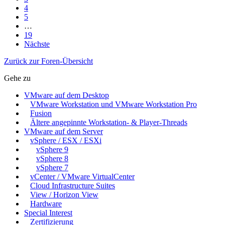
4
5
…
19
Nächste
Zurück zur Foren-Übersicht
Gehe zu
VMware auf dem Desktop
VMware Workstation und VMware Workstation Pro
Fusion
Ältere angepinnte Workstation- & Player-Threads
VMware auf dem Server
vSphere / ESX / ESXi
vSphere 9
vSphere 8
vSphere 7
vCenter / VMware VirtualCenter
Cloud Infrastructure Suites
View / Horizon View
Hardware
Special Interest
Zertifizierung