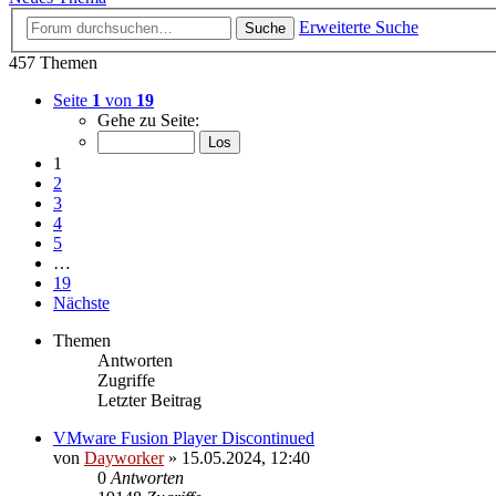
Erweiterte Suche
Suche
457 Themen
Seite
1
von
19
Gehe zu Seite:
1
2
3
4
5
…
19
Nächste
Themen
Antworten
Zugriffe
Letzter Beitrag
VMware Fusion Player Discontinued
von
Dayworker
» 15.05.2024, 12:40
0
Antworten