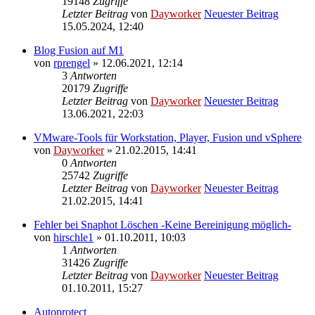
19148
Zugriffe
Letzter Beitrag
von
Dayworker
Neuester Beitrag
15.05.2024, 12:40
Blog Fusion auf M1
von
rprengel
» 12.06.2021, 12:14
3
Antworten
20179
Zugriffe
Letzter Beitrag
von
Dayworker
Neuester Beitrag
13.06.2021, 22:03
VMware-Tools für Workstation, Player, Fusion und vSphere
von
Dayworker
» 21.02.2015, 14:41
0
Antworten
25742
Zugriffe
Letzter Beitrag
von
Dayworker
Neuester Beitrag
21.02.2015, 14:41
Fehler bei Snaphot Löschen -Keine Bereinigung möglich-
von
hirschle1
» 01.10.2011, 10:03
1
Antworten
31426
Zugriffe
Letzter Beitrag
von
Dayworker
Neuester Beitrag
01.10.2011, 15:27
Autoprotect