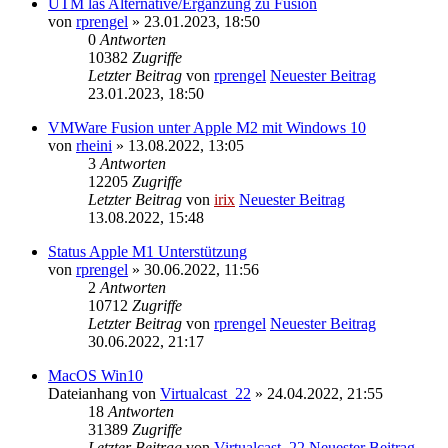
UTM las Alternative/Ergänzung zu Fusion
von
rprengel
» 23.01.2023, 18:50
0
Antworten
10382
Zugriffe
Letzter Beitrag
von
rprengel
Neuester Beitrag
23.01.2023, 18:50
VMWare Fusion unter Apple M2 mit Windows 10
von
rheini
» 13.08.2022, 13:05
3
Antworten
12205
Zugriffe
Letzter Beitrag
von
irix
Neuester Beitrag
13.08.2022, 15:48
Status Apple M1 Unterstützung
von
rprengel
» 30.06.2022, 11:56
2
Antworten
10712
Zugriffe
Letzter Beitrag
von
rprengel
Neuester Beitrag
30.06.2022, 21:17
MacOS Win10
Dateianhang
von
Virtualcast_22
» 24.04.2022, 21:55
18
Antworten
31389
Zugriffe
Letzter Beitrag
von
Virtualcast_22
Neuester Beitrag