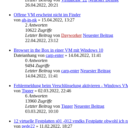
26.04.2022, 20:21
Offene VM erscheint nicht im Finder
von
ah-in-nk
» 15.04.2022, 13:27
2
Antworten
10622
Zugriffe
Letzter Beitrag
von
Dayworker
Neuester Beitrag
22.04.2022, 23:12
Browser in the Box in einer VM mit Windows 10
Dateianhang
von
carp-enter
» 14.04.2022, 11:41
0
Antworten
9494
Zugriffe
Letzter Beitrag
von
carp-enter
Neuester Beitrag
14.04.2022, 11:41
Fehlermeldung beim Verschlüsselung aktivieren - Windows V
von
Tigger
» 02.03.2022, 22:46
6
Antworten
13960
Zugriffe
Letzter Beitrag
von
Tigger
Neuester Beitrag
03.03.2022, 10:10
12 virtuelle Festplatten s01 -012.vmdks Festplatte obwohl ich nu
von
pede22
» 11.02.2022, 18:27