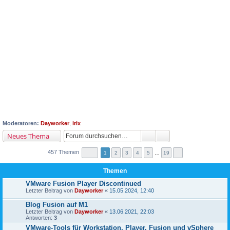
Moderatoren:
Dayworker
,
irix
Neues Thema
457 Themen
1
2
3
4
5
…
19
Themen
VMware Fusion Player Discontinued
Letzter Beitrag von
Dayworker
«
15.05.2024, 12:40
Blog Fusion auf M1
Letzter Beitrag von
Dayworker
«
13.06.2021, 22:03
Antworten:
3
VMware-Tools für Workstation, Player, Fusion und vSphere