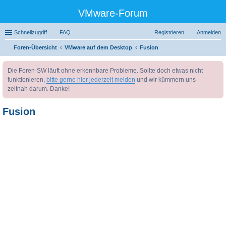
VMware-Forum
Schnellzugriff
FAQ
Registrieren
Anmelden
Foren-Übersicht
VMware auf dem Desktop
Fusion
uc
Die Foren-SW läuft ohne erkennbare Probleme. Sollte doch etwas nicht
he
funktionieren,
bitte gerne hier jederzeit melden
und wir kümmern uns
zeitnah darum. Danke!
Fusion