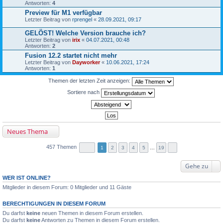
Antworten:
4
Preview für M1 verfügbar
Letzter Beitrag von
rprengel
«
28.09.2021, 09:17
GELÖST! Welche Version brauche ich?
Letzter Beitrag von
irix
«
04.07.2021, 00:48
Antworten:
2
Fusion 12.2 startet nicht mehr
Letzter Beitrag von
Dayworker
«
10.06.2021, 17:24
Antworten:
1
Themen der letzten Zeit anzeigen:
Sortiere nach
Neues Thema
457 Themen
1
2
3
4
5
…
19
Gehe zu
WER IST ONLINE?
Mitglieder in diesem Forum: 0 Mitglieder und 11 Gäste
BERECHTIGUNGEN IN DIESEM FORUM
Du darfst
keine
neuen Themen in diesem Forum erstellen.
Du darfst
keine
Antworten zu Themen in diesem Forum erstellen.