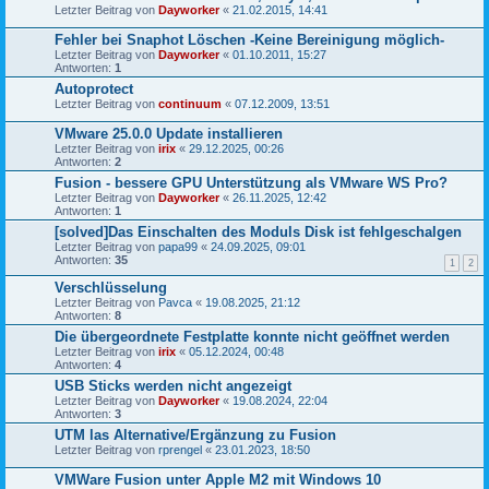
Letzter Beitrag von
Dayworker
«
21.02.2015, 14:41
Fehler bei Snaphot Löschen -Keine Bereinigung möglich-
Letzter Beitrag von
Dayworker
«
01.10.2011, 15:27
Antworten:
1
Autoprotect
Letzter Beitrag von
continuum
«
07.12.2009, 13:51
VMware 25.0.0 Update installieren
Letzter Beitrag von
irix
«
29.12.2025, 00:26
Antworten:
2
Fusion - bessere GPU Unterstützung als VMware WS Pro?
Letzter Beitrag von
Dayworker
«
26.11.2025, 12:42
Antworten:
1
[solved]Das Einschalten des Moduls Disk ist fehlgeschalgen
Letzter Beitrag von
papa99
«
24.09.2025, 09:01
Antworten:
35
1
2
Verschlüsselung
Letzter Beitrag von
Pavca
«
19.08.2025, 21:12
Antworten:
8
Die übergeordnete Festplatte konnte nicht geöffnet werden
Letzter Beitrag von
irix
«
05.12.2024, 00:48
Antworten:
4
USB Sticks werden nicht angezeigt
Letzter Beitrag von
Dayworker
«
19.08.2024, 22:04
Antworten:
3
UTM las Alternative/Ergänzung zu Fusion
Letzter Beitrag von
rprengel
«
23.01.2023, 18:50
VMWare Fusion unter Apple M2 mit Windows 10