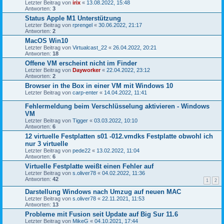
Letzter Beitrag von
irix
«
13.08.2022, 15:48
Antworten:
3
Status Apple M1 Unterstützung
Letzter Beitrag von
rprengel
«
30.06.2022, 21:17
Antworten:
2
MacOS Win10
Letzter Beitrag von
Virtualcast_22
«
26.04.2022, 20:21
Antworten:
18
Offene VM erscheint nicht im Finder
Letzter Beitrag von
Dayworker
«
22.04.2022, 23:12
Antworten:
2
Browser in the Box in einer VM mit Windows 10
Letzter Beitrag von
carp-enter
«
14.04.2022, 11:41
Fehlermeldung beim Verschlüsselung aktivieren - Windows
VM
Letzter Beitrag von
Tigger
«
03.03.2022, 10:10
Antworten:
6
12 virtuelle Festplatten s01 -012.vmdks Festplatte obwohl ich
nur 3 virtuelle
Letzter Beitrag von
pede22
«
13.02.2022, 11:04
Antworten:
6
Virtuelle Festplatte weißt einen Fehler auf
Letzter Beitrag von
s.oliver78
«
04.02.2022, 11:36
Antworten:
42
1
2
Darstellung Windows nach Umzug auf neuen MAC
Letzter Beitrag von
s.oliver78
«
22.11.2021, 11:53
Antworten:
13
Probleme mit Fusion seit Update auf Big Sur 11.6
Letzter Beitrag von
MikeG
«
04.10.2021, 17:44