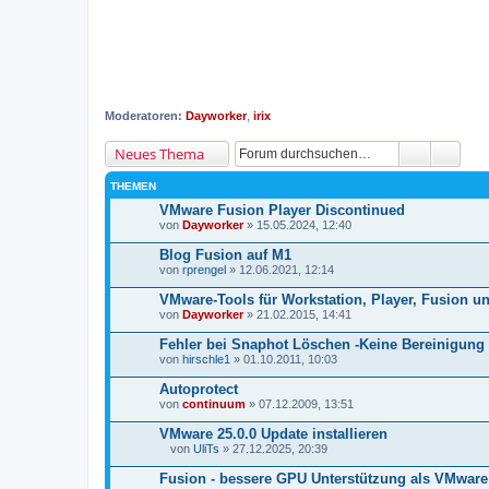
Moderatoren:
Dayworker
,
irix
Neues Thema
THEMEN
VMware Fusion Player Discontinued
von
Dayworker
» 15.05.2024, 12:40
Blog Fusion auf M1
von
rprengel
» 12.06.2021, 12:14
VMware-Tools für Workstation, Player, Fusion u
von
Dayworker
» 21.02.2015, 14:41
Fehler bei Snaphot Löschen -Keine Bereinigung
von
hirschle1
» 01.10.2011, 10:03
Autoprotect
von
continuum
» 07.12.2009, 13:51
VMware 25.0.0 Update installieren
von
UliTs
» 27.12.2025, 20:39
D
a
Fusion - bessere GPU Unterstützung als VMwar
t