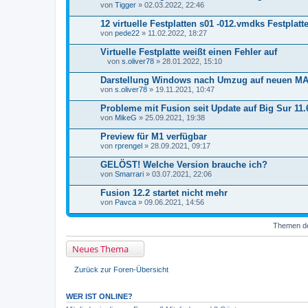
t
n
von
Tigger
» 02.03.2022, 22:46
e
g
i
12 virtuelle Festplatten s01 -012.vmdks Festplatt
a
von
n
pede22
» 11.02.2022, 18:27
h
a
Virtuelle Festplatte weißt einen Fehler auf
n
von
s.oliver78
» 28.01.2022, 15:10
g
D
a
Darstellung Windows nach Umzug auf neuen M
t
von
s.oliver78
» 19.11.2021, 10:47
e
i
Probleme mit Fusion seit Update auf Big Sur 11.
a
von
n
MikeG
» 25.09.2021, 19:38
h
a
Preview für M1 verfügbar
n
von
rprengel
» 28.09.2021, 09:17
g
GELÖST! Welche Version brauche ich?
von
Smarrari
» 03.07.2021, 22:06
Fusion 12.2 startet nicht mehr
von
Pavca
» 09.06.2021, 14:56
Themen der
Neues Thema
Zurück zur Foren-Übersicht
WER IST ONLINE?