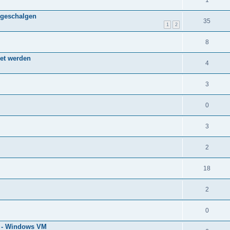
1
hlgeschalgen
35
1
2
8
net werden
4
3
0
3
2
18
2
0
n - Windows VM