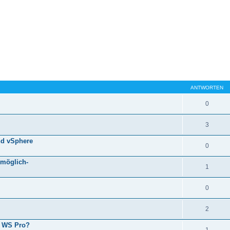
ANTWORTEN
0
3
nd vSphere
0
 möglich-
1
0
2
e WS Pro?