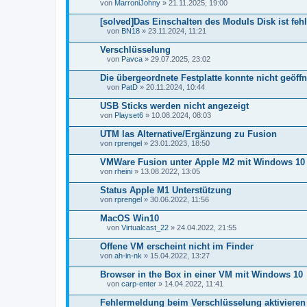
von
MarroniJohny
» 21.11.2025, 19:00
e
i
[solved]Das Einschalten des Moduls Disk ist fe
a
n
von
BN18
» 23.11.2024, 11:21
D
h
a
a
Verschlüsselung
t
n
von
Pavca
» 29.07.2025, 23:02
e
g
D
i
a
Die übergeordnete Festplatte konnte nicht geöff
a
t
n
von
PatD
» 20.11.2024, 10:44
e
D
h
i
a
a
USB Sticks werden nicht angezeigt
a
t
n
von
n
Playset6
» 10.08.2024, 08:03
e
g
h
i
a
UTM las Alternative/Ergänzung zu Fusion
a
n
von
n
rprengel
» 23.01.2023, 18:50
g
h
a
VMWare Fusion unter Apple M2 mit Windows 10
n
von
rheini
» 13.08.2022, 13:05
g
Status Apple M1 Unterstützung
von
rprengel
» 30.06.2022, 11:56
MacOS Win10
von
Virtualcast_22
» 24.04.2022, 21:55
D
a
Offene VM erscheint nicht im Finder
t
von
ah-in-nk
» 15.04.2022, 13:27
e
i
Browser in the Box in einer VM mit Windows 10
a
n
von
carp-enter
» 14.04.2022, 11:41
D
h
a
a
Fehlermeldung beim Verschlüsselung aktiviere