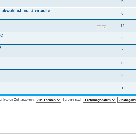
6
e obwohl ich nur 3 virtuelle
6
42
1
2
AC
13
6
4
0
2
1
 letzten Zeit anzeigen:
Sortiere nach