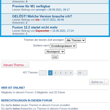
Antworten:
4
Preview für M1 verfügbar
Letzter Beitrag von
rprengel
«
28.09.2021, 09:17
GELÖST! Welche Version brauche ich?
Letzter Beitrag von
irix
«
04.07.2021, 00:48
Antworten:
2
Fusion 12.2 startet nicht mehr
Letzter Beitrag von
Dayworker
«
10.06.2021, 17:24
Antworten:
1
Themen der letzten Zeit anzeigen:
Sortiere nach
Neues Thema
457 Themen
1
2
3
4
5
…
19
Gehe zu
WER IST ONLINE?
Mitglieder in diesem Forum: 0 Mitglieder und 20 Gäste
BERECHTIGUNGEN IN DIESEM FORUM
Du darfst
keine
neuen Themen in diesem Forum erstellen.
Du darfst
keine
Antworten zu Themen in diesem Forum erstellen.