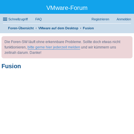
VMware-Forum
Schnellzugriff
FAQ
Registrieren
Anmelden
Foren-Übersicht
VMware auf dem Desktop
Fusion
uc
Die Foren-SW läuft ohne erkennbare Probleme. Sollte doch etwas nicht
he
funktionieren,
bitte gerne hier jederzeit melden
und wir kümmern uns
zeitnah darum. Danke!
Fusion