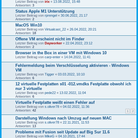
Letzter Beitrag von
irix
«
13.08.2022, 15:48
Antworten:
3
Status Apple M1 Unterstützung
Letzter Beitrag von
rprengel
«
30.06.2022, 21:17
Antworten:
2
MacOS Win10
Letzter Beitrag von
Virtualcast_22
«
26.04.2022, 20:21
Antworten:
18
Offene VM erscheint nicht im Finder
Letzter Beitrag von
Dayworker
«
22.04.2022, 23:12
Antworten:
2
Browser in the Box in einer VM mit Windows 10
Letzter Beitrag von
carp-enter
«
14.04.2022, 11:41
Fehlermeldung beim Verschlüsselung aktivieren - Windows
VM
Letzter Beitrag von
Tigger
«
03.03.2022, 10:10
Antworten:
6
12 virtuelle Festplatten s01 -012.vmdks Festplatte obwohl ich
nur 3 virtuelle
Letzter Beitrag von
pede22
«
13.02.2022, 11:04
Antworten:
6
Virtuelle Festplatte weißt einen Fehler auf
Letzter Beitrag von
s.oliver78
«
04.02.2022, 11:36
Antworten:
42
1
2
Darstellung Windows nach Umzug auf neuen MAC
Letzter Beitrag von
s.oliver78
«
22.11.2021, 11:53
Antworten:
13
Probleme mit Fusion seit Update auf Big Sur 11.6
Letzter Beitrag von
MikeG
«
04.10.2021, 17:44