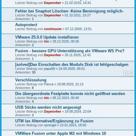
Letzter Beitrag von
Dayworker
«
21.02.2015, 14:41
Fehler bei Snaphot Löschen -Keine Bereinigung möglich-
Letzter Beitrag von
Dayworker
«
01.10.2011, 15:27
Antworten:
1
Autoprotect
Letzter Beitrag von
continuum
«
07.12.2009, 13:51
VMware 25.0.0 Update installieren
Letzter Beitrag von
irix
«
29.12.2025, 00:26
Antworten:
2
Fusion - bessere GPU Unterstützung als VMware WS Pro?
Letzter Beitrag von
Dayworker
«
26.11.2025, 12:42
Antworten:
1
[solved]Das Einschalten des Moduls Disk ist fehlgeschalgen
Letzter Beitrag von
papa99
«
24.09.2025, 09:01
Antworten:
35
1
2
Verschlüsselung
Letzter Beitrag von
Pavca
«
19.08.2025, 21:12
Antworten:
8
Die übergeordnete Festplatte konnte nicht geöffnet werden
Letzter Beitrag von
irix
«
05.12.2024, 00:48
Antworten:
4
USB Sticks werden nicht angezeigt
Letzter Beitrag von
Dayworker
«
19.08.2024, 22:04
Antworten:
3
UTM las Alternative/Ergänzung zu Fusion
Letzter Beitrag von
rprengel
«
23.01.2023, 18:50
VMWare Fusion unter Apple M2 mit Windows 10