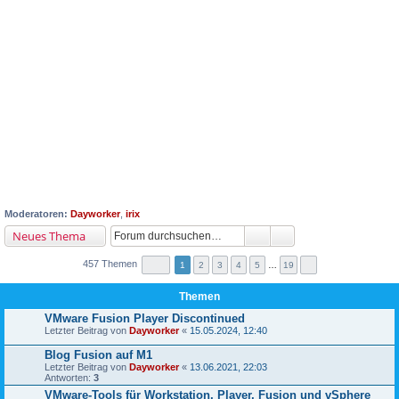
Moderatoren:
Dayworker
,
irix
Neues Thema
457 Themen
1
2
3
4
5
…
19
Themen
VMware Fusion Player Discontinued
Letzter Beitrag von
Dayworker
«
15.05.2024, 12:40
Blog Fusion auf M1
Letzter Beitrag von
Dayworker
«
13.06.2021, 22:03
Antworten:
3
VMware-Tools für Workstation, Player, Fusion und vSphere