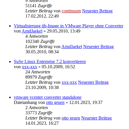
9
Antworten
51141
Zugriffe
Letzter Beitrag
von
continuum
Neuester Beitrag
17.02.2012, 22:49
Virtualisierung tib-Image in VMware Player ohne Converter
von
ArndJaekel
» 29.05.2010, 13:49
4
Antworten
102340
Zugriffe
Letzter Beitrag
von
ArndJaekel
Neuester Beitrag
30.05.2010, 08:34
SuSe Linux Enterprise 7.2 konvertieren
von
xxx-xxx
» 05.10.2009, 16:52
24
Antworten
89979
Zugriffe
Letzter Beitrag
von
xxx-xxx
Neuester Beitrag
23.10.2009, 10:38
vmware vcenter converter standalone
Dateianhang
von
otto gruen
» 12.01.2023, 19:37
2
Antworten
33773
Zugriffe
Letzter Beitrag
von
otto gruen
Neuester Beitrag
14.01.2023, 16:27