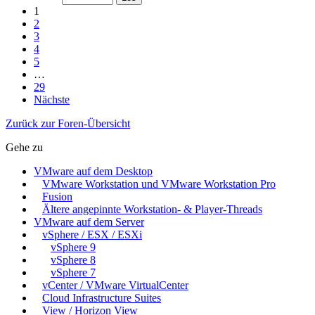
1
2
3
4
5
…
29
Nächste
Zurück zur Foren-Übersicht
Gehe zu
VMware auf dem Desktop
VMware Workstation und VMware Workstation Pro
Fusion
Ältere angepinnte Workstation- & Player-Threads
VMware auf dem Server
vSphere / ESX / ESXi
vSphere 9
vSphere 8
vSphere 7
vCenter / VMware VirtualCenter
Cloud Infrastructure Suites
View / Horizon View