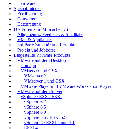
Hardware
Special Interest
Zertifizierung
Converter
Datenrettung
Die Foren zum Mitmachen :-)
Allgemeines, Feedback & Smalltalk
VMs & Appliances
3rd Party Zubehör und Produkte
Projekt und Jobbörse
Eingestellte VMware-Produkte
VMware auf dem Desktop
Thinapp
VMserver und GSX
VMserver 2
VMserver 1 und GSX
VMware Player und VMware Workstation Player
VMware auf dem Server
vSphere / ESX / ESXi
vSphere 6.7
vSphere 6.5
vSphere 6.0
vSphere 5.5 / ESXi 5.5
vSphere 5 / ESXi 5 und 5.1
ESXi 4