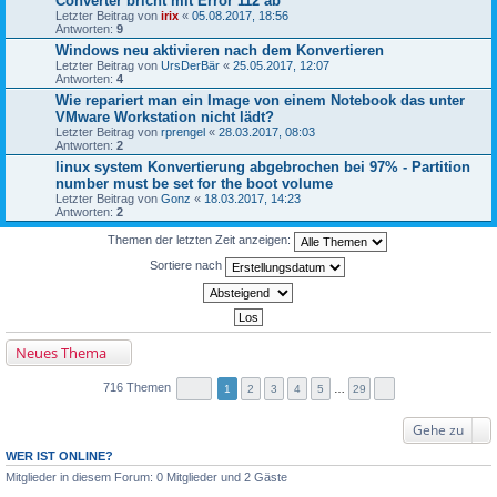
Converter bricht mit Error 112 ab
Letzter Beitrag von
irix
«
05.08.2017, 18:56
Antworten:
9
Windows neu aktivieren nach dem Konvertieren
Letzter Beitrag von
UrsDerBär
«
25.05.2017, 12:07
Antworten:
4
Wie repariert man ein Image von einem Notebook das unter
VMware Workstation nicht lädt?
Letzter Beitrag von
rprengel
«
28.03.2017, 08:03
Antworten:
2
linux system Konvertierung abgebrochen bei 97% - Partition
number must be set for the boot volume
Letzter Beitrag von
Gonz
«
18.03.2017, 14:23
Antworten:
2
Themen der letzten Zeit anzeigen:
Sortiere nach
Neues Thema
716 Themen
1
2
3
4
5
…
29
Gehe zu
WER IST ONLINE?
Mitglieder in diesem Forum: 0 Mitglieder und 2 Gäste