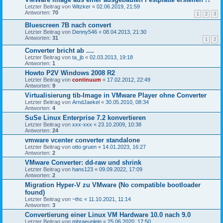
Letzter Beitrag von
Witzker
«
02.06.2019, 21:59
Antworten:
70
1
2
3
Bluescreen 7B nach convert
Letzter Beitrag von
Denny546
«
08.04.2013, 21:30
Antworten:
31
1
2
Converter bricht ab ....
Letzter Beitrag von
ta_jb
«
02.03.2013, 19:18
Antworten:
1
Howto P2V Windows 2008 R2
Letzter Beitrag von
continuum
«
17.02.2012, 22:49
Antworten:
9
Virtualisierung tib-Image in VMware Player ohne Converter
Letzter Beitrag von
ArndJaekel
«
30.05.2010, 08:34
Antworten:
4
SuSe Linux Enterprise 7.2 konvertieren
Letzter Beitrag von
xxx-xxx
«
23.10.2009, 10:38
Antworten:
24
vmware vcenter converter standalone
Letzter Beitrag von
otto gruen
«
14.01.2023, 16:27
Antworten:
2
VMware Converter: dd-raw und shrink
Letzter Beitrag von
hans123
«
09.09.2022, 17:09
Antworten:
2
Migration Hyper-V zu VMware (No compatible bootloader
found)
Letzter Beitrag von
~thc
«
11.10.2021, 11:14
Antworten:
3
Convertierung einer Linux VM Hardware 10.0 nach 9.0
Letzter Beitrag von
mbraeunlein
«
25.06.2020, 17:50