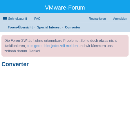
VMware-Forum
Schnellzugriff
FAQ
Registrieren
Anmelden
Foren-Übersicht
Special Interest
Converter
uc
Die Foren-SW läuft ohne erkennbare Probleme. Sollte doch etwas nicht
he
funktionieren,
bitte gerne hier jederzeit melden
und wir kümmern uns
zeitnah darum. Danke!
Converter