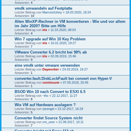
Antworten:
4
vmdk umwandeln auf Festplatte
Letzter Beitrag von
MarroniJohny
«
18.03.2020, 18:24
Antworten:
10
Alten WinXP-Rechner in VM konvertieren - Wie und vor allem
im Jahr 2020? Bitte um Hilfe
Letzter Beitrag von
irix
«
11.03.2020, 08:03
Antworten:
4
Win 7 upgrade auf Win 10 Key Problem
Letzter Beitrag von
irix
«
16.01.2020, 19:27
Antworten:
7
VMware Converter 6.2 bricht bei 98% ab
Letzter Beitrag von
irix
«
02.09.2019, 15:46
Antworten:
9
eine vmdk unter vmware verwenden
Letzter Beitrag von
Dayworker
«
24.03.2019, 19:27
Antworten:
1
converter.fault.DiskLockFault bei convert von Hyper-V
Letzter Beitrag von
continuum
«
07.05.2018, 20:45
Antworten:
1
BSOD Win 10 nach Convert to ESXI 6.5
Letzter Beitrag von
~thc
«
22.12.2017, 11:27
Antworten:
8
Wie VM auf Hardware auslagern ?
Letzter Beitrag von
rprengel
«
23.10.2017, 16:29
Antworten:
5
Converter findet Source System nicht
Letzter Beitrag von
vm_user
«
21.08.2017, 10:11
Antworten:
7