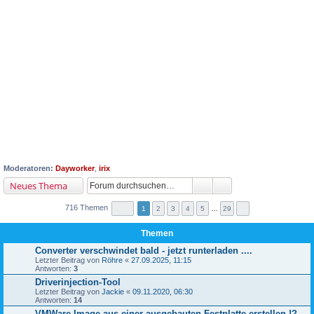
Moderatoren:
Dayworker
,
irix
Neues Thema
716 Themen
1
2
3
4
5
…
29
Themen
Converter verschwindet bald - jetzt runterladen ....
Letzter Beitrag von
Röhre
«
27.09.2025, 11:15
Antworten:
3
Driverinjection-Tool
Letzter Beitrag von
Jackie
«
09.11.2020, 06:30
Antworten:
14
VMWare Image aus einer ausgebauten Festplatte erstellen !?