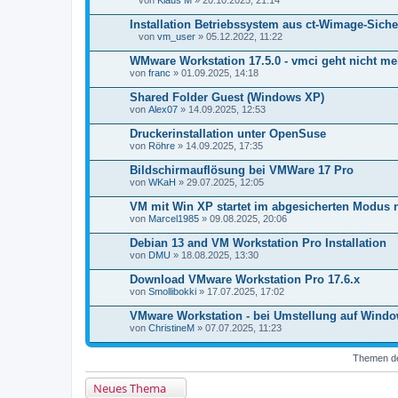
von
Klaus M
» 20.10.2025, 21:14
D
a
Installation Betriebssystem aus ct-Wimage-Sich
t
von
vm_user
» 05.12.2022, 11:22
e
D
i
a
WMware Workstation 17.5.0 - vmci geht nicht me
a
t
von
n
franc
» 01.09.2025, 14:18
e
h
i
a
Shared Folder Guest (Windows XP)
a
n
von
n
Alex07
» 14.09.2025, 12:53
g
h
a
Druckerinstallation unter OpenSuse
n
von
Röhre
» 14.09.2025, 17:35
g
Bildschirmauflösung bei VMWare 17 Pro
von
WKaH
» 29.07.2025, 12:05
VM mit Win XP startet im abgesicherten Modus 
von
Marcel1985
» 09.08.2025, 20:06
Debian 13 and VM Workstation Pro Installation
von
DMU
» 18.08.2025, 13:30
Download VMware Workstation Pro 17.6.x
von
Smollibokki
» 17.07.2025, 17:02
VMware Workstation - bei Umstellung auf Wind
von
ChristineM
» 07.07.2025, 11:23
Themen der
Neues Thema