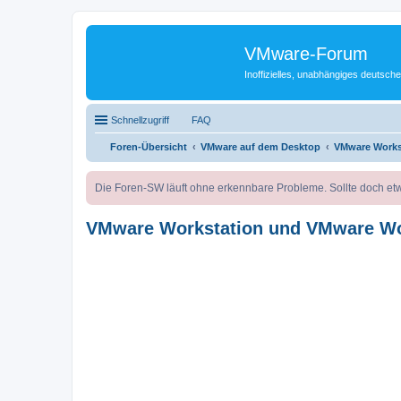
VMware-Forum
Inoffizielles, unabhängiges deuts
Schnellzugriff
FAQ
Foren-Übersicht
VMware auf dem Desktop
VMware Works
Die Foren-SW läuft ohne erkennbare Probleme. Sollte doch etw
VMware Workstation und VMware Wo