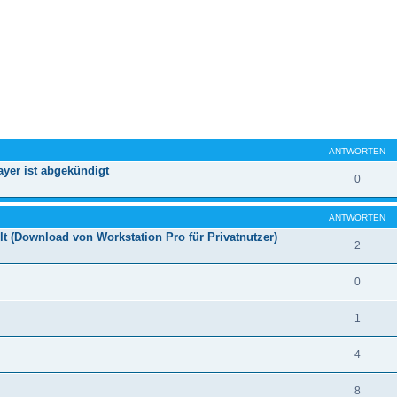
ANTWORTEN
ayer ist abgekündigt
0
ANTWORTEN
t (Download von Workstation Pro für Privatnutzer)
2
0
1
4
8