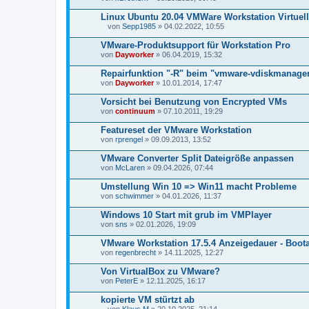
Linux Ubuntu 20.04 VMWare Workstation Virtuelle
von
Sepp1985
» 04.02.2022, 10:55
D
a
VMware-Produktsupport für Workstation Pro
t
von
Dayworker
» 06.04.2019, 15:32
e
i
Repairfunktion "-R" beim "vmware-vdiskmanage
a
von
n
Dayworker
» 10.01.2014, 17:47
h
a
Vorsicht bei Benutzung von Encrypted VMs
n
von
continuum
» 07.10.2011, 19:29
g
Featureset der VMware Workstation
von
rprengel
» 09.09.2013, 13:52
VMware Converter Split Dateigröße anpassen
von
McLaren
» 09.04.2026, 07:44
Umstellung Win 10 => Win11 macht Probleme
von
schwimmer
» 04.01.2026, 11:37
Windows 10 Start mit grub im VMPlayer
von
sns
» 02.01.2026, 19:09
VMware Workstation 17.5.4 Anzeigedauer - Boot
von
regenbrecht
» 14.11.2025, 12:27
Von VirtualBox zu VMware?
von
PeterE
» 12.11.2025, 16:17
kopierte VM stürtzt ab