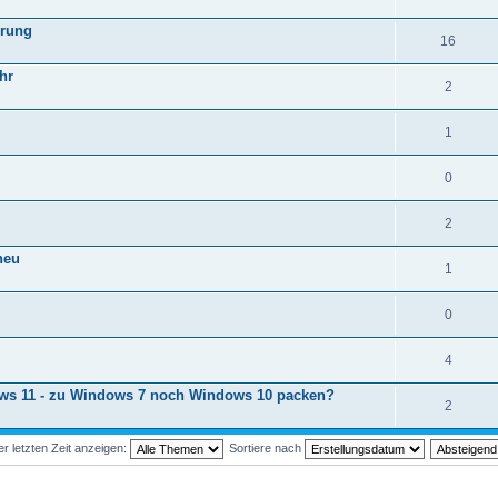
erung
16
hr
2
1
0
2
neu
1
0
4
ows 11 - zu Windows 7 noch Windows 10 packen?
2
 letzten Zeit anzeigen:
Sortiere nach