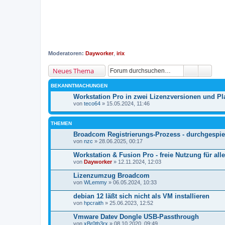
Moderatoren:
Dayworker
,
irix
Neues Thema
BEKANNTMACHUNGEN
Workstation Pro in zwei Lizenzversionen und Pl
von
teco64
» 15.05.2024, 11:46
THEMEN
Broadcom Registrierungs-Prozess - durchgespiel
von
nzc
» 28.06.2025, 00:17
Workstation & Fusion Pro - freie Nutzung für alle
von
Dayworker
» 12.11.2024, 12:03
Lizenzumzug Broadcom
von
WLemmy
» 06.05.2024, 10:33
debian 12 läßt sich nicht als VM installieren
von
hpcraith
» 25.06.2023, 12:52
Vmware Datev Dongle USB-Passthrough
von
xBr0th3rx
» 08.10.2020, 09:49