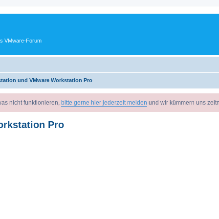
ches VMware-Forum
tation und VMware Workstation Pro
as nicht funktionieren,
bitte gerne hier jederzeit melden
und wir kümmern uns zeit
rkstation Pro