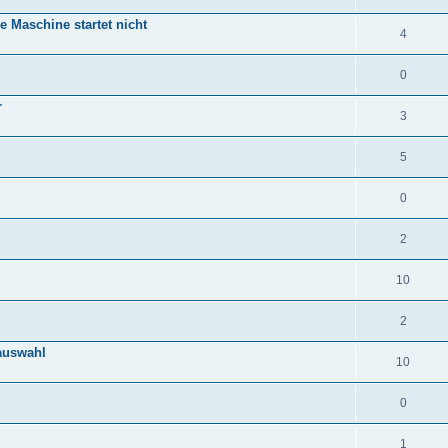
 Maschine startet nicht
4
0
r
3
5
0
2
10
2
auswahl
10
0
1