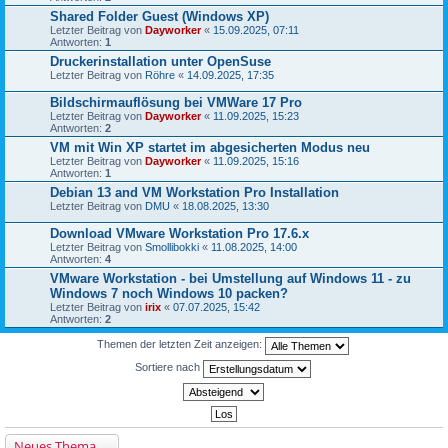
Shared Folder Guest (Windows XP)
Letzter Beitrag von
Dayworker
«
15.09.2025, 07:11
Antworten:
1
Druckerinstallation unter OpenSuse
Letzter Beitrag von
Röhre
«
14.09.2025, 17:35
Bildschirmauflösung bei VMWare 17 Pro
Letzter Beitrag von
Dayworker
«
11.09.2025, 15:23
Antworten:
2
VM mit Win XP startet im abgesicherten Modus neu
Letzter Beitrag von
Dayworker
«
11.09.2025, 15:16
Antworten:
1
Debian 13 and VM Workstation Pro Installation
Letzter Beitrag von
DMU
«
18.08.2025, 13:30
Download VMware Workstation Pro 17.6.x
Letzter Beitrag von
Smollibokki
«
11.08.2025, 14:00
Antworten:
4
VMware Workstation - bei Umstellung auf Windows 11 - zu
Windows 7 noch Windows 10 packen?
Letzter Beitrag von
irix
«
07.07.2025, 15:42
Antworten:
2
Themen der letzten Zeit anzeigen:
Sortiere nach
Neues Thema