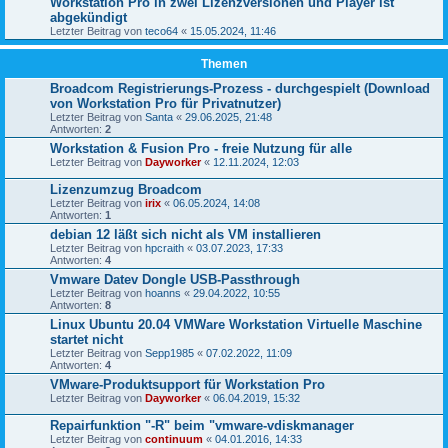
Workstation Pro in zwei Lizenzversionen und Player ist
abgekündigt
Letzter Beitrag von
teco64
«
15.05.2024, 11:46
Themen
Broadcom Registrierungs-Prozess - durchgespielt (Download
von Workstation Pro für Privatnutzer)
Letzter Beitrag von
Santa
«
29.06.2025, 21:48
Antworten:
2
Workstation & Fusion Pro - freie Nutzung für alle
Letzter Beitrag von
Dayworker
«
12.11.2024, 12:03
Lizenzumzug Broadcom
Letzter Beitrag von
irix
«
06.05.2024, 14:08
Antworten:
1
debian 12 läßt sich nicht als VM installieren
Letzter Beitrag von
hpcraith
«
03.07.2023, 17:33
Antworten:
4
Vmware Datev Dongle USB-Passthrough
Letzter Beitrag von
hoanns
«
29.04.2022, 10:55
Antworten:
8
Linux Ubuntu 20.04 VMWare Workstation Virtuelle Maschine
startet nicht
Letzter Beitrag von
Sepp1985
«
07.02.2022, 11:09
Antworten:
4
VMware-Produktsupport für Workstation Pro
Letzter Beitrag von
Dayworker
«
06.04.2019, 15:32
Repairfunktion "-R" beim "vmware-vdiskmanager
Letzter Beitrag von
continuum
«
04.01.2016, 14:33