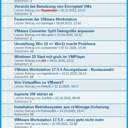
Antworten:
3
Vorsicht bei Benutzung von Encrypted VMs
Letzter Beitrag von
Dayworker
«
02.11.2013, 15:27
Antworten:
5
Featureset der VMware Workstation
Letzter Beitrag von
rprengel
«
09.09.2013, 13:52
VMware Converter Split Dateigröße anpassen
Letzter Beitrag von
McLaren
«
13.04.2026, 13:42
Antworten:
2
Umstellung Win 10 => Win11 macht Probleme
Letzter Beitrag von
schwimmer
«
07.01.2026, 10:28
Antworten:
10
Windows 10 Start mit grub im VMPlayer
Letzter Beitrag von
irix
«
04.01.2026, 22:11
Antworten:
2
VMware Workstation 17.5.4 Anzeigedauer - Bootauswahl
Letzter Beitrag von
regenbrecht
«
16.11.2025, 16:14
Antworten:
10
Von VirtualBox zu VMware?
Letzter Beitrag von
PeterE
«
12.11.2025, 16:17
kopierte VM stürtzt ab
Letzter Beitrag von
JustMe
«
21.10.2025, 08:46
Antworten:
1
Installation Betriebssystem aus ct-Wimage-Sicherung
Letzter Beitrag von
Edmund55
«
14.10.2025, 19:47
Antworten:
16
WMware Workstation 17.5.0 - vmci geht nicht mehr
Letzter Beitrag von
franc
«
22.09.2025, 13:38
Antworten:
2