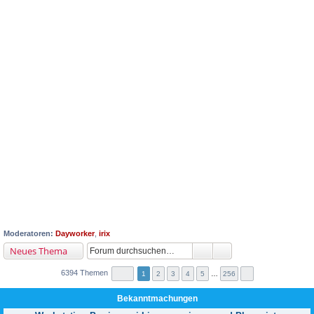
Moderatoren:
Dayworker
,
irix
Neues Thema
6394 Themen
1
2
3
4
5
…
256
Bekanntmachungen