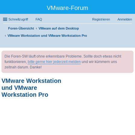
VMware-Forum
Schnellzugriff
FAQ
Registrieren
Anmelden
Foren-Übersicht
VMware auf dem Desktop
VMware Workstation und VMware Workstation Pro
uc
Die Foren-SW läuft ohne erkennbare Probleme. Sollte doch etwas nicht
he
funktionieren,
bitte gerne hier jederzeit melden
und wir kümmern uns
zeitnah darum. Danke!
VMware Workstation
und VMware
Workstation Pro