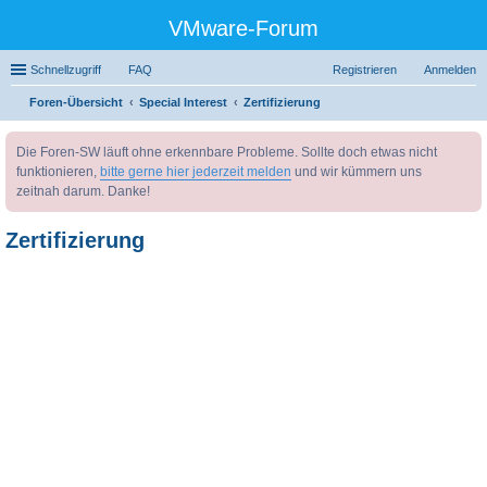
VMware-Forum
Schnellzugriff
FAQ
Registrieren
Anmelden
Foren-Übersicht
Special Interest
Zertifizierung
uc
Die Foren-SW läuft ohne erkennbare Probleme. Sollte doch etwas nicht
he
funktionieren,
bitte gerne hier jederzeit melden
und wir kümmern uns
zeitnah darum. Danke!
Zertifizierung