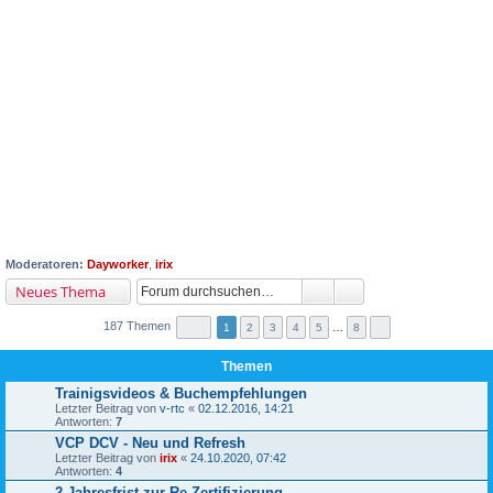
Moderatoren:
Dayworker
,
irix
Neues Thema
187 Themen
1
2
3
4
5
…
8
Themen
Trainigsvideos & Buchempfehlungen
Letzter Beitrag von
v-rtc
«
02.12.2016, 14:21
Antworten:
7
VCP DCV - Neu und Refresh
Letzter Beitrag von
irix
«
24.10.2020, 07:42
Antworten:
4
2-Jahresfrist zur Re-Zertifizierung