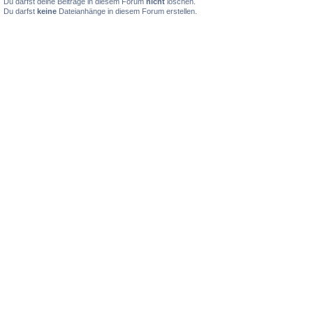
Du darfst deine Beiträge in diesem Forum
nicht
löschen.
Du darfst
keine
Dateianhänge in diesem Forum erstellen.