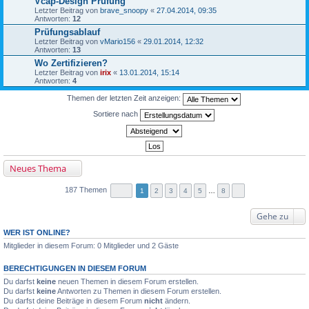
Vcap-Design Prüfung
Letzter Beitrag von
brave_snoopy
«
27.04.2014, 09:35
Antworten:
12
Prüfungsablauf
Letzter Beitrag von
vMario156
«
29.01.2014, 12:32
Antworten:
13
Wo Zertifizieren?
Letzter Beitrag von
irix
«
13.01.2014, 15:14
Antworten:
4
Themen der letzten Zeit anzeigen:
Sortiere nach
Neues Thema
187 Themen
1
2
3
4
5
…
8
Gehe zu
WER IST ONLINE?
Mitglieder in diesem Forum: 0 Mitglieder und 2 Gäste
BERECHTIGUNGEN IN DIESEM FORUM
Du darfst
keine
neuen Themen in diesem Forum erstellen.
Du darfst
keine
Antworten zu Themen in diesem Forum erstellen.
Du darfst deine Beiträge in diesem Forum
nicht
ändern.