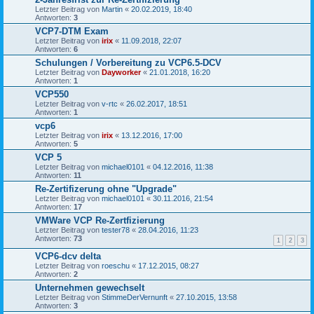
Letzter Beitrag von
Martin
«
20.02.2019, 18:40
Antworten:
3
VCP7-DTM Exam
Letzter Beitrag von
irix
«
11.09.2018, 22:07
Antworten:
6
Schulungen / Vorbereitung zu VCP6.5-DCV
Letzter Beitrag von
Dayworker
«
21.01.2018, 16:20
Antworten:
1
VCP550
Letzter Beitrag von
v-rtc
«
26.02.2017, 18:51
Antworten:
1
vcp6
Letzter Beitrag von
irix
«
13.12.2016, 17:00
Antworten:
5
VCP 5
Letzter Beitrag von
michael0101
«
04.12.2016, 11:38
Antworten:
11
Re-Zertifizerung ohne "Upgrade"
Letzter Beitrag von
michael0101
«
30.11.2016, 21:54
Antworten:
17
VMWare VCP Re-Zertfizierung
Letzter Beitrag von
tester78
«
28.04.2016, 11:23
Antworten:
73
1
2
3
VCP6-dcv delta
Letzter Beitrag von
roeschu
«
17.12.2015, 08:27
Antworten:
2
Unternehmen gewechselt
Letzter Beitrag von
StimmeDerVernunft
«
27.10.2015, 13:58
Antworten:
3