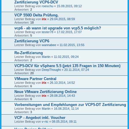
Zertifizierung VCP6-DCV
Letzter Beitrag von
roeschu
«
15.09.2015, 09:12
Antworten:
2
VCP 550D Delta Prüfung.
Letzter Beitrag von
irix
«
29.04.2015, 08:59
Antworten:
18
vcp6 - ab wann ist upgrade von vcp5.5 möglich?
Letzter Beitrag von
tester78
«
17.02.2015, 17:07
Antworten:
5
Zertifizierung VCP6
Letzter Beitrag von
wannabee
«
11.02.2015, 13:55
Re-Zertfizierung
Letzter Beitrag von
Martin
«
11.02.2015, 09:24
Antworten:
2
VCP5-DCV für vSphere 5.5 (jetzt 135 Fragen in 150 Minuten)
Letzter Beitrag von
DeepThought
«
20.11.2014, 07:24
Antworten:
20
VMware Partner Central
Letzter Beitrag von
irix
«
26.10.2014, 14:52
Antworten:
6
Neue VMware Zertifizierung Online
Letzter Beitrag von
irix
«
28.08.2014, 14:43
Antworten:
6
Vorbereitungen und Empfehlungen zur VCP5-DT Zertifizierung
Letzter Beitrag von
Martin
«
16.06.2014, 11:14
Antworten:
3
VCP - Angebot inkl. Voucher
Letzter Beitrag von
v-rtc
«
08.05.2014, 09:11