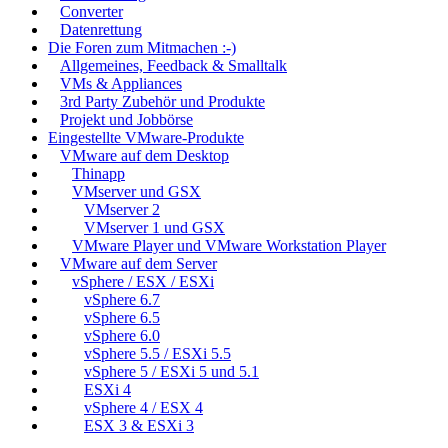
Converter
Datenrettung
Die Foren zum Mitmachen :-)
Allgemeines, Feedback & Smalltalk
VMs & Appliances
3rd Party Zubehör und Produkte
Projekt und Jobbörse
Eingestellte VMware-Produkte
VMware auf dem Desktop
Thinapp
VMserver und GSX
VMserver 2
VMserver 1 und GSX
VMware Player und VMware Workstation Player
VMware auf dem Server
vSphere / ESX / ESXi
vSphere 6.7
vSphere 6.5
vSphere 6.0
vSphere 5.5 / ESXi 5.5
vSphere 5 / ESXi 5 und 5.1
ESXi 4
vSphere 4 / ESX 4
ESX 3 & ESXi 3