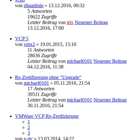
von
ribaadmin
» 13.12.2016, 09:32
5
Antworten
19622
Zugriffe
Letzter Beitrag
von
irix
Neuester Beitrag
13.12.2016, 17:00
VCP 5
von
vmx2
» 19.01.2015, 15:10
11
Antworten
28636
Zugriffe
Letzter Beitrag
von
michael0101
Neuester Beitrag
04.12.2016, 11:38
Re-Zertifizerung ohne "Upgrade"
von
michael0101
» 05.11.2016, 21:54
17
Antworten
39511
Zugriffe
Letzter Beitrag
von
michael0101
Neuester Beitrag
30.11.2016, 21:54
VMWare VCP Re-Zertfizierung
1
2
3
von
v-rtc
» 13.03.2014, 14:22