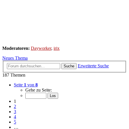
Moderatoren:
Dayworker
,
irix
Neues Thema
Erweiterte Suche
Suche
187 Themen
Seite
1
von
8
Gehe zu Seite:
1
2
3
4
5
…