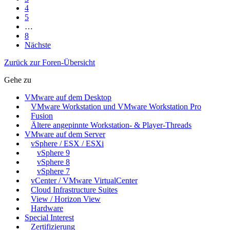
4
5
…
8
Nächste
Zurück zur Foren-Übersicht
Gehe zu
VMware auf dem Desktop
VMware Workstation und VMware Workstation Pro
Fusion
Ältere angepinnte Workstation- & Player-Threads
VMware auf dem Server
vSphere / ESX / ESXi
vSphere 9
vSphere 8
vSphere 7
vCenter / VMware VirtualCenter
Cloud Infrastructure Suites
View / Horizon View
Hardware
Special Interest
Zertifizierung