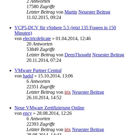
2
Antworten
17580
Zugriffe
Letzter Beitrag
von
Martin
Neuester Beitrag
11.02.2015, 09:24
VCP5-DCV für vSphere 5.5 (jetzt 135 Fragen in 150
Minuten)
von
electricdelicate
» 01.04.2014, 12:46
20
Antworten
53849
Zugriffe
Letzter Beitrag
von
DeepThought
Neuester Beitrag
20.11.2014, 07:24
VMware Partner Central
von
hadsf
» 15.10.2014, 13:06
6
Antworten
22351
Zugriffe
Letzter Beitrag
von
irix
Neuester Beitrag
26.10.2014, 14:52
Neue VMware Zertifizierung Online
von
ency
» 28.08.2014, 12:26
6
Antworten
22393
Zugriffe
Letzter Beitrag
von
irix
Neuester Beitrag
28.08.2014, 14:43