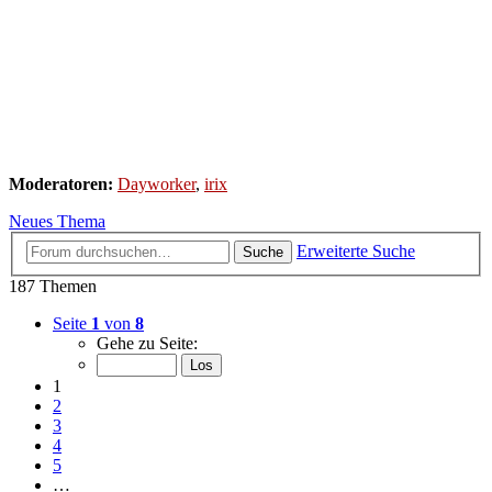
Moderatoren:
Dayworker
,
irix
Neues Thema
Erweiterte Suche
Suche
187 Themen
Seite
1
von
8
Gehe zu Seite:
1
2
3
4
5
…