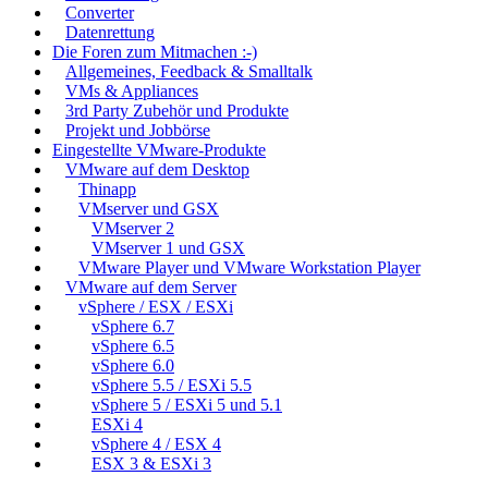
Converter
Datenrettung
Die Foren zum Mitmachen :-)
Allgemeines, Feedback & Smalltalk
VMs & Appliances
3rd Party Zubehör und Produkte
Projekt und Jobbörse
Eingestellte VMware-Produkte
VMware auf dem Desktop
Thinapp
VMserver und GSX
VMserver 2
VMserver 1 und GSX
VMware Player und VMware Workstation Player
VMware auf dem Server
vSphere / ESX / ESXi
vSphere 6.7
vSphere 6.5
vSphere 6.0
vSphere 5.5 / ESXi 5.5
vSphere 5 / ESXi 5 und 5.1
ESXi 4
vSphere 4 / ESX 4
ESX 3 & ESXi 3