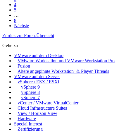
4
5
…
8
Nächste
Zurück zur Foren-Übersicht
Gehe zu
VMware auf dem Desktop
VMware Workstation und VMware Workstation Pro
Fusion
Ältere angepinnte Workstation- & Player-Threads
VMware auf dem Server
vSphere / ESX / ESXi
vSphere 9
vSphere 8
vSphere 7
vCenter / VMware VirtualCenter
Cloud Infrastructure Suites
View / Horizon View
Hardware
Special Interest
Zertifizierung