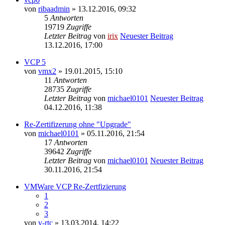
von
ribaadmin
» 13.12.2016, 09:32
5
Antworten
19719
Zugriffe
Letzter Beitrag
von
irix
Neuester Beitrag
13.12.2016, 17:00
VCP 5
von
vmx2
» 19.01.2015, 15:10
11
Antworten
28735
Zugriffe
Letzter Beitrag
von
michael0101
Neuester Beitrag
04.12.2016, 11:38
Re-Zertifizerung ohne "Upgrade"
von
michael0101
» 05.11.2016, 21:54
17
Antworten
39642
Zugriffe
Letzter Beitrag
von
michael0101
Neuester Beitrag
30.11.2016, 21:54
VMWare VCP Re-Zertfizierung
1
2
3
von
v-rtc
» 13.03.2014, 14:22