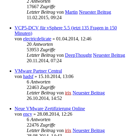
2
Antworten
17667
Zugriffe
Letzter Beitrag
von
Martin
Neuester Beitrag
11.02.2015, 09:24
VCP5-DCV für vSphere 5.5 (jetzt 135 Fragen in 150
Minuten)
von
electricdelicate
» 01.04.2014, 12:46
20
Antworten
53953
Zugriffe
Letzter Beitrag
von
DeepThought
Neuester Beitrag
20.11.2014, 07:24
VMware Partner Central
von
hadsf
» 15.10.2014, 13:06
6
Antworten
22463
Zugriffe
Letzter Beitrag
von
irix
Neuester Beitrag
26.10.2014, 14:52
Neue VMware Zertifizierung Online
von
ency
» 28.08.2014, 12:26
6
Antworten
22476
Zugriffe
Letzter Beitrag
von
irix
Neuester Beitrag
28.08.2014, 14:43