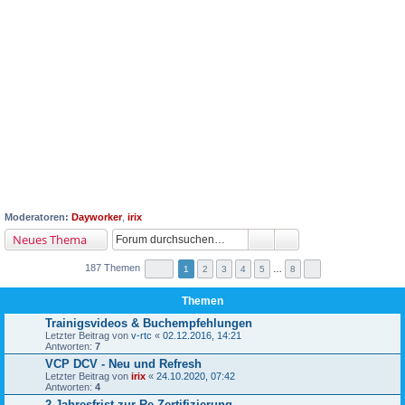
Moderatoren:
Dayworker
,
irix
Neues Thema
187 Themen
1
2
3
4
5
…
8
Themen
Trainigsvideos & Buchempfehlungen
Letzter Beitrag von
v-rtc
«
02.12.2016, 14:21
Antworten:
7
VCP DCV - Neu und Refresh
Letzter Beitrag von
irix
«
24.10.2020, 07:42
Antworten:
4
2-Jahresfrist zur Re-Zertifizierung