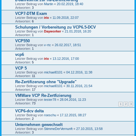
Letzter Beitrag von
Martin
«
20.02.2019, 18:40
Antworten:
3
VCP7-DTM Exam
Letzter Beitrag von
irix
«
11.09.2018, 22:07
Antworten:
6
Schulungen / Vorbereitung zu VCP6.5-DCV
Letzter Beitrag von
Dayworker
«
21.01.2018, 16:20
Antworten:
1
VCP550
Letzter Beitrag von
v-rtc
«
26.02.2017, 18:51
Antworten:
1
vcp6
Letzter Beitrag von
irix
«
13.12.2016, 17:00
Antworten:
5
VCP 5
Letzter Beitrag von
michael0101
«
04.12.2016, 11:38
Antworten:
11
Re-Zertifizerung ohne "Upgrade"
Letzter Beitrag von
michael0101
«
30.11.2016, 21:54
Antworten:
17
VMWare VCP Re-Zertfizierung
Letzter Beitrag von
tester78
«
28.04.2016, 11:23
Antworten:
73
1
2
3
VCP6-dcv delta
Letzter Beitrag von
roeschu
«
17.12.2015, 08:27
Antworten:
2
Unternehmen gewechselt
Letzter Beitrag von
StimmeDerVernunft
«
27.10.2015, 13:58
Antworten:
3