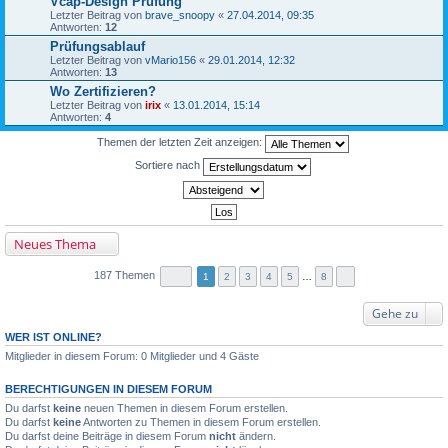
Vcap-Design Prüfung
Letzter Beitrag von
brave_snoopy
«
27.04.2014, 09:35
Antworten:
12
Prüfungsablauf
Letzter Beitrag von
vMario156
«
29.01.2014, 12:32
Antworten:
13
Wo Zertifizieren?
Letzter Beitrag von
irix
«
13.01.2014, 15:14
Antworten:
4
Themen der letzten Zeit anzeigen:
Sortiere nach
Neues Thema
187 Themen
1
2
3
4
5
…
8
Gehe zu
WER IST ONLINE?
Mitglieder in diesem Forum: 0 Mitglieder und 4 Gäste
BERECHTIGUNGEN IN DIESEM FORUM
Du darfst
keine
neuen Themen in diesem Forum erstellen.
Du darfst
keine
Antworten zu Themen in diesem Forum erstellen.
Du darfst deine Beiträge in diesem Forum
nicht
ändern.