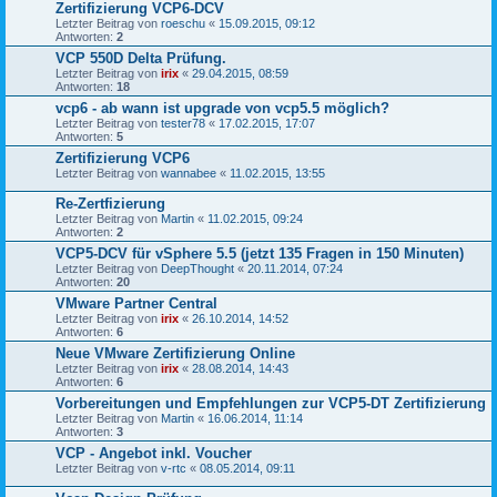
Zertifizierung VCP6-DCV
Letzter Beitrag von
roeschu
«
15.09.2015, 09:12
Antworten:
2
VCP 550D Delta Prüfung.
Letzter Beitrag von
irix
«
29.04.2015, 08:59
Antworten:
18
vcp6 - ab wann ist upgrade von vcp5.5 möglich?
Letzter Beitrag von
tester78
«
17.02.2015, 17:07
Antworten:
5
Zertifizierung VCP6
Letzter Beitrag von
wannabee
«
11.02.2015, 13:55
Re-Zertfizierung
Letzter Beitrag von
Martin
«
11.02.2015, 09:24
Antworten:
2
VCP5-DCV für vSphere 5.5 (jetzt 135 Fragen in 150 Minuten)
Letzter Beitrag von
DeepThought
«
20.11.2014, 07:24
Antworten:
20
VMware Partner Central
Letzter Beitrag von
irix
«
26.10.2014, 14:52
Antworten:
6
Neue VMware Zertifizierung Online
Letzter Beitrag von
irix
«
28.08.2014, 14:43
Antworten:
6
Vorbereitungen und Empfehlungen zur VCP5-DT Zertifizierung
Letzter Beitrag von
Martin
«
16.06.2014, 11:14
Antworten:
3
VCP - Angebot inkl. Voucher
Letzter Beitrag von
v-rtc
«
08.05.2014, 09:11