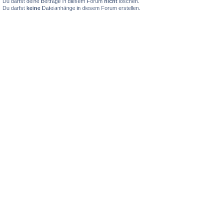
Du darfst deine Beiträge in diesem Forum
nicht
löschen.
Du darfst
keine
Dateianhänge in diesem Forum erstellen.