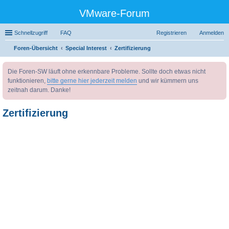
VMware-Forum
Schnellzugriff
FAQ
Registrieren
Anmelden
Foren-Übersicht
Special Interest
Zertifizierung
uc
Die Foren-SW läuft ohne erkennbare Probleme. Sollte doch etwas nicht
he
funktionieren,
bitte gerne hier jederzeit melden
und wir kümmern uns
zeitnah darum. Danke!
Zertifizierung